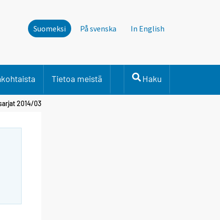
Suomeksi
På svenska
In English
nkohtaista
Tietoa meistä
Haku
sarjat 2014/03