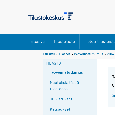
Etusivu
Tilastotieto
Tietoa tilastoist
Y
Etusivu
>
Tilastot
>
Työvoimatutkimus
>
2014
o
TILASTOT
u
a
Työvoimatutkimus
r
T
e
Muutoksia tässä
5
m
tilastossa
o
S
Julkistukset
v
i
Katsaukset
n