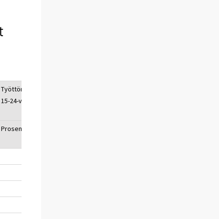
t
Työttömyysaste,
15-24-vuotiaat
Prosenttia, %
18,8
18,4
18,2
18,3