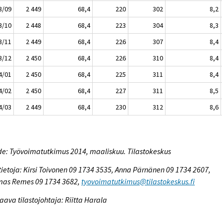
3/09
2 449
68,4
220
302
8,2
3/10
2 448
68,4
223
304
8,3
3/11
2 449
68,4
226
307
8,4
3/12
2 450
68,4
226
310
8,4
4/01
2 450
68,4
225
311
8,4
4/02
2 450
68,4
227
311
8,5
4/03
2 449
68,4
230
312
8,6
e: Työvoimatutkimus 2014, maaliskuu. Tilastokeskus
tietoja: Kirsi Toivonen 09 1734 3535, Anna Pärnänen 09 1734 2607,
mas Remes 09 1734 3682,
tyovoimatutkimus@tilastokeskus.fi
aava tilastojohtaja: Riitta Harala