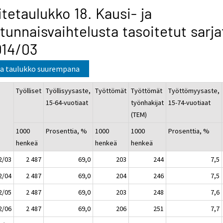
itetaulukko 18. Kausi- ja
tunnaisvaihtelusta tasoitetut sarja
014/03
a taulukko suurempana
Työlliset
Työllisyysaste,
Työttömät
Työttömät
Työttömyysaste,
15-64-vuotiaat
työnhakijat
15-74-vuotiaat
(TEM)
1000
Prosenttia, %
1000
1000
Prosenttia, %
henkeä
henkeä
henkeä
2/03
2 487
69,0
203
244
7,5
2/04
2 487
69,0
204
246
7,5
2/05
2 487
69,0
203
248
7,6
2/06
2 487
69,0
206
251
7,7