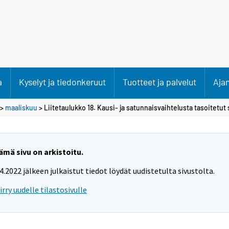
a
Kyselyt ja tiedonkeruut
Tuotteet ja palvelut
Aja
>
maaliskuu
> Liitetaulukko 18. Kausi- ja satunnaisvaihtelusta tasoitetut 
ämä sivu on arkistoitu.
.4.2022 jälkeen julkaistut tiedot löydät uudistetulta sivustolta.
iirry uudelle tilastosivulle