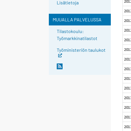
201
Lisätietoja
201
MUUALLA PALVELUSSA
201
201
Tilastokoulu:
Työmarkkinatilastot
201
201
Työministeriön taulukot
201
201
201
201
201
201
201
201