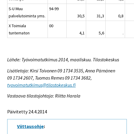
S-U Muu
94-99
palvelutoiminta yms.
30,5
31,3
0,8
X Toimiala
00
tuntematon
4,1
5,6
.
Lähde: Työvoimatutkimus 2014, maaliskuu. Tilastokeskus
Lisätietoja: Kirsi Toivonen 09 1734 3535, Anna Pärnänen
09 1734 2607, Tuomas Remes 09 1734 3682,
tyovoimatutkimus@tilastokeskus.fi
Vastaava tilastojohtaja: Riitta Harala
Päivitetty 24.4.2014
Viittausohje
: