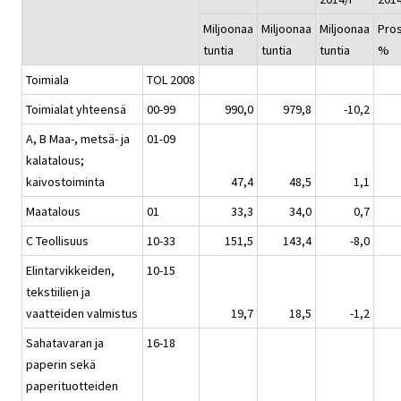
Miljoonaa
Miljoonaa
Miljoonaa
Pros
tuntia
tuntia
tuntia
%
Toimiala
TOL 2008
Toimialat yhteensä
00-99
990,0
979,8
-10,2
A, B Maa-, metsä- ja
01-09
kalatalous;
kaivostoiminta
47,4
48,5
1,1
Maatalous
01
33,3
34,0
0,7
C Teollisuus
10-33
151,5
143,4
-8,0
Elintarvikkeiden,
10-15
tekstiilien ja
vaatteiden valmistus
19,7
18,5
-1,2
Sahatavaran ja
16-18
paperin sekä
paperituotteiden