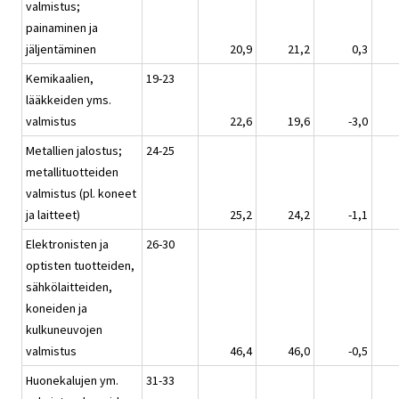
valmistus;
painaminen ja
jäljentäminen
20,9
21,2
0,3
Kemikaalien,
19-23
lääkkeiden yms.
valmistus
22,6
19,6
-3,0
Metallien jalostus;
24-25
metallituotteiden
valmistus (pl. koneet
ja laitteet)
25,2
24,2
-1,1
Elektronisten ja
26-30
optisten tuotteiden,
sähkölaitteiden,
koneiden ja
kulkuneuvojen
valmistus
46,4
46,0
-0,5
Huonekalujen ym.
31-33