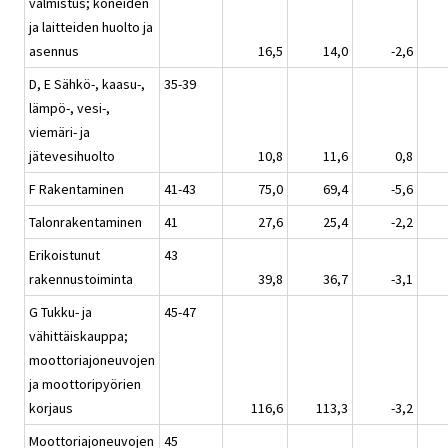
valmistus; koneiden
ja laitteiden huolto ja
asennus
16,5
14,0
-2,6
D, E Sähkö-, kaasu-,
35-39
lämpö-, vesi-,
viemäri- ja
jätevesihuolto
10,8
11,6
0,8
F Rakentaminen
41-43
75,0
69,4
-5,6
Talonrakentaminen
41
27,6
25,4
-2,2
Erikoistunut
43
rakennustoiminta
39,8
36,7
-3,1
G Tukku- ja
45-47
vähittäiskauppa;
moottoriajoneuvojen
ja moottoripyörien
korjaus
116,6
113,3
-3,2
Moottoriajoneuvojen
45