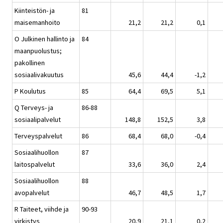
Kiinteistön- ja
81
maisemanhoito
21,2
21,2
0,1
O Julkinen hallinto ja
84
maanpuolustus;
pakollinen
sosiaalivakuutus
45,6
44,4
-1,2
P Koulutus
85
64,4
69,5
5,1
Q Terveys- ja
86-88
sosiaalipalvelut
148,8
152,5
3,8
Terveyspalvelut
86
68,4
68,0
-0,4
Sosiaalihuollon
87
laitospalvelut
33,6
36,0
2,4
Sosiaalihuollon
88
avopalvelut
46,7
48,5
1,7
R Taiteet, viihde ja
90-93
virkistys
20,9
21,1
0,2