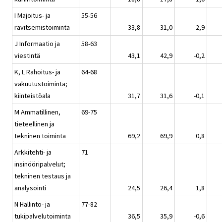
I Majoitus- ja
55-56
ravitsemistoiminta
33,8
31,0
-2,9
J Informaatio ja
58-63
viestintä
43,1
42,9
-0,2
K, L Rahoitus- ja
64-68
vakuutustoiminta;
kiinteistöala
31,7
31,6
-0,1
M Ammatillinen,
69-75
tieteellinen ja
tekninen toiminta
69,2
69,9
0,8
Arkkitehti- ja
71
insinööripalvelut;
tekninen testaus ja
analysointi
24,5
26,4
1,8
N Hallinto- ja
77-82
tukipalvelutoiminta
36,5
35,9
-0,6