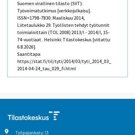
Suomen virallinen tilasto (SVT):
Työvoimatutkimus [verkkojulkaisu].
ISSN=1798-7830.
Maaliskuu
2014,
Liitetaulukko 29. Työllisten tehdyt työtunnit
toimialoittain (TOL 2008) 2013/I - 2014/I, 15-
74-vuotiaat . Helsinki: Tilastokeskus [viitattu:
6.8.2026].
Saantitapa:
https://stat.fi/til/tyti/2014/03/tyti_2014_03_
2014-04-24_tau_029_fi.html
Työpajankatu
13