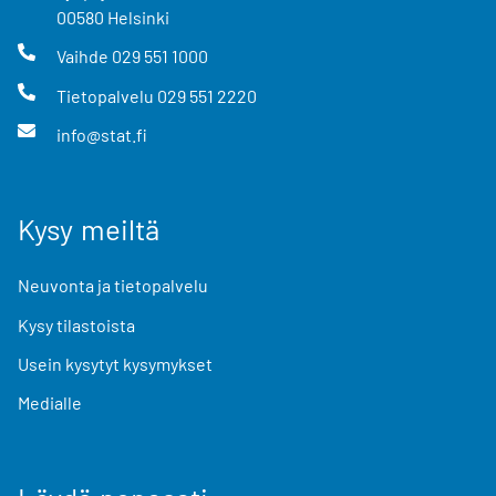
00580
Helsinki
Vaihde
029 551 1000
Tietopalvelu
029 551 2220
info@stat.fi
Kysy meiltä
Neuvonta ja tietopalvelu
Kysy tilastoista
Usein kysytyt kysymykset
Medialle