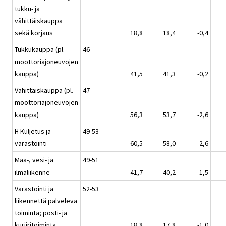
tukku- ja
vähittäiskauppa
sekä korjaus
18,8
18,4
-0,4
Tukkukauppa (pl.
46
moottoriajoneuvojen
kauppa)
41,5
41,3
-0,2
Vähittäiskauppa (pl.
47
moottoriajoneuvojen
kauppa)
56,3
53,7
-2,6
H Kuljetus ja
49-53
varastointi
60,5
58,0
-2,6
Maa-, vesi- ja
49-51
ilmaliikenne
41,7
40,2
-1,5
Varastointi ja
52-53
liikennettä palveleva
toiminta; posti- ja
kuriiritoiminta
18,8
17,8
-1,0