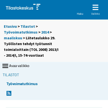
Valikko
Haku
Etusivu
>
Tilastot
>
Työvoimatutkimus
>
2014
>
maaliskuu
> Liitetaulukko 29.
Työllisten tehdyt työtunnit
toimialoittain (TOL 2008) 2013/I
- 2014/I, 15-74-vuotiaat
Avaa valikko
TILASTOT
Työvoimatutkimus