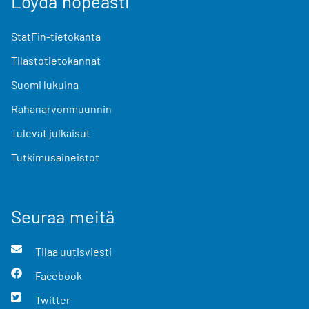
Löydä nopeasti
StatFin-tietokanta
Tilastotietokannat
Suomi lukuina
Rahanarvonmuunnin
Tulevat julkaisut
Tutkimusaineistot
Seuraa meitä
Tilaa uutisviesti
Facebook
Twitter