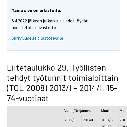
Tämä sivu on arkistoitu.
5.4.2022 jälkeen julkaistut tiedot löydät
uudistetulta sivustolta.
Siirry uudelle tilastosivulle
Liitetaulukko 29. Työllisten
tehdyt työtunnit toimialoittain
(TOL 2008) 2013/I - 2014/I, 15-
74-vuotiaat
Vuosi/Neljännes
Muutos
Muu
2013/I
2014/I
2013/I -
2013
2014/I
2014