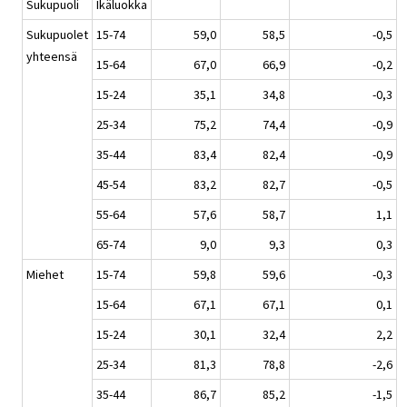
Sukupuoli
Ikäluokka
Sukupuolet
15-74
59,0
58,5
-0,5
yhteensä
15-64
67,0
66,9
-0,2
15-24
35,1
34,8
-0,3
25-34
75,2
74,4
-0,9
35-44
83,4
82,4
-0,9
45-54
83,2
82,7
-0,5
55-64
57,6
58,7
1,1
65-74
9,0
9,3
0,3
Miehet
15-74
59,8
59,6
-0,3
15-64
67,1
67,1
0,1
15-24
30,1
32,4
2,2
25-34
81,3
78,8
-2,6
35-44
86,7
85,2
-1,5