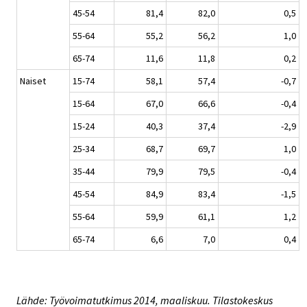
45-54
81,4
82,0
0,5
55-64
55,2
56,2
1,0
65-74
11,6
11,8
0,2
Naiset
15-74
58,1
57,4
-0,7
15-64
67,0
66,6
-0,4
15-24
40,3
37,4
-2,9
25-34
68,7
69,7
1,0
35-44
79,9
79,5
-0,4
45-54
84,9
83,4
-1,5
55-64
59,9
61,1
1,2
65-74
6,6
7,0
0,4
Lähde: Työvoimatutkimus 2014, maaliskuu. Tilastokeskus