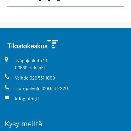
Työpajankatu
13
00580
Helsinki
Vaihde
029 551 1000
Tietopalvelu
029 551 2220
info@stat.fi
Kysy meiltä