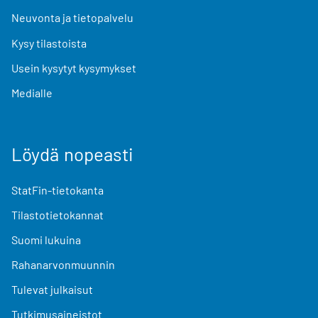
Neuvonta ja tietopalvelu
Kysy tilastoista
Usein kysytyt kysymykset
Medialle
Löydä nopeasti
StatFin-tietokanta
Tilastotietokannat
Suomi lukuina
Rahanarvonmuunnin
Tulevat julkaisut
Tutkimusaineistot