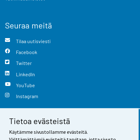
Seuraa meitä
Tilaa uutisviesti
Facebook
Twitter
LinkedIn
YouTube
Instagram
Tietoa evästeistä
Yhteystiedot
Käytämme sivustollamme evästeitä.
Palaute
Välttämättömiä evästeitä tarvitaan, jotta sivusto