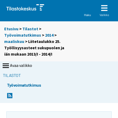
Valikko
Haku
Etusivu
>
Tilastot
>
Työvoimatutkimus
>
2014
>
maaliskuu
> Liitetaulukko 25.
Työllisyysasteet sukupuolen ja
iän mukaan 2013/I - 2014/I
Avaa valikko
TILASTOT
Työvoimatutkimus