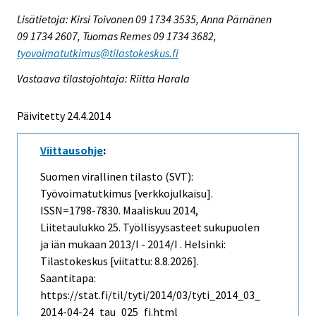
Lisätietoja: Kirsi Toivonen 09 1734 3535, Anna Pärnänen
09 1734 2607, Tuomas Remes 09 1734 3682,
tyovoimatutkimus@tilastokeskus.fi
Vastaava tilastojohtaja: Riitta Harala
Päivitetty 24.4.2014
Viittausohje
:
Suomen virallinen tilasto (SVT):
Työvoimatutkimus [verkkojulkaisu].
ISSN=1798-7830.
Maaliskuu
2014,
Liitetaulukko 25. Työllisyysasteet sukupuolen
ja iän mukaan 2013/I - 2014/I . Helsinki:
Tilastokeskus [viitattu: 8.8.2026].
Saantitapa:
https://stat.fi/til/tyti/2014/03/tyti_2014_03_
2014-04-24_tau_025_fi.html