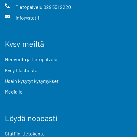
Tietopalvelu
029 551 2220
info@stat.fi
Kysy meiltä
Neuvonta ja tietopalvelu
Kysy tilastoista
Usein kysytyt kysymykset
Medialle
Löydä nopeasti
StatFin-tietokanta