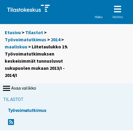
Valikko
Haku
Etusivu
>
Tilastot
>
Työvoimatutkimus
>
2014
>
maaliskuu
> Liitetaulukko 19.
Työvoimatutkimuksen
keskeisimmät tunnusluvut
sukupuolen mukaan 2013/I -
2014/I
Avaa valikko
TILASTOT
Työvoimatutkimus