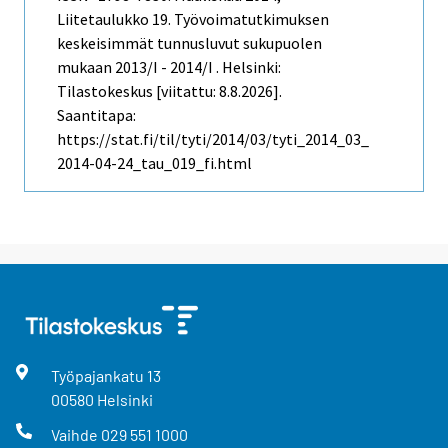
Liitetaulukko 19. Työvoimatutkimuksen
keskeisimmät tunnusluvut sukupuolen
mukaan 2013/I - 2014/I . Helsinki:
Tilastokeskus [viitattu: 8.8.2026].
Saantitapa:
https://stat.fi/til/tyti/2014/03/tyti_2014_03_
2014-04-24_tau_019_fi.html
Työpajankatu
13
00580
Helsinki
Vaihde
029 551 1000