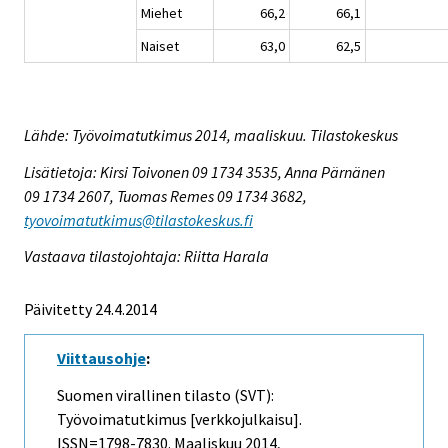
Miehet
66,2
66,1
Naiset
63,0
62,5
Lähde: Työvoimatutkimus 2014, maaliskuu. Tilastokeskus
Lisätietoja: Kirsi Toivonen 09 1734 3535, Anna Pärnänen
09 1734 2607, Tuomas Remes 09 1734 3682,
tyovoimatutkimus@tilastokeskus.fi
Vastaava tilastojohtaja: Riitta Harala
Päivitetty 24.4.2014
Viittausohje
:
Suomen virallinen tilasto (SVT):
Työvoimatutkimus [verkkojulkaisu].
ISSN=1798-7830.
Maaliskuu
2014,