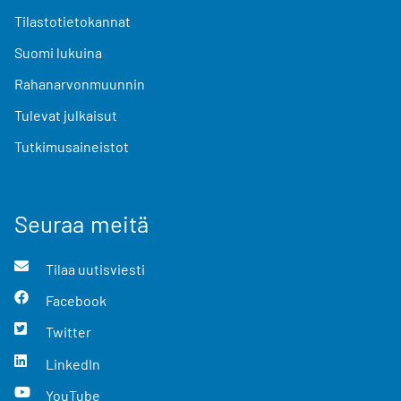
Tilastotietokannat
Suomi lukuina
Rahanarvonmuunnin
Tulevat julkaisut
Tutkimusaineistot
Seuraa meitä
Tilaa uutisviesti
Facebook
Twitter
LinkedIn
YouTube