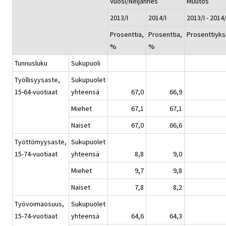
Vuosi/Neljännes
Muutos
2013/I
2014/I
2013/I - 2014/
Prosenttia,
Prosenttia,
Prosenttiyks
%
%
Tunnusluku
Sukupuoli
Työllisyysaste,
Sukupuolet
15-64-vuotiaat
yhteensä
67,0
66,9
Miehet
67,1
67,1
Naiset
67,0
66,6
Työttömyysaste,
Sukupuolet
15-74-vuotiaat
yhteensä
8,8
9,0
Miehet
9,7
9,8
Naiset
7,8
8,2
Työvoimaosuus,
Sukupuolet
15-74-vuotiaat
yhteensä
64,6
64,3