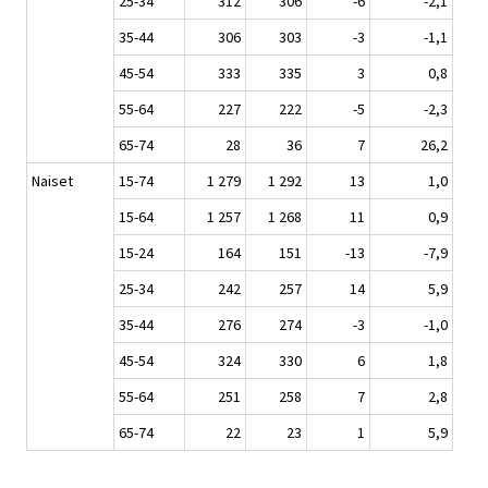
25-34
312
306
-6
-2,1
35-44
306
303
-3
-1,1
45-54
333
335
3
0,8
55-64
227
222
-5
-2,3
65-74
28
36
7
26,2
Naiset
15-74
1 279
1 292
13
1,0
15-64
1 257
1 268
11
0,9
15-24
164
151
-13
-7,9
25-34
242
257
14
5,9
35-44
276
274
-3
-1,0
45-54
324
330
6
1,8
55-64
251
258
7
2,8
65-74
22
23
1
5,9