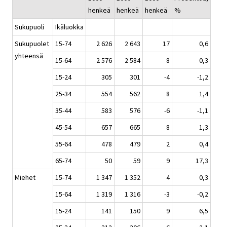
henkeä
henkeä
henkeä
%
Sukupuoli
Ikäluokka
Sukupuolet
15-74
2 626
2 643
17
0,6
yhteensä
15-64
2 576
2 584
8
0,3
15-24
305
301
-4
-1,2
25-34
554
562
8
1,4
35-44
583
576
-6
-1,1
45-54
657
665
8
1,3
55-64
478
479
2
0,4
65-74
50
59
9
17,3
Miehet
15-74
1 347
1 352
4
0,3
15-64
1 319
1 316
-3
-0,2
15-24
141
150
9
6,5