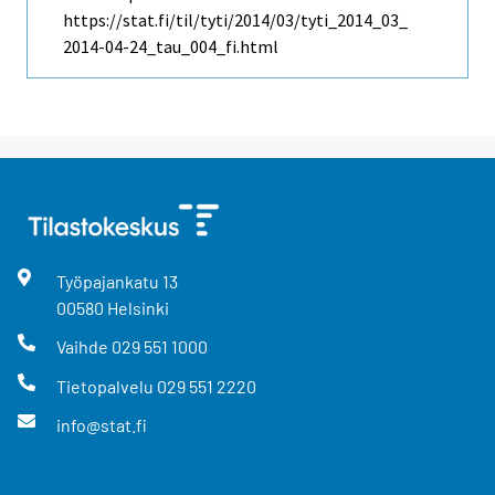
https://stat.fi/til/tyti/2014/03/tyti_2014_03_
2014-04-24_tau_004_fi.html
Työpajankatu
13
00580
Helsinki
Vaihde
029 551 1000
Tietopalvelu
029 551 2220
info@stat.fi