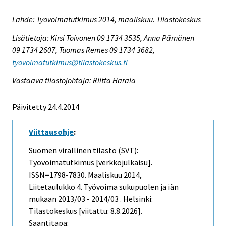
Lähde: Työvoimatutkimus 2014, maaliskuu. Tilastokeskus
Lisätietoja: Kirsi Toivonen 09 1734 3535, Anna Pärnänen
09 1734 2607, Tuomas Remes 09 1734 3682,
tyovoimatutkimus@tilastokeskus.fi
Vastaava tilastojohtaja: Riitta Harala
Päivitetty 24.4.2014
Viittausohje
:
Suomen virallinen tilasto (SVT):
Työvoimatutkimus [verkkojulkaisu].
ISSN=1798-7830.
Maaliskuu
2014,
Liitetaulukko 4. Työvoima sukupuolen ja iän
mukaan 2013/03 - 2014/03 . Helsinki:
Tilastokeskus [viitattu: 8.8.2026].
Saantitapa: