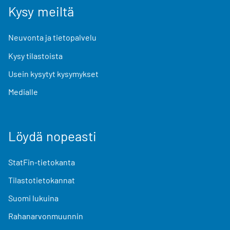
Kysy meiltä
Neuvonta ja tietopalvelu
Kysy tilastoista
Usein kysytyt kysymykset
Medialle
Löydä nopeasti
StatFin-tietokanta
Tilastotietokannat
Suomi lukuina
Rahanarvonmuunnin