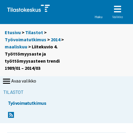
Valikko
Haku
Etusivu
>
Tilastot
>
Työvoimatutkimus
>
2014
>
maaliskuu
> Liitekuvio 4.
Työttömyysaste ja
työttömyysasteen trendi
1989/01 – 2014/03
Avaa valikko
TILASTOT
Työvoimatutkimus