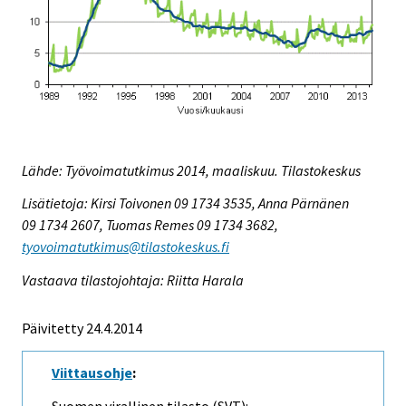
Lähde: Työvoimatutkimus 2014, maaliskuu. Tilastokeskus
Lisätietoja: Kirsi Toivonen 09 1734 3535, Anna Pärnänen
09 1734 2607, Tuomas Remes 09 1734 3682,
tyovoimatutkimus@tilastokeskus.fi
Vastaava tilastojohtaja: Riitta Harala
Päivitetty 24.4.2014
Viittausohje
:
Suomen virallinen tilasto (SVT):