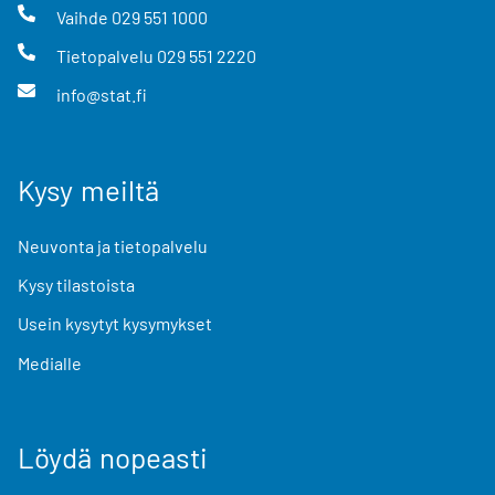
Vaihde
029 551 1000
Tietopalvelu
029 551 2220
info@stat.fi
Kysy meiltä
Neuvonta ja tietopalvelu
Kysy tilastoista
Usein kysytyt kysymykset
Medialle
Löydä nopeasti