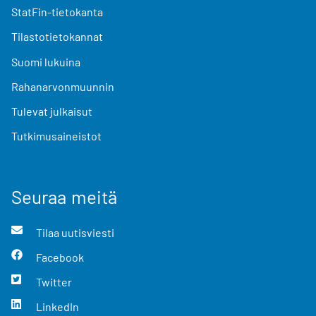
StatFin-tietokanta
Tilastotietokannat
Suomi lukuina
Rahanarvonmuunnin
Tulevat julkaisut
Tutkimusaineistot
Seuraa meitä
Tilaa uutisviesti
Facebook
Twitter
LinkedIn