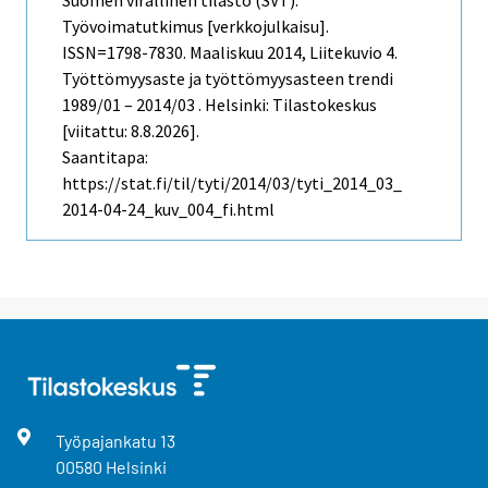
Työvoimatutkimus [verkkojulkaisu].
ISSN=1798-7830.
Maaliskuu
2014, Liitekuvio 4.
Työttömyysaste ja työttömyysasteen trendi
1989/01 – 2014/03 . Helsinki: Tilastokeskus
[viitattu: 8.8.2026].
Saantitapa:
https://stat.fi/til/tyti/2014/03/tyti_2014_03_
2014-04-24_kuv_004_fi.html
Työpajankatu
13
00580
Helsinki