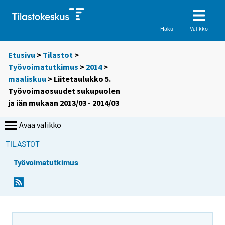
Valikko
Haku
Etusivu
>
Tilastot
>
Työvoimatutkimus
>
2014
>
maaliskuu
> Liitetaulukko 5.
Työvoimaosuudet sukupuolen
ja iän mukaan 2013/03 - 2014/03
Avaa valikko
TILASTOT
Työvoimatutkimus