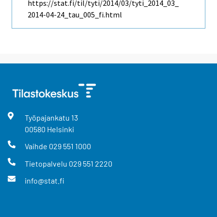
https://stat.fi/til/tyti/2014/03/tyti_2014_03_
2014-04-24_tau_005_fi.html
Työpajankatu
13
00580
Helsinki
Vaihde
029 551 1000
Tietopalvelu
029 551 2220
info@stat.fi