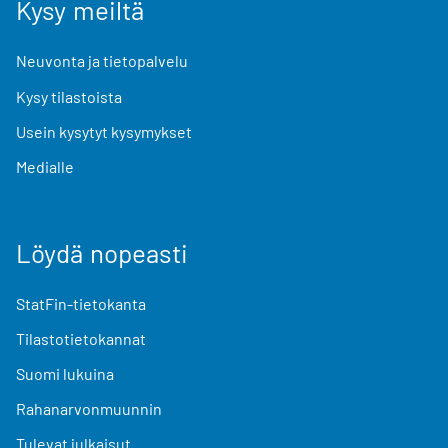
Kysy meiltä
Neuvonta ja tietopalvelu
Kysy tilastoista
Usein kysytyt kysymykset
Medialle
Löydä nopeasti
StatFin-tietokanta
Tilastotietokannat
Suomi lukuina
Rahanarvonmuunnin
Tulevat julkaisut