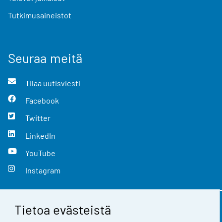
Tutkimusaineistot
Seuraa meitä
Tilaa uutisviesti
Facebook
Twitter
LinkedIn
YouTube
Instagram
Tietoa evästeistä
Yhteystiedot