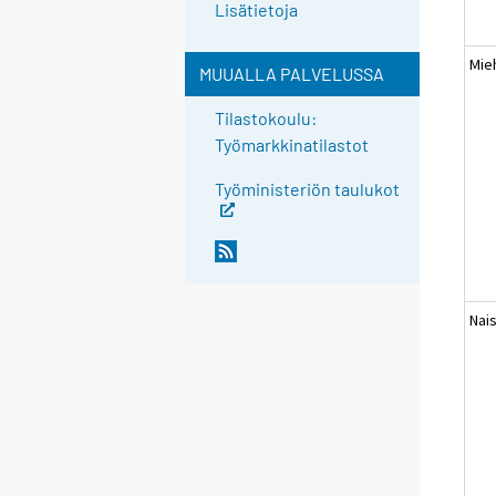
Lisätietoja
Mie
MUUALLA PALVELUSSA
Tilastokoulu:
Työmarkkinatilastot
Työministeriön taulukot
Nai