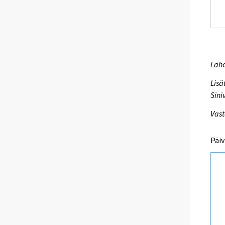
Lähd
Lisä
Sini
Vast
Päiv