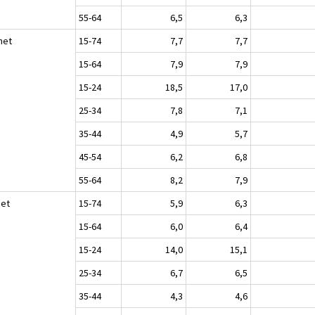
55-64
6,5
6,3
het
15-74
7,7
7,7
15-64
7,9
7,9
15-24
18,5
17,0
25-34
7,8
7,1
35-44
4,9
5,7
45-54
6,2
6,8
55-64
8,2
7,9
set
15-74
5,9
6,3
15-64
6,0
6,4
15-24
14,0
15,1
25-34
6,7
6,5
35-44
4,3
4,6