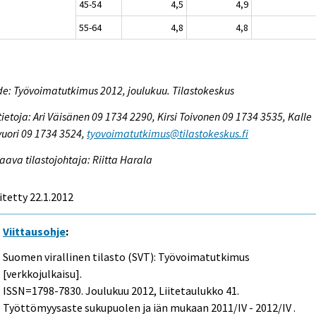
45-54
4,5
4,9
55-64
4,8
4,8
e: Työvoimatutkimus 2012, joulukuu. Tilastokeskus
tietoja: Ari Väisänen 09 1734 2290, Kirsi Toivonen 09 1734 3535, Kalle
vuori 09 1734 3524,
tyovoimatutkimus@tilastokeskus.fi
aava tilastojohtaja: Riitta Harala
itetty 22.1.2012
Viittausohje
:
Suomen virallinen tilasto (SVT): Työvoimatutkimus
[verkkojulkaisu].
ISSN=1798-7830.
Joulukuu
2012, Liitetaulukko 41.
Työttömyysaste sukupuolen ja iän mukaan 2011/IV - 2012/IV .