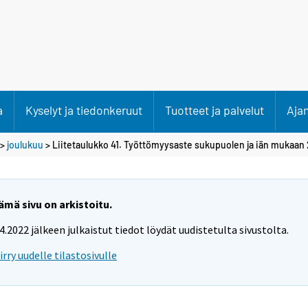
a
Kyselyt ja tiedonkeruut
Tuotteet ja palvelut
Aja
>
joulukuu
> Liitetaulukko 41. Työttömyysaste sukupuolen ja iän mukaan 
ämä sivu on arkistoitu.
.4.2022 jälkeen julkaistut tiedot löydät uudistetulta sivustolta.
iirry uudelle tilastosivulle