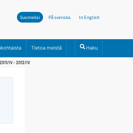
Suomeksi
På svenska
In English
nkohtaista
Tietoa meistä
Haku
2011/IV - 2012/IV