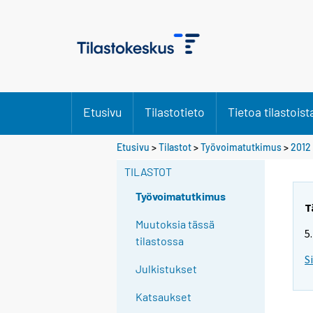
Etusivu
Tilastotieto
Tietoa tilastoist
Y
Etusivu
>
Tilastot
>
Työvoimatutkimus
>
2012
o
TILASTOT
u
a
Työvoimatutkimus
r
T
e
Muutoksia tässä
5
m
tilastossa
o
S
Julkistukset
v
i
Katsaukset
n