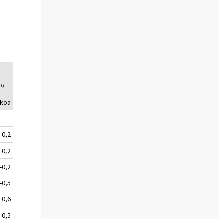
IV
kköä
0,2
0,2
-0,2
-0,5
0,6
0,5