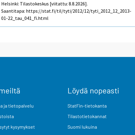
Helsinki: Tilastokeskus [viitattu: 8.8.2026].
Saantitapa: https://stat.fi/til/tyti/2012/12/tyti_2012_12_2013-
01-22_tau_041_fi.html
meiltä
Löydä nopeasti
 ja tietopalvelu
StatFin-tietokanta
stoista
Tilastotietokannat
sytyt kysymykset
Suomi lukuina