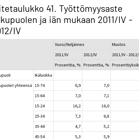
itetaulukko 41. Työttömyysaste
kupuolen ja iän mukaan 2011/IV -
12/IV
Vuosi/Neljännes
Muutos
2011/IV
2012/IV
2011/IV - 2012/
Prosenttia, %
Prosenttia, %
Prosenttiyksi
upuoli
Ikäluokka
upuolet yhteensä
15-74
6,9
7,0
15-64
7,0
7,1
15-24
16,2
16,0
25-34
7,3
6,8
35-44
4,7
5,2
45-54
5,3
5,9