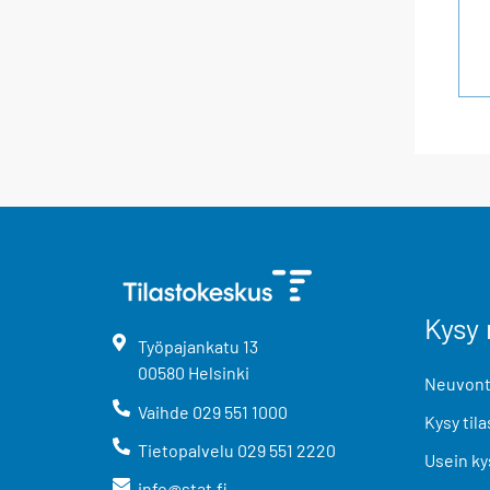
Kysy 
Työpajankatu
13
00580
Helsinki
Neuvonta
Vaihde
029 551 1000
Kysy tila
Tietopalvelu
029 551 2220
Usein ky
info@stat.fi