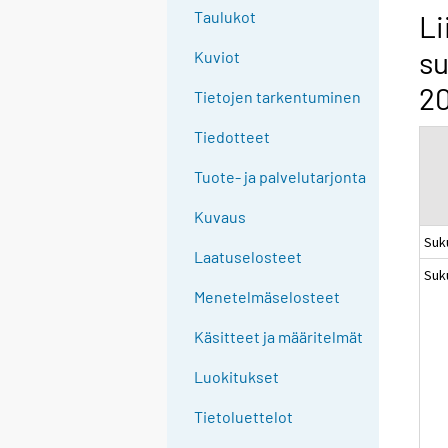
g
Taulukot
Li
t
su
Kuviot
o
a
20
Tietojen tarkentuminen
n
o
Tiedotteet
t
Tuote- ja palvelutarjonta
h
e
Kuvaus
r
Suk
s
Laatuselosteet
Suk
e
Menetelmäselosteet
r
v
Käsitteet ja määritelmät
i
c
Luokitukset
e
Tietoluettelot
.