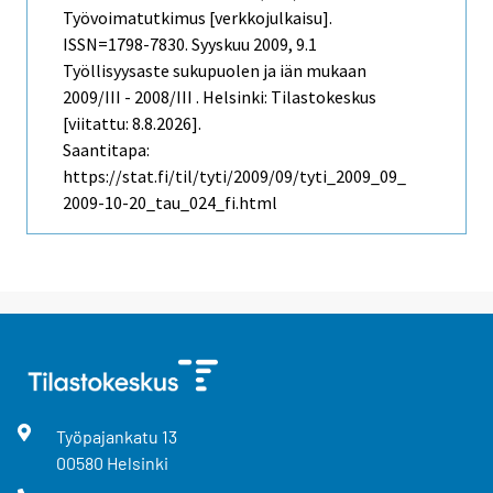
Työvoimatutkimus [verkkojulkaisu].
ISSN=1798-7830.
Syyskuu
2009, 9.1
Työllisyysaste sukupuolen ja iän mukaan
2009/III - 2008/III . Helsinki: Tilastokeskus
[viitattu: 8.8.2026].
Saantitapa:
https://stat.fi/til/tyti/2009/09/tyti_2009_09_
2009-10-20_tau_024_fi.html
Työpajankatu
13
00580
Helsinki