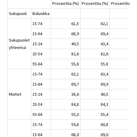
Prosenttia (%)
Prosenttia (%)
Prosenttia (%
Sukupuoli
Ikäluokka
15-74
61,5
62,1
64,
15-64
68,9
69,4
71,
Sukupuolet
15-24
40,5
43,4
47,
yhteensä
25-54
82,6
82,6
84,
55-64
55,8
55,8
57,
15-74
63,1
63,4
66,
15-64
69,7
69,9
73,
Miehet
15-24
38,6
40,5
45,
25-54
84,8
84,3
88,
55-64
55,0
55,4
57,
15-74
59,8
60,8
61,
15-64
68,0
69,0
69,