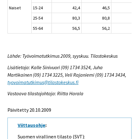
Naiset
15-24
42,4
46,5
48,
25-54
80,3
80,8
81,
55-64
56,5
56,2
56,
Lähde: Työvoimatutkimus 2009, syyskuu. Tilastokeskus
Lisätietoja: Kalle Sinivuori (09) 1734 3524, Juha
Martikainen (09) 1734 3225, Veli Rajaniemi (09) 1734 3434,
tyovoimatutkimus@tilastokeskus.fi
Vastaava tilastojohtaja: Riitta Harala
Päivitetty 20.10.2009
Viittausohje
:
Suomen virallinen tilasto (SVT):