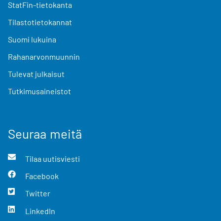
StatFin-tietokanta
Tilastotietokannat
Suomi lukuina
Rahanarvonmuunnin
Tulevat julkaisut
Tutkimusaineistot
Seuraa meitä
Tilaa uutisviesti
Facebook
Twitter
LinkedIn