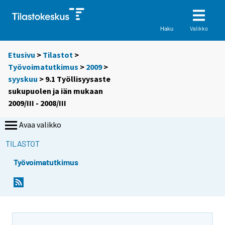
Valikko
Haku
Etusivu
>
Tilastot
>
Työvoimatutkimus
>
2009
>
syyskuu
> 9.1 Työllisyysaste
sukupuolen ja iän mukaan
2009/III - 2008/III
Avaa valikko
TILASTOT
Työvoimatutkimus