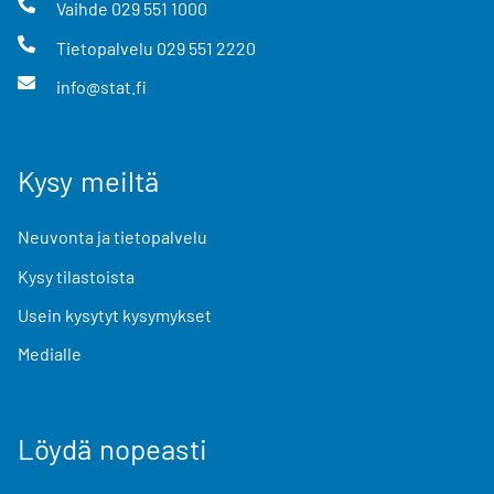
Vaihde
029 551 1000
Tietopalvelu
029 551 2220
info@stat.fi
Kysy meiltä
Neuvonta ja tietopalvelu
Kysy tilastoista
Usein kysytyt kysymykset
Medialle
Löydä nopeasti