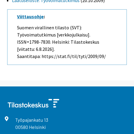
Laatuseloste: Työvoimatutkimus
(20.10.2009)
Viittausohje
:
Suomen virallinen tilasto (SVT):
Työvoimatutkimus [verkkojulkaisu].
ISSN=1798-7830. Helsinki: Tilastokeskus
[viitattu: 6.8.2026].
Saantitapa: https://stat.fi/til/tyti/2009/09/
Työpajankatu
13
00580
Helsinki