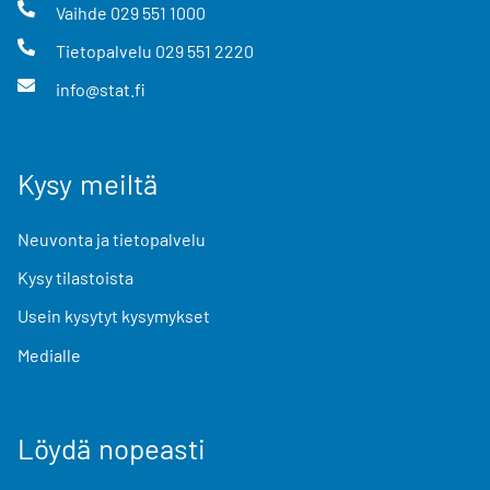
Vaihde
029 551 1000
Tietopalvelu
029 551 2220
info@stat.fi
Kysy meiltä
Neuvonta ja tietopalvelu
Kysy tilastoista
Usein kysytyt kysymykset
Medialle
Löydä nopeasti