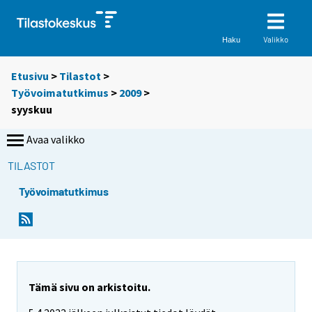
Valikko
Haku
Etusivu
>
Tilastot
>
Työvoimatutkimus
>
2009
>
syyskuu
Avaa valikko
TILASTOT
Työvoimatutkimus
Tämä sivu on arkistoitu.