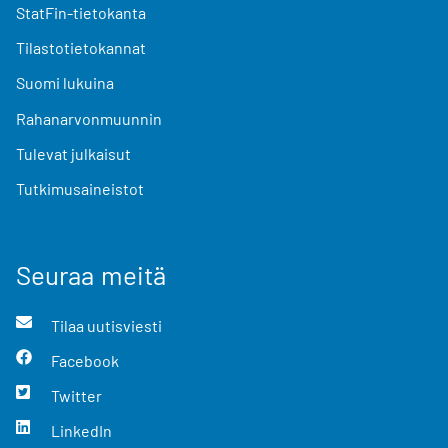
StatFin-tietokanta
Tilastotietokannat
Suomi lukuina
Rahanarvonmuunnin
Tulevat julkaisut
Tutkimusaineistot
Seuraa meitä
Tilaa uutisviesti
Facebook
Twitter
LinkedIn