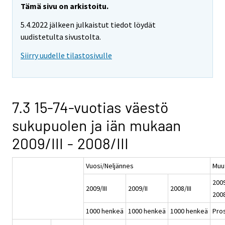
Tämä sivu on arkistoitu.
5.4.2022 jälkeen julkaistut tiedot löydät
uudistetulta sivustolta.
Siirry uudelle tilastosivulle
7.3 15-74-vuotias väestö
sukupuolen ja iän mukaan
2009/III - 2008/III
Vuosi/Neljännes
Muu
2009/
2009/III
2009/II
2008/III
2008
1000 henkeä
1000 henkeä
1000 henkeä
Pros