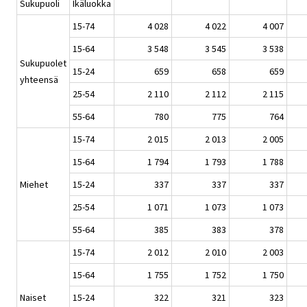
Sukupuoli
Ikäluokka
15-74
4 028
4 022
4 007
15-64
3 548
3 545
3 538
Sukupuolet
15-24
659
658
659
yhteensä
25-54
2 110
2 112
2 115
55-64
780
775
764
15-74
2 015
2 013
2 005
15-64
1 794
1 793
1 788
Miehet
15-24
337
337
337
25-54
1 071
1 073
1 073
55-64
385
383
378
15-74
2 012
2 010
2 003
15-64
1 755
1 752
1 750
Naiset
15-24
322
321
323