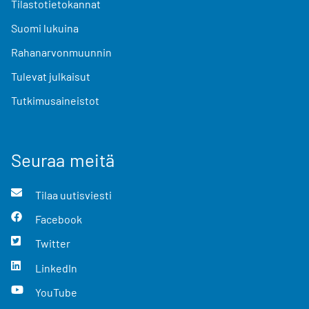
Tilastotietokannat
Suomi lukuina
Rahanarvonmuunnin
Tulevat julkaisut
Tutkimusaineistot
Seuraa meitä
Tilaa uutisviesti
Facebook
Twitter
LinkedIn
YouTube