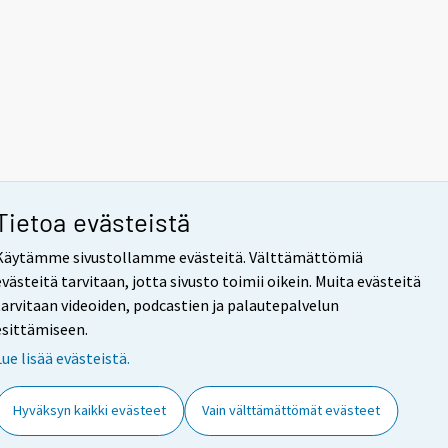
Tietoa evästeistä
Käytämme sivustollamme evästeitä. Välttämättömiä
evästeitä tarvitaan, jotta sivusto toimii oikein. Muita evästeitä
tarvitaan videoiden, podcastien ja palautepalvelun
esittämiseen.
Lue lisää evästeistä.
Hyväksyn kaikki evästeet
Vain välttämättömät evästeet