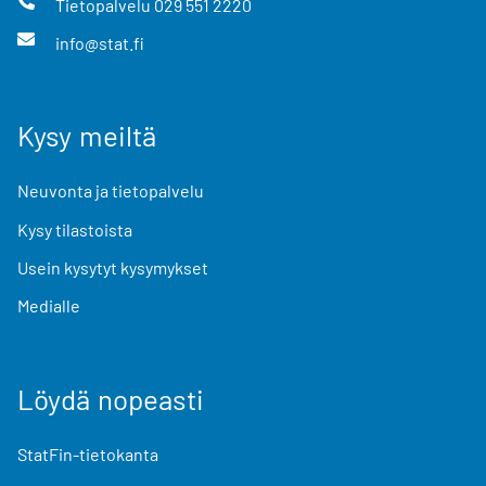
Tietopalvelu
029 551 2220
info@stat.fi
Kysy meiltä
Neuvonta ja tietopalvelu
Kysy tilastoista
Usein kysytyt kysymykset
Medialle
Löydä nopeasti
StatFin-tietokanta