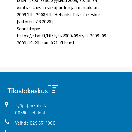
ISSN=1798-7830.
Syyskuu
2009, 7.3 15-74-
vuotias väestö sukupuolen ja iän mukaan
2009/III - 2008/III . Helsinki: Tilastokeskus
[viitattu: 7.8.2026].
Saantitapa:
https://stat.fi/til/tyti/2009/09/tyti_2009_09_
2009-10-20_tau_021_fi.html
Työpajankatu
13
00580
Helsinki
Vaihde
029 551 1000