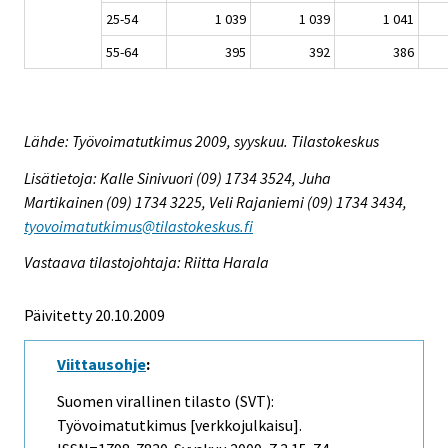
25-54
1 039
1 039
1 041
55-64
395
392
386
Lähde: Työvoimatutkimus 2009, syyskuu. Tilastokeskus
Lisätietoja: Kalle Sinivuori (09) 1734 3524, Juha
Martikainen (09) 1734 3225, Veli Rajaniemi (09) 1734 3434,
tyovoimatutkimus@tilastokeskus.fi
Vastaava tilastojohtaja: Riitta Harala
Päivitetty 20.10.2009
Viittausohje
:
Suomen virallinen tilasto (SVT):
Työvoimatutkimus [verkkojulkaisu].