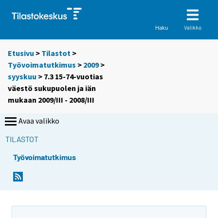
Valikko
Haku
Etusivu
>
Tilastot
>
Työvoimatutkimus
>
2009
>
syyskuu
> 7.3 15-74-vuotias
väestö sukupuolen ja iän
mukaan 2009/III - 2008/III
Avaa valikko
TILASTOT
Työvoimatutkimus