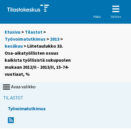
Valikko
Haku
Etusivu
>
Tilastot
>
Työvoimatutkimus
>
2013
>
kesäkuu
> Liitetaulukko 33.
Osa-aikatyöllisten osuus
kaikista työllisistä sukupuolen
mukaan 2012/II - 2013/II, 15-74-
vuotiaat, %
Avaa valikko
TILASTOT
Työvoimatutkimus