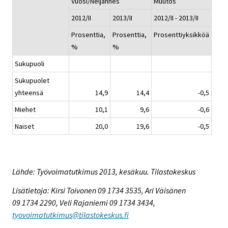
Vuosi/Neljännes
Muutos
2012/II
2013/II
2012/II - 2013/II
Prosenttia,
Prosenttia,
Prosenttiyksikköä
%
%
Sukupuoli
Sukupuolet
yhteensä
14,9
14,4
-0,5
Miehet
10,1
9,6
-0,6
Naiset
20,0
19,6
-0,5
Lähde: Työvoimatutkimus 2013, kesäkuu. Tilastokeskus
Lisätietoja: Kirsi Toivonen 09 1734 3535, Ari Väisänen
09 1734 2290, Veli Rajaniemi 09 1734 3434,
tyovoimatutkimus@tilastokeskus.fi