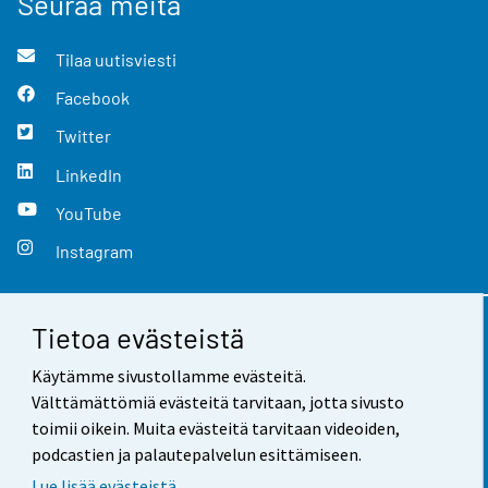
Seuraa meitä
Tilaa uutisviesti
Facebook
Twitter
LinkedIn
YouTube
Instagram
Tietoa evästeistä
Yhteystiedot
Käytämme sivustollamme evästeitä.
Palaute
Välttämättömiä evästeitä tarvitaan, jotta sivusto
toimii oikein. Muita evästeitä tarvitaan videoiden,
Käyttöehdot
podcastien ja palautepalvelun esittämiseen.
Tietosuoja
Lue lisää evästeistä.