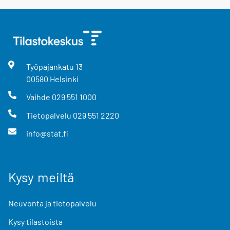
Työpajankatu
13
00580
Helsinki
Vaihde
029 551 1000
Tietopalvelu
029 551 2220
info@stat.fi
Kysy meiltä
Neuvonta ja tietopalvelu
Kysy tilastoista