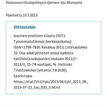
Vastaavan tilastojohtajan sijainen: Irja Blomqvist
Päivitetty 23.7.2013
Viittausohje
:
Suomen virallinen tilasto (SVT):
Työvoimatutkimus [verkkojulkaisu].
ISSN=1798-7830.
Kesäkuu
2013, Liitetaulukko
33. Osa-aikatyöllisten osuus kaikista
työllisistä sukupuolen mukaan 2012/II -
2013/II, 15-74-vuotiaat, % . Helsinki:
Tilastokeskus [viitattu: 7.8.2026].
Saantitapa:
https://stat.fi/til/tyti/2013/06/tyti_2013_06_
2013-07-23_tau_033_fi.html