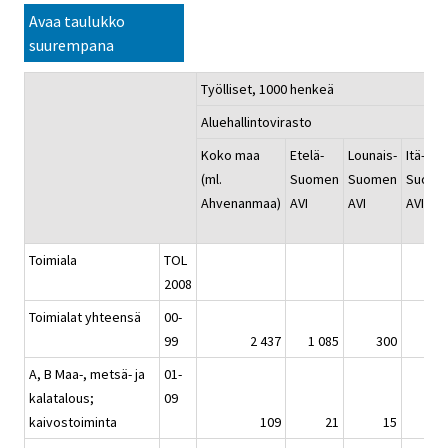
Avaa taulukko
suurempana
Työlliset, 1000 henkeä
Aluehallintovirasto
Koko maa
Etelä-
Lounais-
Itä-
(ml.
Suomen
Suomen
Suome
Ahvenanmaa)
AVI
AVI
AVI
Toimiala
TOL
2008
Toimialat yhteensä
00-
99
2 437
1 085
300
23
A, B Maa-, metsä- ja
01-
kalatalous;
09
kaivostoiminta
109
21
15
2