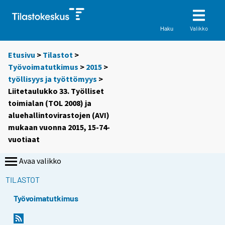
Valikko
Haku
Etusivu
>
Tilastot
>
Työvoimatutkimus
>
2015
>
työllisyys ja työttömyys
>
Liitetaulukko 33. Työlliset
toimialan (TOL 2008) ja
aluehallintovirastojen (AVI)
mukaan vuonna 2015, 15-74-
vuotiaat
Avaa valikko
TILASTOT
Työvoimatutkimus