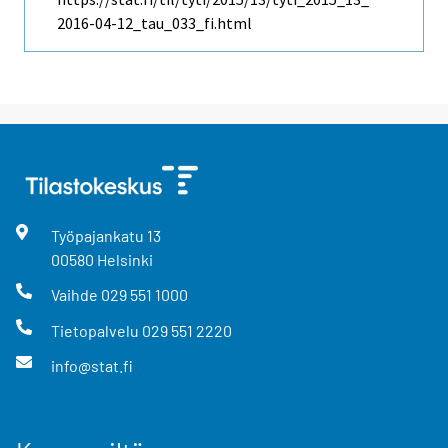
2016-04-12_tau_033_fi.html
Työpajankatu
13
00580
Helsinki
Vaihde
029 551 1000
Tietopalvelu
029 551 2220
info@stat.fi