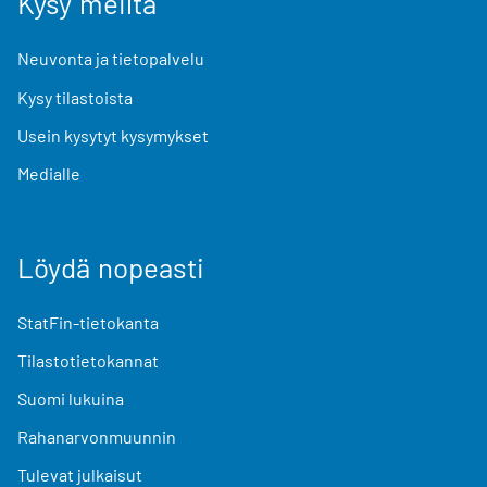
Kysy meiltä
Neuvonta ja tietopalvelu
Kysy tilastoista
Usein kysytyt kysymykset
Medialle
Löydä nopeasti
StatFin-tietokanta
Tilastotietokannat
Suomi lukuina
Rahanarvonmuunnin
Tulevat julkaisut