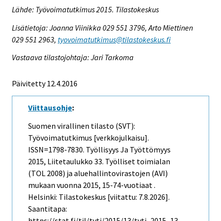
Lähde: Työvoimatutkimus 2015. Tilastokeskus
Lisätietoja: Joanna Viinikka 029 551 3796, Arto Miettinen
029 551 2963,
tyovoimatutkimus@tilastokeskus.fi
Vastaava tilastojohtaja: Jari Tarkoma
Päivitetty 12.4.2016
Viittausohje
:
Suomen virallinen tilasto (SVT):
Työvoimatutkimus [verkkojulkaisu].
ISSN=1798-7830.
Työllisyys Ja Työttömyys
2015, Liitetaulukko 33. Työlliset toimialan
(TOL 2008) ja aluehallintovirastojen (AVI)
mukaan vuonna 2015, 15-74-vuotiaat .
Helsinki: Tilastokeskus [viitattu: 7.8.2026].
Saantitapa:
https://stat.fi/til/tyti/2015/13/tyti_2015_13_