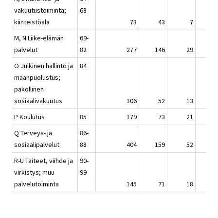
vakuutustoiminta;
68
kiinteistöala
73
43
7
M, N Liike-elämän
69-
palvelut
82
277
146
29
2
O Julkinen hallinto ja
84
maanpuolustus;
pakollinen
sosiaalivakuutus
106
52
13
P Koulutus
85
179
73
21
1
Q Terveys- ja
86-
sosiaalipalvelut
88
404
159
52
4
R-U Taiteet, viihde ja
90-
virkistys; muu
99
palvelutoiminta
145
71
18
1