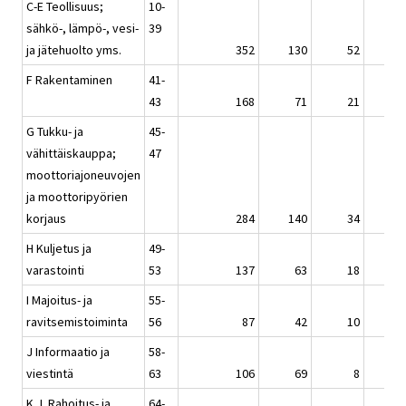
C-E Teollisuus;
10-
sähkö-, lämpö-, vesi-
39
ja jätehuolto yms.
352
130
52
3
F Rakentaminen
41-
43
168
71
21
1
G Tukku- ja
45-
vähittäiskauppa;
47
moottoriajoneuvojen
ja moottoripyörien
korjaus
284
140
34
2
H Kuljetus ja
49-
varastointi
53
137
63
18
1
I Majoitus- ja
55-
ravitsemistoiminta
56
87
42
10
J Informaatio ja
58-
viestintä
63
106
69
8
K, L Rahoitus- ja
64-