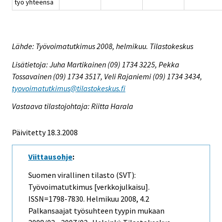
työ yhteensä
Lähde: Työvoimatutkimus 2008, helmikuu. Tilastokeskus
Lisätietoja: Juha Martikainen (09) 1734 3225, Pekka
Tossavainen (09) 1734 3517, Veli Rajaniemi (09) 1734 3434,
tyovoimatutkimus@tilastokeskus.fi
Vastaava tilastojohtaja: Riitta Harala
Päivitetty 18.3.2008
Viittausohje
:
Suomen virallinen tilasto (SVT):
Työvoimatutkimus [verkkojulkaisu].
ISSN=1798-7830.
Helmikuu
2008, 4.2
Palkansaajat työsuhteen tyypin mukaan