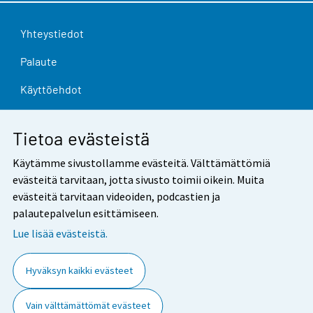
Yhteystiedot
Palaute
Käyttöehdot
Tietosuoja
Tietoa evästeistä
Saavutettavuus
Käytämme sivustollamme evästeitä. Välttämättömiä
Tietoa sivustosta
evästeitä tarvitaan, jotta sivusto toimii oikein. Muita
evästeitä tarvitaan videoiden, podcastien ja
Evästeasetukset
palautepalvelun esittämiseen.
Lue lisää evästeistä.
Hyväksyn kaikki evästeet
Vain välttämättömät evästeet