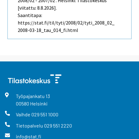
2008/02 - 2007/02 . Helsinki: Tilastokeskus
[viitattu: 8.8.2026].
Saantitapa:
https://stat.fi/til/tyti/2008/02/tyti_2008_02_
2008-03-18_tau_014_fi.html
Työpajankatu
13
00580
Helsinki
Vaihde
029 551 1000
Tietopalvelu
029 551 2220
info@stat.fi