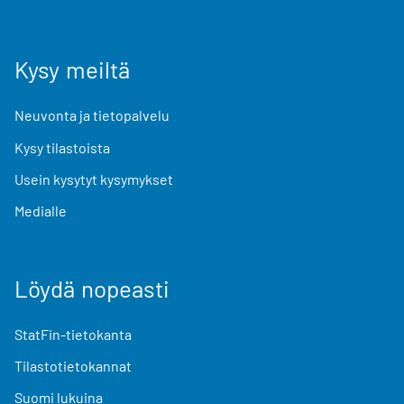
Kysy meiltä
Neuvonta ja tietopalvelu
Kysy tilastoista
Usein kysytyt kysymykset
Medialle
Löydä nopeasti
StatFin-tietokanta
Tilastotietokannat
Suomi lukuina