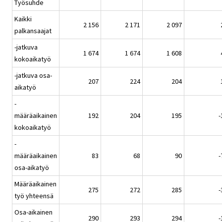
Työsuhde
Kaikki
2 156
2 171
2 097
palkansaajat
-jatkuva
1 674
1 674
1 608
kokoaikatyö
-jatkuva osa-
207
224
204
aikatyö
-
määräaikainen
192
204
195
-
kokoaikatyö
-
määräaikainen
83
68
90
-
osa-aikatyö
Määräaikainen
275
272
285
-
työ yhteensä
Osa-aikainen
290
293
294
-