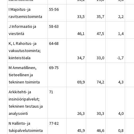
I Majoitus- ja
55-56
ravitsemistoiminta
33,5
35,7
2,2
J Informaatio ja
58-63
viestintä
46,1
47,5
1,4
K, L Rahoitus- ja
64-68
vakuutustoiminta;
kiinteistöala
34,7
33,0
-1,7
M Ammatillinen,
69-75
tieteellinen ja
tekninen toiminta
69,9
74,2
4,3
Arkkitehti- ja
71
insinööripalvelut;
tekninen testaus ja
analysointi
26,3
30,3
4,0
N Hallinto- ja
77-82
tukipalvelutoiminta
45,9
46,6
0,8