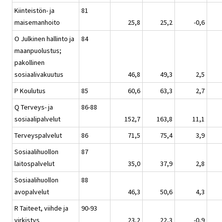
Kiinteistön- ja
81
maisemanhoito
25,8
25,2
-0,6
O Julkinen hallinto ja
84
maanpuolustus;
pakollinen
sosiaalivakuutus
46,8
49,3
2,5
P Koulutus
85
60,6
63,3
2,7
Q Terveys- ja
86-88
sosiaalipalvelut
152,7
163,8
11,1
Terveyspalvelut
86
71,5
75,4
3,9
Sosiaalihuollon
87
laitospalvelut
35,0
37,9
2,8
Sosiaalihuollon
88
avopalvelut
46,3
50,6
4,3
R Taiteet, viihde ja
90-93
virkistys
23,2
22,3
-0,9