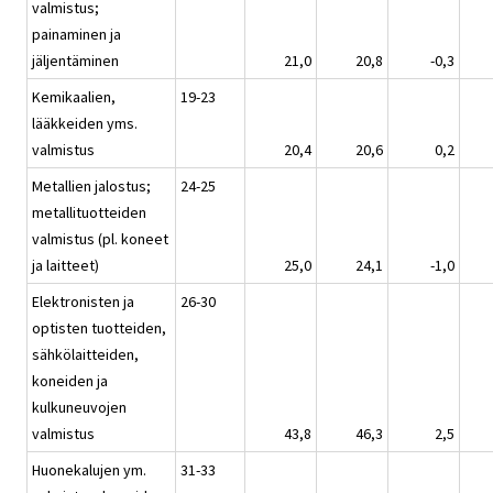
valmistus;
painaminen ja
jäljentäminen
21,0
20,8
-0,3
Kemikaalien,
19-23
lääkkeiden yms.
valmistus
20,4
20,6
0,2
Metallien jalostus;
24-25
metallituotteiden
valmistus (pl. koneet
ja laitteet)
25,0
24,1
-1,0
Elektronisten ja
26-30
optisten tuotteiden,
sähkölaitteiden,
koneiden ja
kulkuneuvojen
valmistus
43,8
46,3
2,5
Huonekalujen ym.
31-33