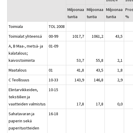
Miljoonaa
Miljoonaa
Miljoonaa
Pros
tuntia
tuntia
tuntia
%
Toimiala
TOL 2008
Toimialat yhteensä
00-99
1017,7
1061,2
43,5
A, B Maa-, metsä- ja
01-09
kalatalous;
kaivostoiminta
53,7
55,8
2,1
Maatalous
01
41,8
43,5
1,8
C Teollisuus
10-33
143,9
146,8
2,9
Elintarvikkeiden,
10-15
tekstiilien ja
vaatteiden valmistus
17,8
17,8
0,0
Sahatavaran ja
16-18
paperin sekä
paperituotteiden