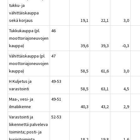
tukku- ja
vähittäiskauppa
sekä korjaus
19,1
22,1
3,0
Tukkukauppa (pl.
46
moottoriajoneuvojen
kauppa)
39,6
39,3
-0,3
Vähittäiskauppa (pl.
47
moottoriajoneuvojen
kauppa)
58,5
61,6
3,0
H Kuljetus ja
49-53
varastointi
58,5
63,1
4,5
Maa-, vesi- ja
49-51
ilmaliikenne
40,3
43,2
2,9
Varastointi ja
52-53
liikennettä palveleva
toiminta; posti- ja
kuriiritoiminta
18,2
19,8
1,6