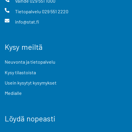
Vaihde
029 551 1000
Tietopalvelu
029 551 2220
info@stat.fi
Kysy meiltä
Neuvonta ja tietopalvelu
Kysy tilastoista
Usein kysytyt kysymykset
Medialle
Löydä nopeasti