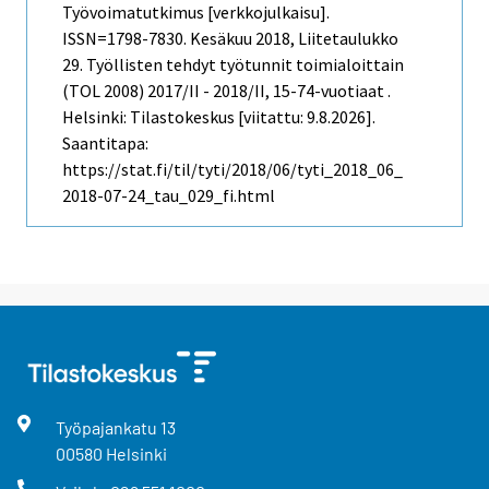
Työvoimatutkimus [verkkojulkaisu].
ISSN=1798-7830.
Kesäkuu
2018, Liitetaulukko
29. Työllisten tehdyt työtunnit toimialoittain
(TOL 2008) 2017/II - 2018/II, 15-74-vuotiaat .
Helsinki: Tilastokeskus [viitattu: 9.8.2026].
Saantitapa:
https://stat.fi/til/tyti/2018/06/tyti_2018_06_
2018-07-24_tau_029_fi.html
Työpajankatu
13
00580
Helsinki