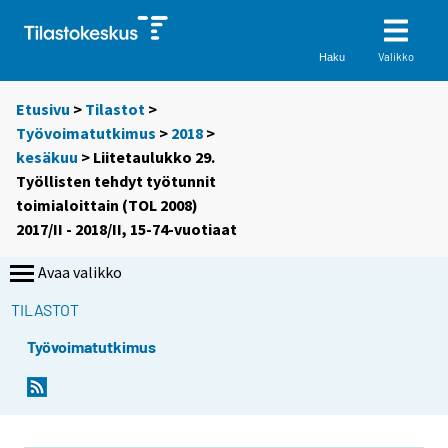
Valikko
Haku
Etusivu
>
Tilastot
>
Työvoimatutkimus
>
2018
>
kesäkuu
> Liitetaulukko 29.
Työllisten tehdyt työtunnit
toimialoittain (TOL 2008)
2017/II - 2018/II, 15-74-vuotiaat
Avaa valikko
TILASTOT
Työvoimatutkimus