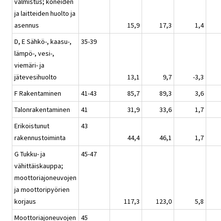
valmistus; koneiden
ja laitteiden huolto ja
asennus
15,9
17,3
1,4
D, E Sähkö-, kaasu-,
35-39
lämpö-, vesi-,
viemäri- ja
jätevesihuolto
13,1
9,7
-3,3
F Rakentaminen
41-43
85,7
89,3
3,6
Talonrakentaminen
41
31,9
33,6
1,7
Erikoistunut
43
rakennustoiminta
44,4
46,1
1,7
G Tukku- ja
45-47
vähittäiskauppa;
moottoriajoneuvojen
ja moottoripyörien
korjaus
117,3
123,0
5,8
Moottoriajoneuvojen
45