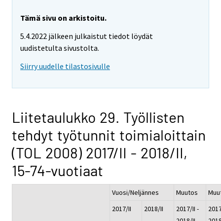
Tämä sivu on arkistoitu.
5.4.2022 jälkeen julkaistut tiedot löydät
uudistetulta sivustolta.
Siirry uudelle tilastosivulle
Liitetaulukko 29. Työllisten
tehdyt työtunnit toimialoittain
(TOL 2008) 2017/II - 2018/II,
15-74-vuotiaat
Vuosi/Neljännes
Muutos
Muu
2017/II
2018/II
2017/II -
2017/
2018/II
2018