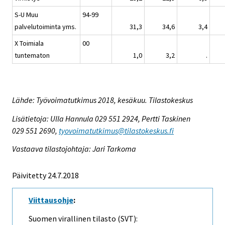
S-U Muu
94-99
palvelutoiminta yms.
31,3
34,6
3,4
X Toimiala
00
tuntematon
1,0
3,2
.
Lähde: Työvoimatutkimus 2018, kesäkuu. Tilastokeskus
Lisätietoja: Ulla Hannula 029 551 2924, Pertti Taskinen
029 551 2690,
tyovoimatutkimus@tilastokeskus.fi
Vastaava tilastojohtaja: Jari Tarkoma
Päivitetty 24.7.2018
Viittausohje
:
Suomen virallinen tilasto (SVT):