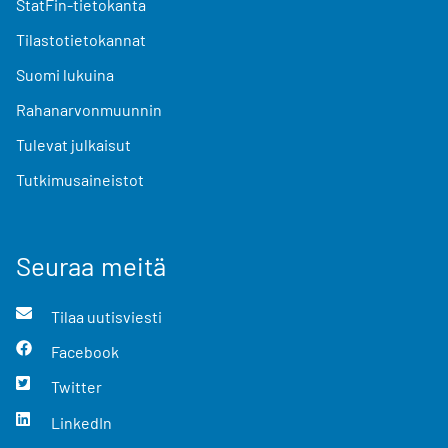
StatFin-tietokanta
Tilastotietokannat
Suomi lukuina
Rahanarvonmuunnin
Tulevat julkaisut
Tutkimusaineistot
Seuraa meitä
Tilaa uutisviesti
Facebook
Twitter
LinkedIn