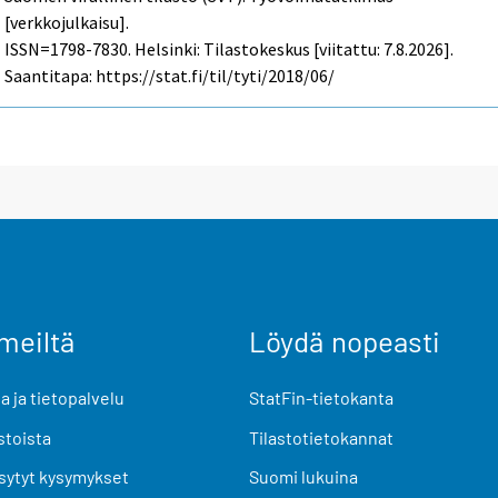
[verkkojulkaisu].
ISSN=1798-7830. Helsinki: Tilastokeskus [viitattu: 7.8.2026].
Saantitapa: https://stat.fi/til/tyti/2018/06/
meiltä
Löydä nopeasti
 ja tietopalvelu
StatFin-tietokanta
stoista
Tilastotietokannat
sytyt kysymykset
Suomi lukuina