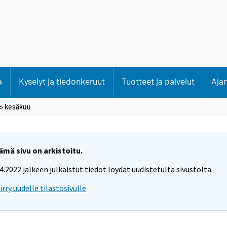
a
Kyselyt ja tiedonkeruut
Tuotteet ja palvelut
Aja
>
kesäkuu
ämä sivu on arkistoitu.
.4.2022 jälkeen julkaistut tiedot löydät uudistetulta sivustolta.
iirry uudelle tilastosivulle