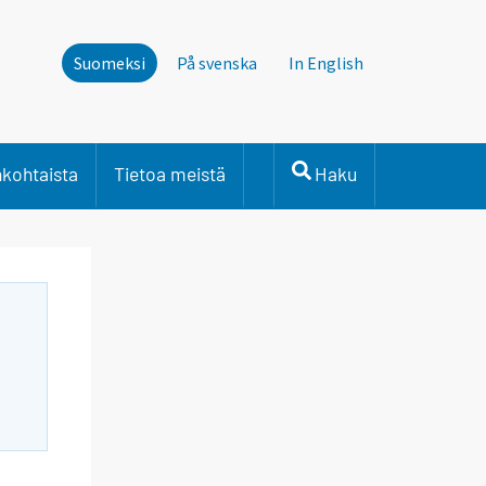
Suomeksi
På svenska
In English
nkohtaista
Tietoa meistä
Haku