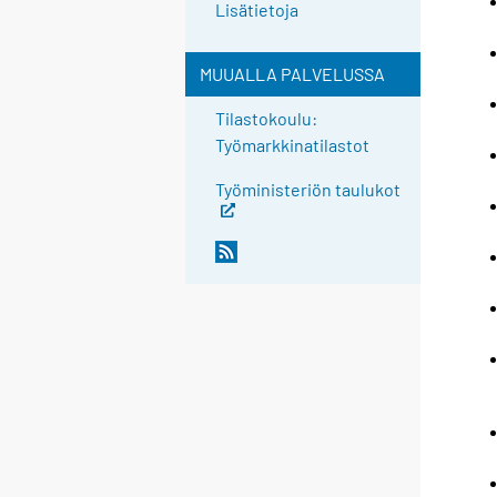
Lisätietoja
MUUALLA PALVELUSSA
Tilastokoulu:
Työmarkkinatilastot
Työministeriön taulukot