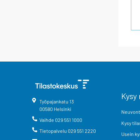
Kysy 
Työpajankatu
13
00580
Helsinki
Neuvonta
Vaihde
029 551 1000
Kysy tila
Tietopalvelu
029 551 2220
Usein ky