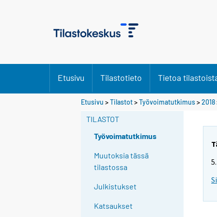
Etusivu
Tilastotieto
Tietoa tilastoist
S
Etusivu
>
Tilastot
>
Työvoimatutkimus
>
2018
i
TILASTOT
i
r
Työvoimatutkimus
r
T
y
Muutoksia tässä
5
t
tilastossa
t
S
Julkistukset
o
i
Katsaukset
s