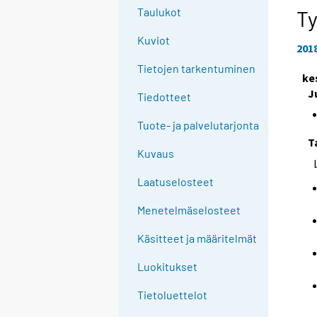
e
Taulukot
T
e
Kuviot
n
201
p
Tietojen tarkentuminen
ke
a
J
l
Tiedotteet
v
Tuote- ja palvelutarjonta
e
T
l
Kuvaus
u
u
Laatuselosteet
n
Menetelmäselosteet
.
Käsitteet ja määritelmät
Luokitukset
Tietoluettelot