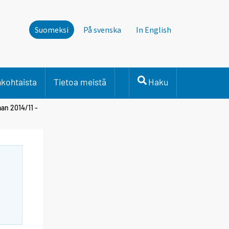
Suomeksi
På svenska
In English
nkohtaista
Tietoa meistä
Haku
aan 2014/11 -