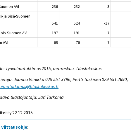
-Suomen AVI
236
232
-3
si- ja Sisä-Suomen
541
524
-17
jois-Suomen AVI
197
191
-7
n AVI
69
76
7
e: Työvoimatutkimus 2015, marraskuu. Tilastokeskus
tietoja: Joanna Viinikka 029 551 3796, Pertti Taskinen 029 551 2690,
oimatutkimus@tilastokeskus.fi
aava tilastojohtaja: Jari Tarkoma
itetty 22.12.2015
Viittausohje
: