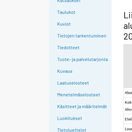
Katsaukset
n
g
Taulukot
Li
t
al
Kuviot
o
a
20
Tietojen tarkentuminen
n
o
Tiedotteet
t
Tuote- ja palvelutarjonta
h
e
Kuvaus
r
s
Laatuselosteet
e
Alue
Menetelmäselosteet
r
Kok
v
Käsitteet ja määritelmät
Ahv
i
c
Luokitukset
Ete
e
Lou
Tietoluettelot
.