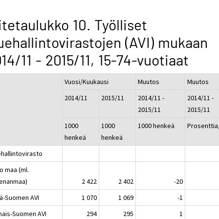
itetaulukko 10. Työlliset
uehallintovirastojen (AVI) mukaan
14/11 - 2015/11, 15-74-vuotiaat
Vuosi/Kuukausi
Muutos
Muutos
2014/11
2015/11
2014/11 -
2014/11 -
2015/11
2015/11
1000
1000
1000 henkeä
Prosenttia
henkeä
henkeä
hallintovirasto
o maa (ml.
enanmaa)
2 422
2 402
-20
lä-Suomen AVI
1 070
1 069
-1
nais-Suomen AVI
294
295
1