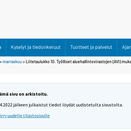
a
Kyselyt ja tiedonkeruut
Tuotteet ja palvelut
Aja
>
marraskuu
> Liitetaulukko 10. Työlliset aluehallintovirastojen (AVI) muk
ämä sivu on arkistoitu.
.4.2022 jälkeen julkaistut tiedot löydät uudistetulta sivustolta.
iirry uudelle tilastosivulle