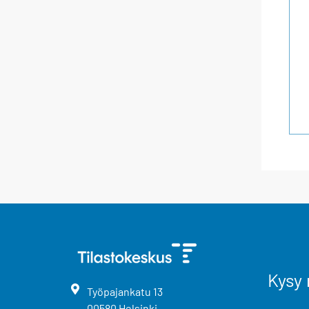
Kysy 
Työpajankatu
13
00580
Helsinki