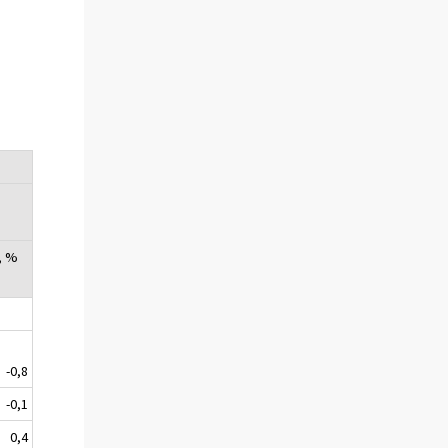
, %
-0,8
-0,1
0,4