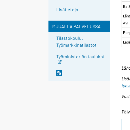
Itä
Lisätietoja
Län
AVI
MUUALLA PALVELUSSA
Poh
Tilastokoulu:
Lapi
Työmarkkinatilastot
Työministeriön taulukot
Lähd
Lisä
tyov
Vast
Päiv