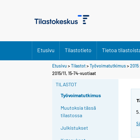
Etusivu
Tilastotieto
Tietoa tilastoist
Etusivu
>
Tilastot
>
Työvoimatutkimus
>
2015
Y
2015/11, 15-74-vuotiaat
o
TILASTOT
u
a
Työvoimatutkimus
r
T
e
Muutoksia tässä
5
m
tilastossa
o
S
Julkistukset
v
i