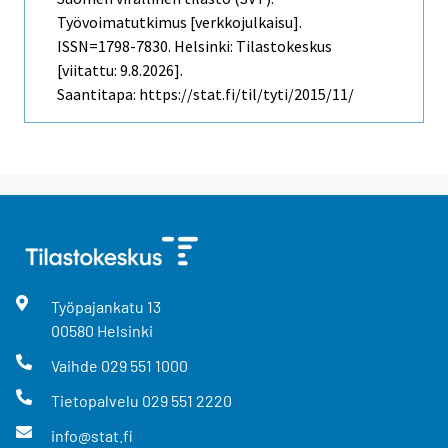
Työvoimatutkimus [verkkojulkaisu].
ISSN=1798-7830. Helsinki: Tilastokeskus
[viitattu: 9.8.2026].
Saantitapa: https://stat.fi/til/tyti/2015/11/
Työpajankatu
13
00580
Helsinki
Vaihde
029 551 1000
Tietopalvelu
029 551 2220
info@stat.fi