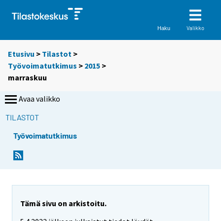
Valikko
Haku
Etusivu
>
Tilastot
>
Työvoimatutkimus
>
2015
>
marraskuu
Avaa valikko
TILASTOT
Työvoimatutkimus
Tämä sivu on arkistoitu.