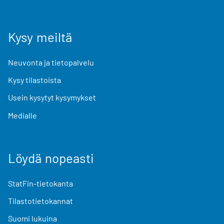
Kysy meiltä
Neuvonta ja tietopalvelu
Kysy tilastoista
Usein kysytyt kysymykset
Medialle
Löydä nopeasti
StatFin-tietokanta
Tilastotietokannat
Suomi lukuina