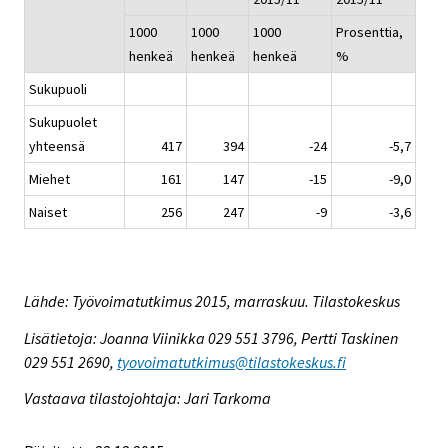
1000
1000
1000
Prosenttia,
henkeä
henkeä
henkeä
%
Sukupuoli
Sukupuolet
yhteensä
417
394
-24
-5,7
Miehet
161
147
-15
-9,0
Naiset
256
247
-9
-3,6
Lähde: Työvoimatutkimus 2015, marraskuu. Tilastokeskus
Lisätietoja: Joanna Viinikka 029 551 3796, Pertti Taskinen
029 551 2690,
tyovoimatutkimus@tilastokeskus.fi
Vastaava tilastojohtaja: Jari Tarkoma