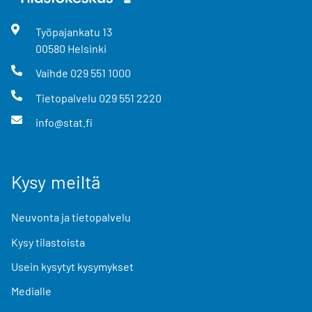
Työpajankatu
13
00580
Helsinki
Vaihde
029 551 1000
Tietopalvelu
029 551 2220
info@stat.fi
Kysy meiltä
Neuvonta ja tietopalvelu
Kysy tilastoista
Usein kysytyt kysymykset
Medialle