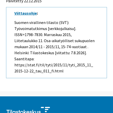
Päivitetty 22.12.2015
Viittausohje
:
Suomen virallinen tilasto (SVT):
Työvoimatutkimus [verkkojulkaisu].
ISSN=1798-7830.
Marraskuu
2015,
Liitetaulukko 11. Osa-aikatyölliset sukupuolen
mukaan 2014/11 - 2015/11, 15-74-vuotiaat .
Helsinki: Tilastokeskus [viitattu: 7.8.2026].
Saantitapa:
https://stat.fi/til/tyti/2015/11/tyti_2015_11_
2015-12-22_tau_011_fi.html