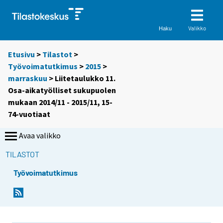
Valikko
Haku
Etusivu
>
Tilastot
>
Työvoimatutkimus
>
2015
>
marraskuu
> Liitetaulukko 11.
Osa-aikatyölliset sukupuolen
mukaan 2014/11 - 2015/11, 15-
74-vuotiaat
Avaa valikko
TILASTOT
Työvoimatutkimus