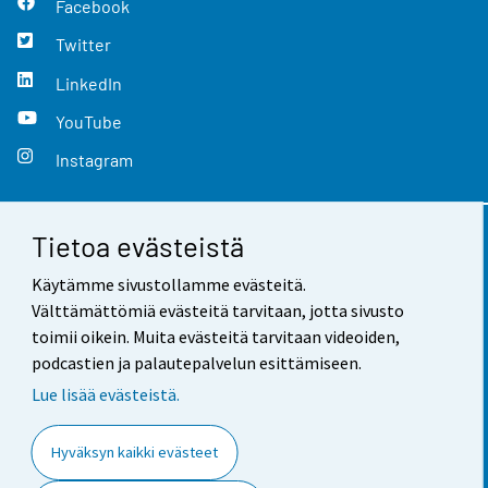
Facebook
Twitter
LinkedIn
YouTube
Instagram
Tietoa evästeistä
Yhteystiedot
Käytämme sivustollamme evästeitä.
Palaute
Välttämättömiä evästeitä tarvitaan, jotta sivusto
toimii oikein. Muita evästeitä tarvitaan videoiden,
Käyttöehdot
podcastien ja palautepalvelun esittämiseen.
Tietosuoja
Lue lisää evästeistä.
Saavutettavuus
Hyväksyn kaikki evästeet
Tietoa sivustosta