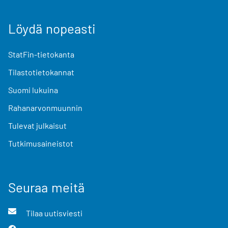
Löydä nopeasti
StatFin-tietokanta
Tilastotietokannat
Suomi lukuina
Rahanarvonmuunnin
Tulevat julkaisut
Tutkimusaineistot
Seuraa meitä
Tilaa uutisviesti