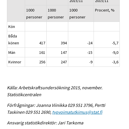
2015/11
2015/11
1000
1000
1000
Procent, %
personer
personer
personer
Kön
Båda
könen
417
394
-24
-5,7
Män
161
147
-15
-9,0
Kvinnor
256
247
-9
-3,6
Källa: Arbetskraftsundersökning 2015, november.
Statistikcentralen
Förfrågningar: Joanna Viinikka 029 551 3796, Pertti
Taskinen 029 551 2690,
tyovoimatutkimus@stat.fi
Ansvarig statistikdirektör: Jari Tarkoma