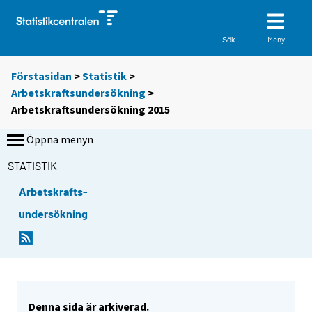
Meny
Sök
Förstasidan
>
Statistik
>
Arbetskraftsundersökning
>
Arbetskraftsundersökning 2015
Öppna menyn
STATISTIK
Arbetskrafts-
undersökning
Denna sida är arkiverad.