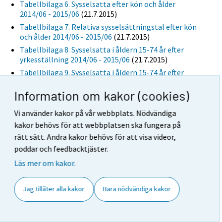
Tabellbilaga 6. Sysselsatta efter kön och ålder
2014/06 - 2015/06
(21.7.2015)
Tabellbilaga 7. Relativa sysselsättningstal efter kön
och ålder 2014/06 - 2015/06
(21.7.2015)
Tabellbilaga 8. Sysselsatta i åldern 15-74 år efter
yrkesställning 2014/06 - 2015/06
(21.7.2015)
Tabellbilaga 9. Sysselsatta i åldern 15-74 år efter
arbetsgivarsektor 2014/06 - 2015/06
(21.7.2015)
Information om kakor (cookies)
Tabellbilaga 10. Sysselsatta i åldern 15-74 år efter
Regionförvaltningsverken (RFV) 2014/06 - 2015/06
Vi använder kakor på vår webbplats. Nödvändiga
(21.7.2015)
kakor behövs för att webbplatsen ska fungera på
Tabellbilaga 11. Deltidssysselsatta i åldern 15-74 år
rätt sätt. Andra kakor behövs för att visa videor,
efter kön 2014/06 - 2015/06
(21.7.2015)
poddar och feedbacktjäster.
Tabellbilaga 12. Andelen deltidssysselsatta av alla
sysselsatta i åldern 15-74 år efter kön 2014/06 -
Läs mer om kakor.
2015/06, %
(21.7.2015)
Tabellbilaga 13. Löntagare i åldern 15-74 år efter typ
Jag tillåter alla kakor
Bara nödvändiga kakor
av anställningsförhållande 2014/06 - 2015/06
(21.7.2015)
Tabellbilaga 14. Löntagare i åldern 15-74 år efter typ