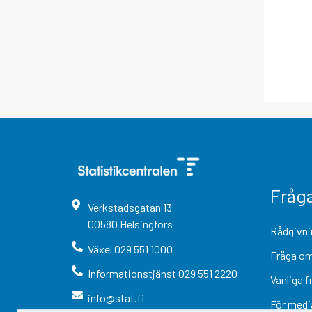
Fråg
Verkstadsgatan
13
00580
Helsingfors
Rådgivni
Växel
029 551 1000
Fråga om
Informationstjänst
029 551 2220
Vanliga f
info@stat.fi
För medi