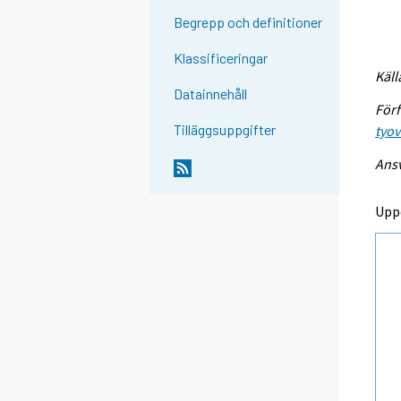
Begrepp och definitioner
Klassificeringar
Käll
Datainnehåll
Förf
Tilläggsuppgifter
tyo
Ansv
Upp