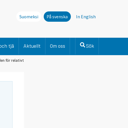
Suomeksi
På svenska
In English
och tjä
Aktuellt
Om oss
Sök
en för relativt