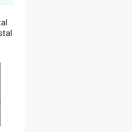
tal
stal