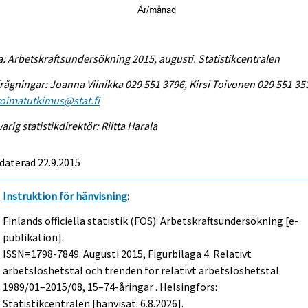
a: Arbetskraftsundersökning 2015, augusti. Statistikcentralen
rågningar: Joanna Viinikka 029 551 3796, Kirsi Toivonen 029 551 35
voimatutkimus@stat.fi
arig statistikdirektör: Riitta Harala
daterad 22.9.2015
Instruktion för hänvisning
:
Finlands officiella statistik (FOS): Arbetskraftsundersökning [e-
publikation].
ISSN=1798-7849.
Augusti
2015, Figurbilaga 4. Relativt
arbetslöshetstal och trenden för relativt arbetslöshetstal
1989/01–2015/08, 15–74-åringar . Helsingfors:
Statistikcentralen [hänvisat: 6.8.2026].