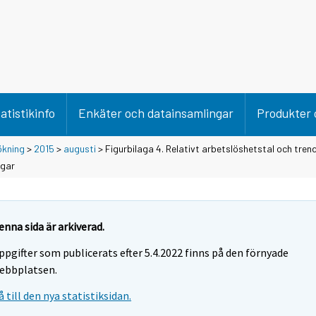
atistikinfo
Enkäter och datainsamlingar
Produkter 
ökning
>
2015
>
augusti
> Figurbilaga 4. Relativt arbetslöshetstal och trend
ngar
enna sida är arkiverad.
ppgifter som publicerats efter 5.4.2022 finns på den förnyade
ebbplatsen.
å till den nya statistiksidan.