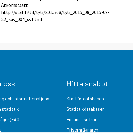
Åtkomstsätt:
http://stat.fi/til/tyti/2015/08/tyti_2015_08_2015-09-
22_kuv_004_sv.html
a oss
Hitta snabbt
ng och informationstjänst
StatFin-databasen
 statistik
Statistikdatabaser
rågor (FAQ)
Finland i siffror
a
Prisomräknaren