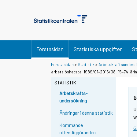
Förstasidan
Statistiska uppgifter
St
Förstasidan
>
Statistik
>
Arbetskraftsunders
arbetslöshetstal 1989/01–2015/08, 15–74-åri
STATISTIK
Arbetskrafts-
D
undersökning
U
Ändringar i denna statistik
w
Kommande
G
offentliggöranden