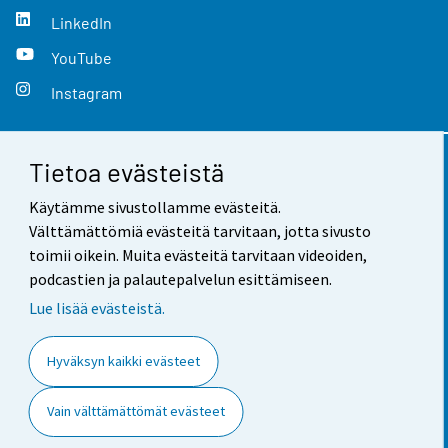
LinkedIn
YouTube
Instagram
Tietoa evästeistä
Yhteystiedot
Käytämme sivustollamme evästeitä.
Palaute
Välttämättömiä evästeitä tarvitaan, jotta sivusto
toimii oikein. Muita evästeitä tarvitaan videoiden,
Käyttöehdot
podcastien ja palautepalvelun esittämiseen.
Tietosuoja
Lue lisää evästeistä.
Saavutettavuus
Hyväksyn kaikki evästeet
Tietoa sivustosta
Vain välttämättömät evästeet
Evästeasetukset