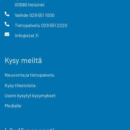
00580
Helsinki
Vaihde
029 551 1000
Tietopalvelu
029 551 2220
info@stat.fi
Kysy meiltä
Neuvonta ja tietopalvelu
Kysy tilastoista
Usein kysytyt kysymykset
Medialle