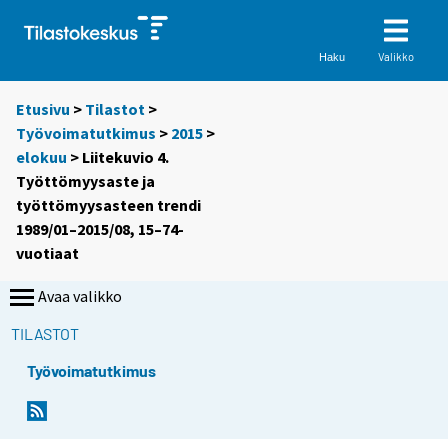
Valikko
Haku
Etusivu
>
Tilastot
>
Työvoimatutkimus
>
2015
>
elokuu
> Liitekuvio 4.
Työttömyysaste ja
työttömyysasteen trendi
1989/01–2015/08, 15–74-
vuotiaat
Avaa valikko
TILASTOT
Työvoimatutkimus