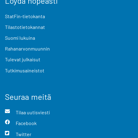
Löydä nopeasti
StatFin-tietokanta
Tilastotietokannat
Suomi lukuina
Rahanarvonmuunnin
Tulevat julkaisut
Tutkimusaineistot
Seuraa meitä
Tilaa uutisviesti
Facebook
Twitter