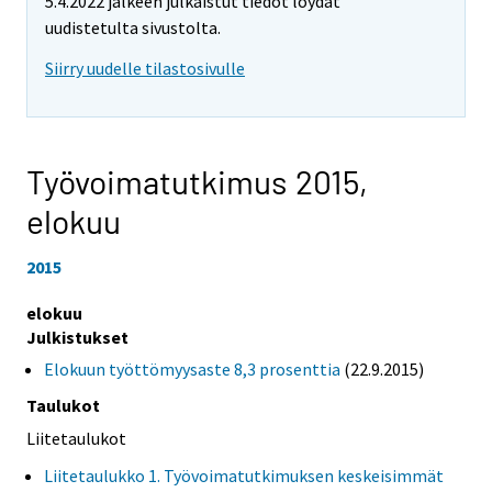
5.4.2022 jälkeen julkaistut tiedot löydät
uudistetulta sivustolta.
Siirry uudelle tilastosivulle
Työvoimatutkimus 2015,
elokuu
2015
elokuu
Julkistukset
Elokuun työttömyysaste 8,3 prosenttia
(22.9.2015)
Taulukot
Liitetaulukot
Liitetaulukko 1. Työvoimatutkimuksen keskeisimmät