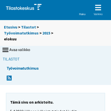
Valikko
Haku
Etusivu
>
Tilastot
>
Työvoimatutkimus
>
2015
>
elokuu
Avaa valikko
TILASTOT
Työvoimatutkimus
Tämä sivu on arkistoitu.