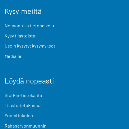
Kysy meiltä
Neuvonta ja tietopalvelu
Kysy tilastoista
Usein kysytyt kysymykset
Medialle
Löydä nopeasti
StatFin-tietokanta
Tilastotietokannat
Suomi lukuina
Rahanarvonmuunnin