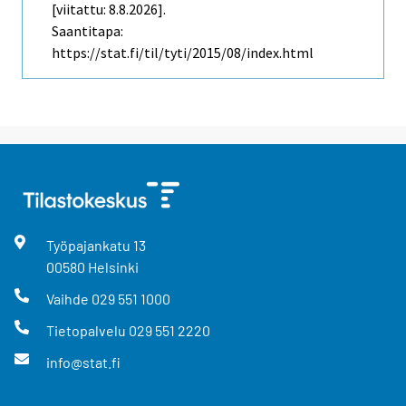
[viitattu: 8.8.2026].
Saantitapa:
https://stat.fi/til/tyti/2015/08/index.html
Työpajankatu
13
00580
Helsinki
Vaihde
029 551 1000
Tietopalvelu
029 551 2220
info@stat.fi