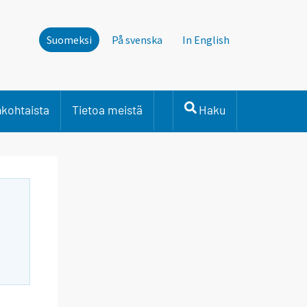
Suomeksi
På svenska
In English
nkohtaista
Tietoa meistä
Haku