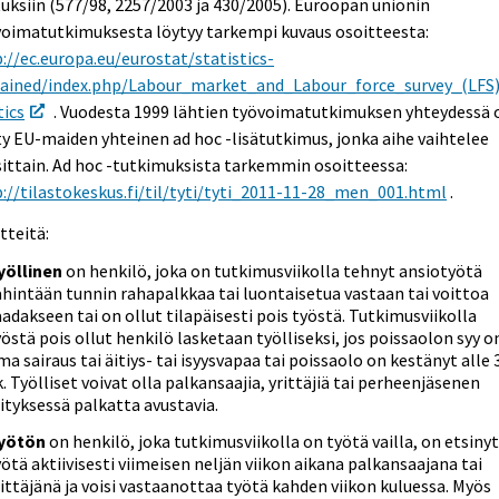
uksiin (577/98, 2257/2003 ja 430/2005). Euroopan unionin
voimatutkimuksesta löytyy tarkempi kuvaus osoitteesta:
://ec.europa.eu/eurostat/statistics-
lained/index.php/Labour_market_and_Labour_force_survey_(LFS
tics
. Vuodesta 1999 lähtien työvoimatutkimuksen yhteydessä 
y EU-maiden yhteinen ad hoc -lisätutkimus, jonka aihe vaihtelee
ittain. Ad hoc -tutkimuksista tarkemmin osoitteessa:
://tilastokeskus.fi/til/tyti/tyti_2011-11-28_men_001.html
.
tteitä:
yöllinen
on henkilö, joka on tutkimusviikolla tehnyt ansiotyötä
ähintään tunnin rahapalkkaa tai luontaisetua vastaan tai voittoa
aadakseen tai on ollut tilapäisesti pois työstä. Tutkimusviikolla
yöstä pois ollut henkilö lasketaan työlliseksi, jos poissaolon syy o
ma sairaus tai äitiys- tai isyysvapaa tai poissaolo on kestänyt alle 
k. Työlliset voivat olla palkansaajia, yrittäjiä tai perheenjäsenen
rityksessä palkatta avustavia.
yötön
on henkilö, joka tutkimusviikolla on työtä vailla, on etsiny
yötä aktiivisesti viimeisen neljän viikon aikana palkansaajana tai
rittäjänä ja voisi vastaanottaa työtä kahden viikon kuluessa. Myös