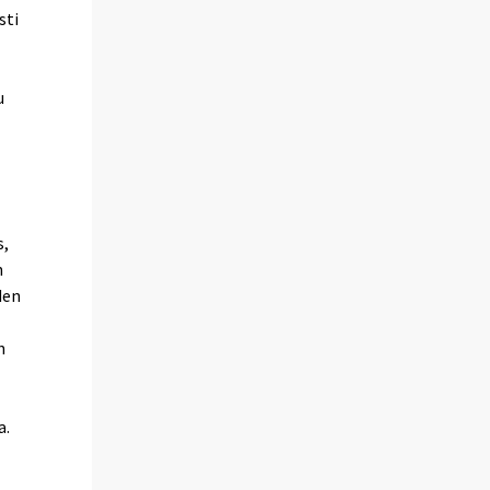
sti
u
s,
n
den
n
a.