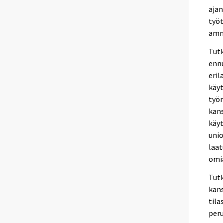
ajan
työt
amma
Tut
ennu
eril
käyt
työn
kans
käyt
unio
laat
omia
Tutk
kans
tila
per