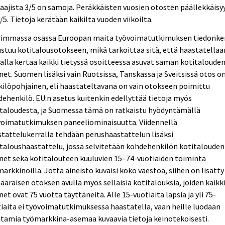
aajista 3/5 on samoja. Peräkkäisten vuosien otosten päällekkäisy
/5. Tietoja kerätään kaikilta vuoden viikoilta.
rimmassa osassa Euroopan maita työvoimatutkimuksen tiedonke
stuu kotitalousotokseen, mikä tarkoittaa sitä, että haastatellaa
lla kertaa kaikki tietyssä osoitteessa asuvat saman kotitaloude
net. Suomen lisäksi vain Ruotsissa, Tanskassa ja Sveitsissä otos o
ilöpohjainen, eli haastateltavana on vain otokseen poimittu
ehenkilö. EU:n asetus kuitenkin edellyttää tietoja myös
italoudesta, ja Suomessa tämä on ratkaistu hyödyntämällä
voimatutkimuksen paneeliominaisuutta. Viidennellä
tattelukerralla tehdään perushaastattelun lisäksi
taloushaastattelu, jossa selvitetään kohdehenkilön kotitalouden
net sekä kotitalouteen kuuluvien 15–74-vuotiaiden toiminta
arkkinoilla. Jotta aineisto kuvaisi koko väestöä, siihen on lisätty
ääräisen otoksen avulla myös sellaisia kotitalouksia, joiden kaikk
net ovat 75 vuotta täyttäneitä. Alle 15-vuotiaita lapsia ja yli 75-
iaita ei työvoimatutkimuksessa haastatella, vaan heille luodaan
tamia työmarkkina-asemaa kuvaavia tietoja keinotekoisesti.