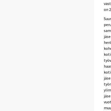
vast
on 2
Suu
peru
sama
jäse
henk
kohd
kot
työ
haas
koti
jäse
työm
ylim
jäse
vuot
muu