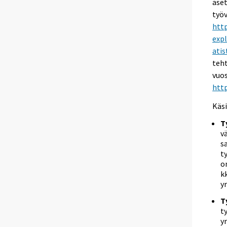
aset
työ
http
exp
atis
teht
vuos
http
Käsi
T
v
s
t
o
k
y
T
t
y