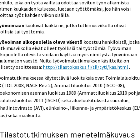
enkilö, joka on työtä vailla ja odottaa sovitun työn alkamista
olmen kuukauden kuluessa, luetaan työttömäksi, jos hän voisi
loittaa työt kahden viikon sisällä.
yövoimaan
kuuluvat kaikki ne, jotka tutkimusviikolla olivat
yöllisiä tai työttömiä.
yövoiman ulkopuolella oleva väestö
koostuu henkilöistä, jotka
utkimusviikolla eivät olleet työllisiä tai työttömiä. Työvoiman
lkopuolella olevista voidaan käyttää myös nimitystä työvoimaan
uulumaton väestö. Muita työvoimatutkimuksen käsitteitä on
elitetty osoitteessa:
http://tilastokeskus.fi/til/tyti/kas.html
.
oimatutkimuksessa käytettäviä luokituksia ovat Toimialaluokitu
 (TOL 2008, NACE Rev. 2), Ammattiluokitus 2010 (ISCO-08),
ioekonomisen aseman luokitus 1989 (Ammattiluokitus 2010 pohja
oulutusluokitus 2011 (ISCED) sekä alueluokituksista suuralue,
hallintovirasto (AVI), elinkeino-, liikenne- ja ympäristökeskus (EL
kus) sekä maakunta.
 Tilastotutkimuksen menetelmäkuvaus