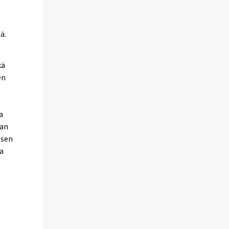
ä.
kä
en
a
pan
 sen
ta