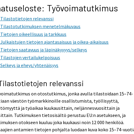
atuseloste: Työvoimatutkimus
. Tilastotietojen relevanssi
. Tilastotutkimuksen menetelmäkuvaus
. Tietojen oikeellisuus ja tarkkuus
. Julkaistujen tietojen ajantasaisuus ja oikea-aikaisuus
. Tietojen saatavuus ja läpinäkyvyys/selkeys
. Tilastojen vertailukelpoisuus
. Selkeys ja eheys/yhtenäisyys
 Tilastotietojen relevanssi
oimatutkimus on otostutkimus, jonka avulla tilastoidaan 15–74-
iaan väestön työmarkkinoille osallistumista, työllisyyttä,
tömyyttä ja työaikaa kuukausittain, neljännesvuosittain ja
ittain. Tutkimuksen tietosisältö perustuu EU:n asetukseen, ja
imuksen otokseen kuuluu joka kuukausi noin 12 000 henkilöä.
aajien antamien tietojen pohjalta luodaan kuva koko 15–74-vuot