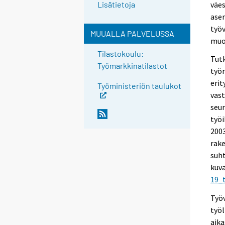
väes
Lisätietoja
asem
työv
MUUALLA PALVELUSSA
muo
Tilastokoulu:
Tutk
Työmarkkinatilastot
työ
erit
Työministeriön taulukot
vast
seu
työi
2003
rak
suh
kuva
19_
Työ
työl
aika