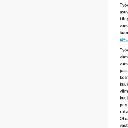
Työ
asuv
tila
väes
Suo
id=
Työ
väes
väe
joss
kolm
kuu
viim
kuul
per
rota
Otos
vast