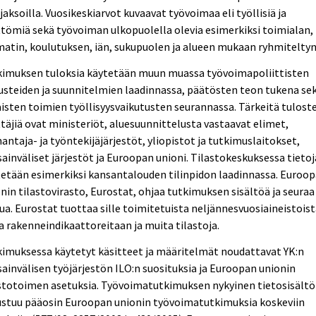
jaksoilla. Vuosikeskiarvot kuvaavat työvoimaa eli työllisiä ja
tömiä sekä työvoiman ulkopuolella olevia esimerkiksi toimialan,
tin, koulutuksen, iän, sukupuolen ja alueen mukaan ryhmiteltyn
kimuksen tuloksia käytetään muun muassa työvoimapoliittisten
steiden ja suunnitelmien laadinnassa, päätösten teon tukena se
aisten toimien työllisyysvaikutusten seurannassa. Tärkeitä tulost
täjiä ovat ministeriöt, aluesuunnittelusta vastaavat elimet,
antaja- ja työntekijäjärjestöt, yliopistot ja tutkimuslaitokset,
ainväliset järjestöt ja Euroopan unioni. Tilastokeskuksessa tietoj
etään esimerkiksi kansantalouden tilinpidon laadinnassa. Euroo
nin tilastovirasto, Eurostat, ohjaa tutkimuksen sisältöä ja seuraa
ua. Eurostat tuottaa sille toimitetuista neljännesvuosiaineistois
 rakenneindikaattoreitaan ja muita tilastoja.
imuksessa käytetyt käsitteet ja määritelmät noudattavat YK:n
ainvälisen työjärjestön ILO:n suosituksia ja Euroopan unionin
stotoimen asetuksia. Työvoimatutkimuksen nykyinen tietosisältö
ustuu pääosin Euroopan unionin työvoimatutkimuksia koskeviin