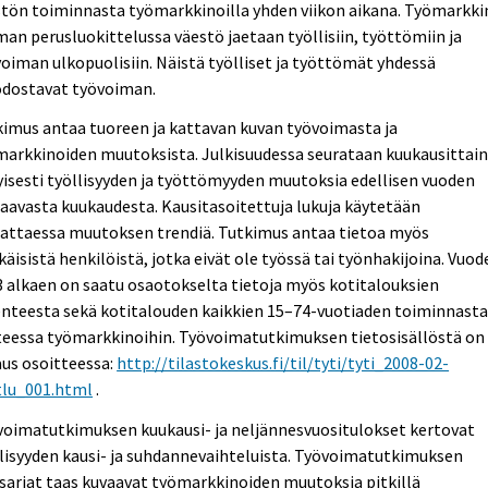
tön toiminnasta työmarkkinoilla yhden viikon aikana. Työmarkki
an perusluokittelussa väestö jaetaan työllisiin, työttömiin ja
oiman ulkopuolisiin. Näistä työlliset ja työttömät yhdessä
dostavat työvoiman.
imus antaa tuoreen ja kattavan kuvan työvoimasta ja
markkinoiden muutoksista. Julkisuudessa seurataan kuukausittai
yisesti työllisyyden ja työttömyyden muutoksia edellisen vuoden
aavasta kuukaudesta. Kausitasoitettuja lukuja käytetään
rattaessa muutoksen trendiä. Tutkimus antaa tietoa myös
käisistä henkilöistä, jotka eivät ole työssä tai työnhakijoina. Vuod
 alkaen on saatu osaotokselta tietoja myös kotitalouksien
enteesta sekä kotitalouden kaikkien 15–74-vuotiaden toiminnast
teessa työmarkkinoihin. Työvoimatutkimuksen tietosisällöstä on
us osoitteessa:
http://tilastokeskus.fi/til/tyti/tyti_2008-02-
tlu_001.html
.
voimatutkimuksen kuukausi- ja neljännesvuositulokset kertovat
lisyyden kausi- ja suhdannevaihteluista. Työvoimatutkimuksen
sarjat taas kuvaavat työmarkkinoiden muutoksia pitkillä