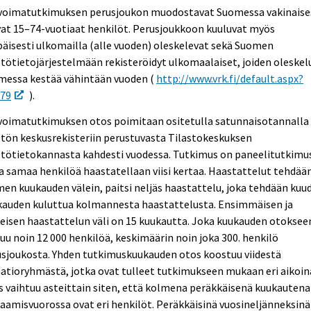
voimatutkimuksen perusjoukon muodostavat Suomessa vakinaise
at 15–74-vuotiaat henkilöt. Perusjoukkoon kuuluvat myös
päisesti ulkomailla (alle vuoden) oleskelevat sekä Suomen
tötietojärjestelmään rekisteröidyt ulkomaalaiset, joiden oleskel
messa kestää vähintään vuoden (
http://www.vrk.fi/default.aspx?
179
).
voimatutkimuksen otos poimitaan ositetulla satunnaisotannalla
tön keskusrekisteriin perustuvasta Tilastokeskuksen
stötietokannasta kahdesti vuodessa. Tutkimus on paneelitutkimu
a samaa henkilöä haastatellaan viisi kertaa. Haastattelut tehdää
en kuukauden välein, paitsi neljäs haastattelu, joka tehdään kuu
kauden kuluttua kolmannesta haastattelusta. Ensimmäisen ja
eisen haastattelun väli on 15 kuukautta. Joka kuukauden otoksee
uu noin 12 000 henkilöä, keskimäärin noin joka 300. henkilö
usjoukosta. Yhden tutkimuskuukauden otos koostuu viidestä
atioryhmästä, jotka ovat tulleet tutkimukseen mukaan eri aikoin
 vaihtuu asteittain siten, että kolmena peräkkäisenä kuukautena
aamisvuorossa ovat eri henkilöt. Peräkkäisinä vuosineljänneksinä