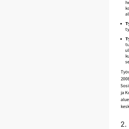
h
k
a
T
t
T
t
u
k
s
Työv
2008
Sos
ja K
alue
kes
2.