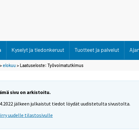
a
Kyselyt ja tiedonkeruut
Tuotteet ja palvelut
Aja
>
elokuu
> Laatuseloste: Työvoimatutkimus
ämä sivu on arkistoitu.
.4.2022 jälkeen julkaistut tiedot löydät uudistetulta sivustolta.
iirry uudelle tilastosivulle