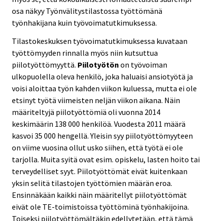
osa näkyy Työnvälitystilastossa työttömänä
työnhakijana kuin työvoimatutkimuksessa.
Tilastokeskuksen työvoimatutkimuksessa kuvataan
työttömyyden rinnalla myös niin kutsuttua
piilotyöttömyyttä.
Piilotyötön
on työvoiman
ulkopuolella oleva henkilö, joka haluaisi ansiotyötä ja
voisi aloittaa työn kahden viikon kuluessa, mutta ei ole
etsinyt työtä viimeisten neljän viikon aikana. Näin
määriteltyjä piilotyöttömiä oli vuonna 2014
keskimäärin 138 000 henkilöä. Vuodesta 2011 määrä
kasvoi 35 000 hengellä. Yleisin syy piilotyöttömyyteen
on viime vuosina ollut usko siihen, että työtä ei ole
tarjolla. Muita syitä ovat esim. opiskelu, lasten hoito tai
terveydelliset syyt. Piilotyöttömät eivät kuitenkaan
yksin selitä tilastojen työttömien määrän eroa.
Ensinnäkään kaikki näin määritellyt piilotyöttömät
eivät ole TE-toimistoissa työttöminä työnhakijoina.
Toiseksi piilotyöttömältäkin edellytetään, että tämä