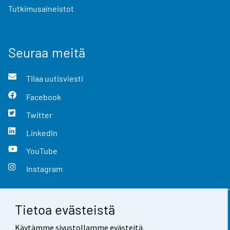
Tutkimusaineistot
Seuraa meitä
Tilaa uutisviesti
Facebook
Twitter
LinkedIn
YouTube
Instagram
Tietoa evästeistä
Yhteystiedot
Käytämme sivustollamme evästeitä.