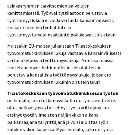
asiakasryhmien tarvitsemien palvelujen
kehittämisessä. Työnvälitystilastoon perustuvia
työttömyyslukuja ei voida vertailla kansainvälisesti,
koska eri maiden työhallinto ja
työttömyysturvalainsäädäntö poikkeavat toisistaan.
Muissakin EU-maissa julkaistaan Tilastokeskuksen
työvoimatutkimuksen lukuja vastaavia kansainvälisesti
vertailukelpoisia työttömyyslukuja. Monissa maissa
tuotetaan myös hallinnollisiin tietolähteisiin
perustuvia kansallisia työttömyyslukuja, joissa ero
työvoimatutkimuksen lukuihin on usein suuri.
Tilastokeskuksen työvoimatutkimuksessa työtön
on henkilö, joka tutkimusviikolla on työtä vailla eli ei
ollut palkkatyössä tai tehnyt työtä yrittäjänä, on
etsinyt työtä viimeisten neljän viikon aikana
palkansaajana tai yrittäjänä ja voisi aloittaa työn
kahden viikon kuluessa. Myös henkilö, joka on työtä