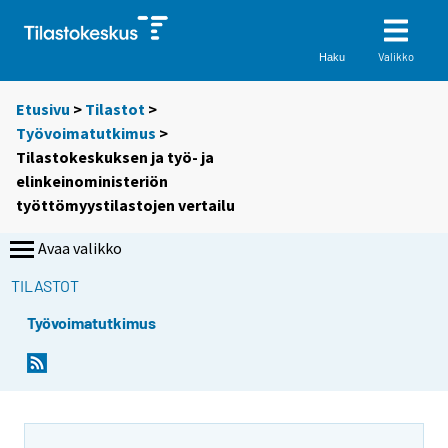
Valikko
Haku
Etusivu
>
Tilastot
>
Työvoimatutkimus
>
Tilastokeskuksen ja työ- ja
elinkeinoministeriön
työttömyystilastojen vertailu
Avaa valikko
TILASTOT
Työvoimatutkimus
S
i
i
r