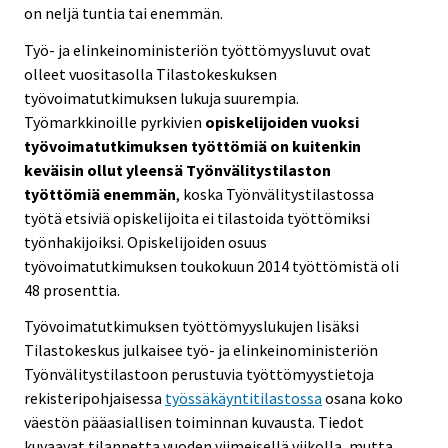
on neljä tuntia tai enemmän.
Työ- ja elinkeinoministeriön työttömyysluvut ovat
olleet vuositasolla Tilastokeskuksen
työvoimatutkimuksen lukuja suurempia.
Työmarkkinoille pyrkivien
opiskelijoiden vuoksi
työvoimatutkimuksen työttömiä on kuitenkin
keväisin ollut yleensä Työnvälitystilaston
työttömiä enemmän
, koska Työnvälitystilastossa
työtä etsiviä opiskelijoita ei tilastoida työttömiksi
työnhakijoiksi. Opiskelijoiden osuus
työvoimatutkimuksen toukokuun 2014 työttömistä oli
48 prosenttia.
Työvoimatutkimuksen työttömyyslukujen lisäksi
Tilastokeskus julkaisee työ- ja elinkeinoministeriön
Työnvälitystilastoon perustuvia työttömyystietoja
rekisteripohjaisessa
työssäkäyntitilastossa
osana koko
väestön pääasiallisen toiminnan kuvausta. Tiedot
kuvaavat tilannetta vuoden viimeisellä viikolla, mutta