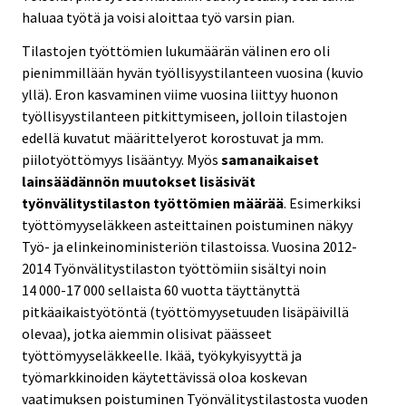
haluaa työtä ja voisi aloittaa työ varsin pian.
Tilastojen työttömien lukumäärän välinen ero oli
pienimmillään hyvän työllisyystilanteen vuosina (kuvio
yllä). Eron kasvaminen viime vuosina liittyy huonon
työllisyystilanteen pitkittymiseen, jolloin tilastojen
edellä kuvatut määrittelyerot korostuvat ja mm.
piilotyöttömyys lisääntyy. Myös
samanaikaiset
lainsäädännön muutokset lisäsivät
työnvälitystilaston työttömien määrää
. Esimerkiksi
työttömyyseläkkeen asteittainen poistuminen näkyy
Työ- ja elinkeinoministeriön tilastoissa. Vuosina 2012-
2014 Työnvälitystilaston työttömiin sisältyi noin
14 000-17 000 sellaista 60 vuotta täyttänyttä
pitkäaikaistyötöntä (työttömyysetuuden lisäpäivillä
olevaa), jotka aiemmin olisivat päässeet
työttömyyseläkkeelle. Ikää, työkykyisyyttä ja
työmarkkinoiden käytettävissä oloa koskevan
vaatimuksen poistuminen Työnvälitystilastosta vuoden