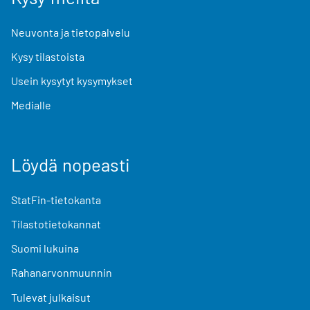
Neuvonta ja tietopalvelu
Kysy tilastoista
Usein kysytyt kysymykset
Medialle
Löydä nopeasti
StatFin-tietokanta
Tilastotietokannat
Suomi lukuina
Rahanarvonmuunnin
Tulevat julkaisut