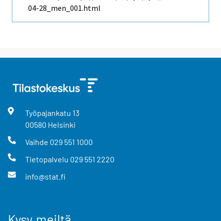
04-28_men_001.html
Työpajankatu
13
00580
Helsinki
Vaihde
029 551 1000
Tietopalvelu
029 551 2220
info@stat.fi
Kysy meiltä