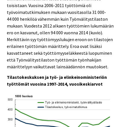
.
toisistaan. Vuosina 2006-2011 työttömiä oli
työvoimatutkimuksen mukaan vuositasolla 31 000-
44 000 henkilöä vähemmän kuin Työnvälitystilaston
mukaan. Vuodesta 2012 alkaen työttömien lukumäärän
ero on kasvanut, ollen 94 000 vuonna 2014 (kuvio).
Merkittävin syy työttömyyslukujen eroon on tilastojen
erilainen työttömän määrittely. Eroa ovat lisäksi
kasvattaneet sekä työttömyyseläkkeestä luopuminen
että Työnvälitystilaston työttömän työnhakijan
määrittelyyn vaikuttavat lainsäädännön muutokset.
Tilastokeskuksen ja työ- ja elinkeinoministeriön
työttömät vuosina 1997-2014, vuosikeskiarvot