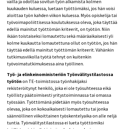
vailla ja odottaa sovitun työn alkamista kolmen
kuukauden kuluessa, luetaan työttömäksi, jos hän voisi
aloittaa työn kahden viikon kuluessa. Myös opiskelija tai
työvoimapoliittisessa koulutuksessa oleva, joka täyttää
edellä mainitut työttömän kriteerit, on työtön. Niin
ikään toistaiseksi lomautettu sekä määräaikaisesti yli
kolme kuukautta lomautettuna ollut on työtön, jos hän
täyttää edellä mainitut työttömän kriteerit. Vähänkin
tutkimusviikolla työtä tehnyt on kuitenkin
työvoimatutkimuksessa aina työllinen.
Työ- ja elinkeinoministeriön Työnvälitystilastossa
työtön
on TE-toimistossa työnhakijaksi
rekisteröitynyt henkilö, joka ei ole työsuhteessa eikä
työllisty päätoimisesti yritystoiminnassa tai omassa
työssään. Työttömänä pidetään myös työsuhteessa
olevaa, joka on kokoaikaisesti lomautettu tai jonka
säännöllinen viikoittainen työskentelyaika on alle neljä
tuntia. Työnvälitystilastossa ei lueta työttömiksi