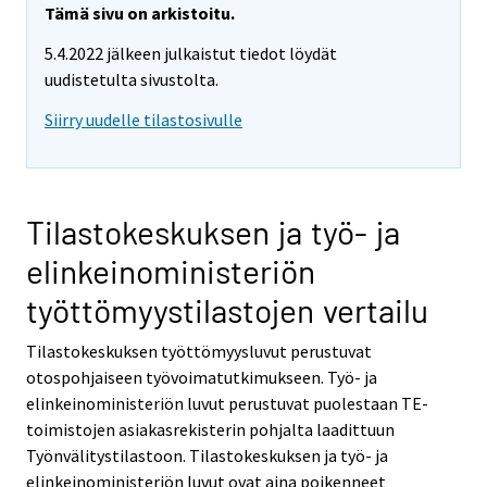
r
Tämä sivu on arkistoitu.
y
5.4.2022 jälkeen julkaistut tiedot löydät
t
uudistetulta sivustolta.
t
o
Siirry uudelle tilastosivulle
i
s
e
e
Tilastokeskuksen ja työ- ja
n
elinkeinoministeriön
p
a
työttömyystilastojen vertailu
l
v
Tilastokeskuksen työttömyysluvut perustuvat
e
otospohjaiseen työvoimatutkimukseen. Työ- ja
l
elinkeinoministeriön luvut perustuvat puolestaan TE-
u
toimistojen asiakasrekisterin pohjalta laadittuun
u
Työnvälitystilastoon. Tilastokeskuksen ja työ- ja
n
elinkeinoministeriön luvut ovat aina poikenneet