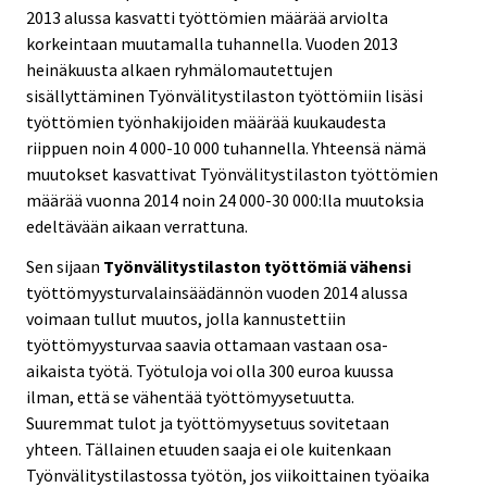
2013 alussa kasvatti työttömien määrää arviolta
korkeintaan muutamalla tuhannella. Vuoden 2013
heinäkuusta alkaen ryhmälomautettujen
sisällyttäminen Työnvälitystilaston työttömiin lisäsi
työttömien työnhakijoiden määrää kuukaudesta
riippuen noin 4 000-10 000 tuhannella. Yhteensä nämä
muutokset kasvattivat Työnvälitystilaston työttömien
määrää vuonna 2014 noin 24 000-30 000:lla muutoksia
edeltävään aikaan verrattuna.
Sen sijaan
Työnvälitystilaston työttömiä vähensi
työttömyysturvalainsäädännön vuoden 2014 alussa
voimaan tullut muutos, jolla kannustettiin
työttömyysturvaa saavia ottamaan vastaan osa-
aikaista työtä. Työtuloja voi olla 300 euroa kuussa
ilman, että se vähentää työttömyysetuutta.
Suuremmat tulot ja työttömyysetuus sovitetaan
yhteen. Tällainen etuuden saaja ei ole kuitenkaan
Työnvälitystilastossa työtön, jos viikoittainen työaika