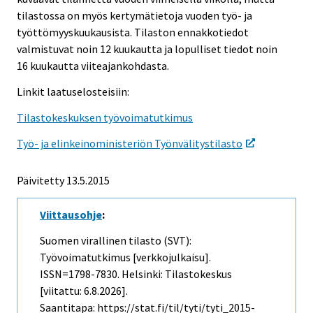
tilastossa on myös kertymätietoja vuoden työ- ja
työttömyyskuukausista. Tilaston ennakkotiedot
valmistuvat noin 12 kuukautta ja lopulliset tiedot noin
16 kuukautta viiteajankohdasta.
Linkit laatuselosteisiin:
Tilastokeskuksen työvoimatutkimus
Työ- ja elinkeinoministeriön Työnvälitystilasto
Päivitetty 13.5.2015
Viittausohje
:
Suomen virallinen tilasto (SVT):
Työvoimatutkimus [verkkojulkaisu].
ISSN=1798-7830. Helsinki: Tilastokeskus
[viitattu: 6.8.2026].
Saantitapa: https://stat.fi/til/tyti/tyti_2015-