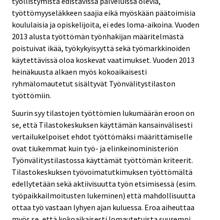
työllistymistä edistävissä palveluissa olevia,
työttömyyseläkkeen saajia eikä myöskään päätoimisia
koululaisia ja opiskelijoita, ei edes loma-aikoina. Vuoden
2013 alusta työttömän työnhakijan määritelmästä
poistuivat ikää, työkykyisyyttä sekä työmarkkinoiden
käytettävissä oloa koskevat vaatimukset. Vuoden 2013
heinäkuusta alkaen myös kokoaikaisesti
ryhmälomautetut sisältyvät Työnvälitystilaston
työttömiin.
Suurin syy tilastojen työttömien lukumäärän eroon on
se, että Tilastokeskuksen käyttämän kansainvälisesti
vertailukelpoiset ehdot työttömäksi määrittämiselle
ovat tiukemmat kuin työ- ja elinkeinoministeriön
Työnvälitystilastossa käyttämät työttömän kriteerit.
Tilastokeskuksen työvoimatutkimuksen työttömältä
edellytetään sekä aktiivisuutta työn etsimisessä (esim.
työpaikkailmoitusten lukeminen) että mahdollisuutta
ottaa työ vastaan lyhyen ajan kuluessa. Eroa aiheuttaa
myös se, että kokoaikaisesti lomautetuista suurempi