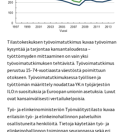
Tilastokeskuksen työvoimatutkimus kuvaa työvoiman
kysyntää ja tarjontaa kansantaloudessa –
työttömyyden mittaaminen on vain yksi
työvoimatutkimuksen tehtävistä. Työvoimatutkimus
perustuu 15-74-vuotiaasta väestöstä poimittuun
otokseen. Työvoimatutkimuksessa työllisen ja
työttömän määrittely noudattaa YK:n työjärjestön
ILO:n suosituksia ja Euroopan unionin asetuksia. Luvut
ovat kansainvälisesti vertailukelpoisia.
Työ- ja elinkeinoministeriön Työnvälitystilasto kuvaa
erilaisiin työ- ja elinkeinohallinnon palveluihin
osallistuneita henkilöitä. Tietoja käytetään työ- ja
elinkeinohallinnon toiminnan seurannassa sekä eri