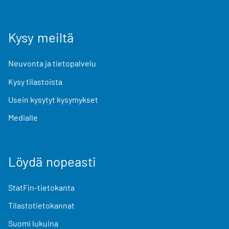
Kysy meiltä
Neuvonta ja tietopalvelu
Kysy tilastoista
Usein kysytyt kysymykset
Medialle
Löydä nopeasti
StatFin-tietokanta
Tilastotietokannat
Suomi lukuina