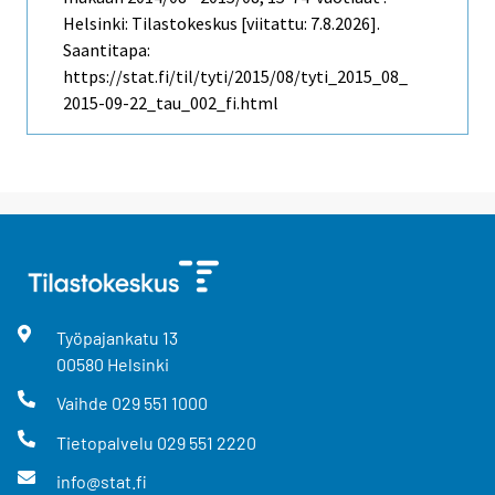
Helsinki: Tilastokeskus [viitattu: 7.8.2026].
Saantitapa:
https://stat.fi/til/tyti/2015/08/tyti_2015_08_
2015-09-22_tau_002_fi.html
Työpajankatu
13
00580
Helsinki
Vaihde
029 551 1000
Tietopalvelu
029 551 2220
info@stat.fi