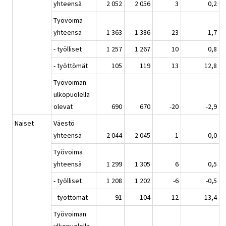
yhteensä
2 052
2 056
3
0,2
Työvoima
yhteensä
1 363
1 386
23
1,7
- työlliset
1 257
1 267
10
0,8
- työttömät
105
119
13
12,8
Työvoiman
ulkopuolella
olevat
690
670
-20
-2,9
Naiset
Väestö
yhteensä
2 044
2 045
1
0,0
Työvoima
yhteensä
1 299
1 305
6
0,5
- työlliset
1 208
1 202
-6
-0,5
- työttömät
91
104
12
13,4
Työvoiman
ulkopuolella