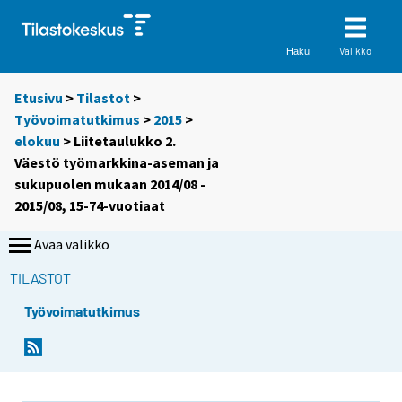
Valikko
Haku
Etusivu
>
Tilastot
>
Työvoimatutkimus
>
2015
>
elokuu
> Liitetaulukko 2.
Väestö työmarkkina-aseman ja
sukupuolen mukaan 2014/08 -
2015/08, 15-74-vuotiaat
Avaa valikko
TILASTOT
Työvoimatutkimus