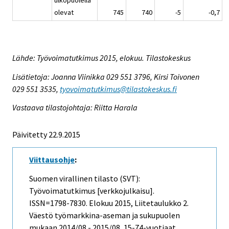
olevat
745
740
-5
-0,7
Lähde: Työvoimatutkimus 2015, elokuu. Tilastokeskus
Lisätietoja: Joanna Viinikka 029 551 3796, Kirsi Toivonen
029 551 3535,
tyovoimatutkimus@tilastokeskus.fi
Vastaava tilastojohtaja: Riitta Harala
Päivitetty 22.9.2015
Viittausohje
:
Suomen virallinen tilasto (SVT):
Työvoimatutkimus [verkkojulkaisu].
ISSN=1798-7830.
Elokuu
2015, Liitetaulukko 2.
Väestö työmarkkina-aseman ja sukupuolen
mukaan 2014/08 - 2015/08, 15-74-vuotiaat .