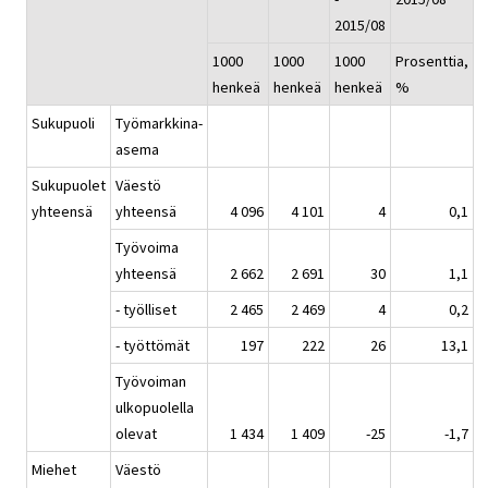
2015/08
1000
1000
1000
Prosenttia,
henkeä
henkeä
henkeä
%
Sukupuoli
Työmarkkina-
asema
Sukupuolet
Väestö
yhteensä
yhteensä
4 096
4 101
4
0,1
Työvoima
yhteensä
2 662
2 691
30
1,1
- työlliset
2 465
2 469
4
0,2
- työttömät
197
222
26
13,1
Työvoiman
ulkopuolella
olevat
1 434
1 409
-25
-1,7
Miehet
Väestö