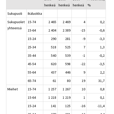
henkeä
henkeä
henkeä
%
Sukupuoli
Ikäluokka
Sukupuolet
15-74
2 465
2 469
4
0,2
yhteensä
15-64
2 404
2 389
-15
-0,6
15-24
290
281
-9
-3,3
25-34
518
525
7
1,3
35-44
540
539
-1
-0,2
45-54
620
598
-22
-3,5
55-64
437
446
9
2,2
65-74
61
80
19
31,7
Miehet
15-74
1 257
1 267
10
0,8
15-64
1 218
1 219
1
0,1
15-24
141
125
-16
-11,4