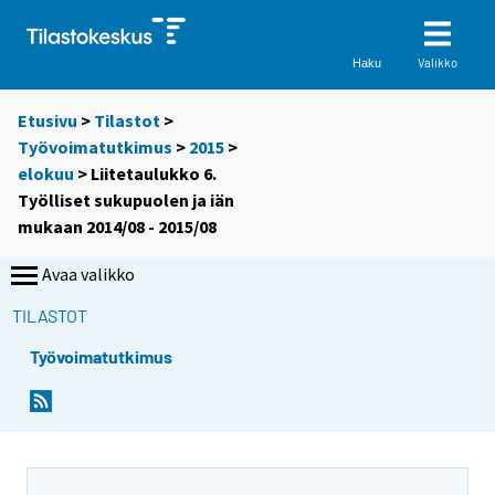
Valikko
Haku
Etusivu
>
Tilastot
>
Työvoimatutkimus
>
2015
>
elokuu
> Liitetaulukko 6.
Työlliset sukupuolen ja iän
mukaan 2014/08 - 2015/08
Avaa valikko
TILASTOT
Työvoimatutkimus