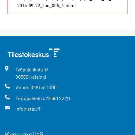
2015-09-22_tau_006_fi.html
Työpajankatu
13
00580
Helsinki
Vaihde
029 551 1000
Tietopalvelu
029 551 2220
info@stat.fi
Kysy meiltä