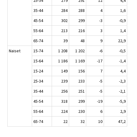
25-34
279
291
12
4,4
35-44
284
288
4
1,6
45-54
302
299
-3
-0,9
55-64
213
216
3
1,4
65-74
39
48
9
22,9
Naiset
15-74
1 208
1 202
-6
-0,5
15-64
1 186
1 169
-17
-1,4
15-24
149
156
7
4,4
25-34
239
233
-5
-2,3
35-44
256
251
-5
-2,1
45-54
318
299
-19
-5,9
55-64
224
230
6
2,9
65-74
22
32
10
47,2