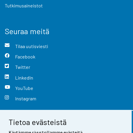
Tutkimusaineistot
Seuraa meitä
Tilaa uutisviesti
Facebook
Twitter
LinkedIn
YouTube
Instagram
Tietoa evästeistä
Yhteystiedot
Käytämme sivustollamme evästeitä.