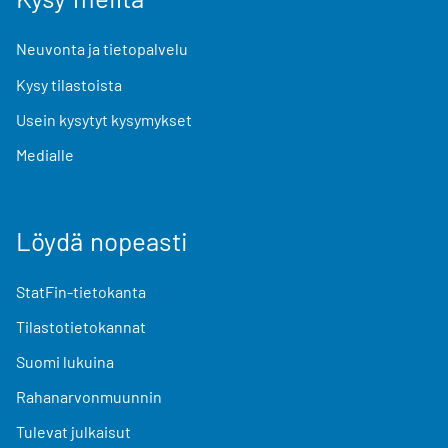
Neuvonta ja tietopalvelu
Kysy tilastoista
Usein kysytyt kysymykset
Medialle
Löydä nopeasti
StatFin-tietokanta
Tilastotietokannat
Suomi lukuina
Rahanarvonmuunnin
Tulevat julkaisut