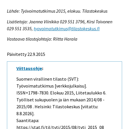
Lähde: Työvoimatutkimus 2015, elokuu. Tilastokeskus
Lisätietoja: Joanna Viinikka 029 551 3796, Kirsi Toivonen
029 551 3535,
tyovoimatutkimus@tilastokeskus.fi
Vastaava tilastojohtaja: Riitta Harala
Päivitetty 22.9.2015
Viittausohje
:
Suomen virallinen tilasto (SVT):
Työvoimatutkimus [verkkojulkaisu].
ISSN=1798-7830.
Elokuu
2015, Liitetaulukko 6.
Työlliset sukupuolen ja iän mukaan 2014/08 -
2015/08 . Helsinki: Tilastokeskus [viitattu:
8.8.2026].
Saantitapa:
https://stat.fi/til/tyti/2015/08/tyti_2015_08_