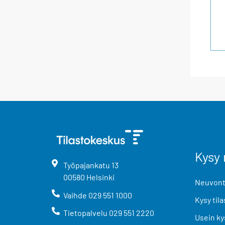
Kysy 
Työpajankatu
13
00580
Helsinki
Neuvonta
Vaihde
029 551 1000
Kysy tila
Tietopalvelu
029 551 2220
Usein ky