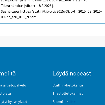
sukupuolen ja iän mukaan 2014/08 - 2015/08 . Helsinki:
Tilastokeskus [viitattu: 8.8.2026].
Saantitapa: https://stat.fi/til/tyti/2015/08/tyti_2015_08_2015-
09-22_tau_015_fi.html
meiltä
Löydä nopeasti
 ja tietopalvelu
StatFin-tietokanta
stoista
Tilastotietokannat
sytyt kysymykset
Suomi lukuina