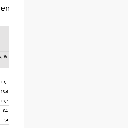
len
a, %
13,1
13,6
19,7
8,1
-7,4