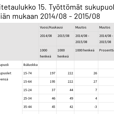
itetaulukko 15. Työttömät sukupuo
 iän mukaan 2014/08 - 2015/08
Vuosi/Kuukausi
Muutos
Muutos
2014/08
2015/08
2014/08 -
2014/08 -
2015/08
2015/08
1000
1000
1000 henkeä
Prosentti
henkeä
henkeä
upuoli
Ikäluokka
upuolet
15-74
197
222
26
eensä
15-64
195
222
27
15-24
37
44
7
25-34
46
49
4
35-44
45
42
-3