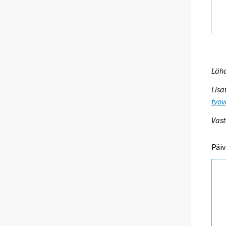
Lähd
Lisä
tyov
Vast
Päiv