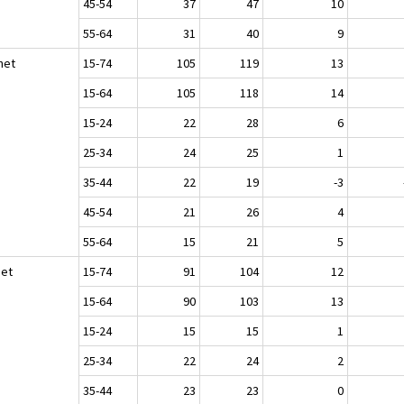
45-54
37
47
10
55-64
31
40
9
het
15-74
105
119
13
15-64
105
118
14
15-24
22
28
6
25-34
24
25
1
35-44
22
19
-3
45-54
21
26
4
55-64
15
21
5
set
15-74
91
104
12
15-64
90
103
13
15-24
15
15
1
25-34
22
24
2
35-44
23
23
0