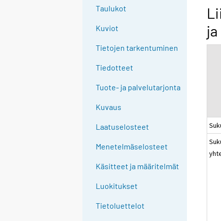
g
Taulukot
Li
t
ja
Kuviot
o
a
Tietojen tarkentuminen
n
o
Tiedotteet
t
Tuote- ja palvelutarjonta
h
e
Kuvaus
r
Suk
s
Laatuselosteet
e
Suk
Menetelmäselosteet
r
yht
v
Käsitteet ja määritelmät
i
c
Luokitukset
e
Tietoluettelot
.