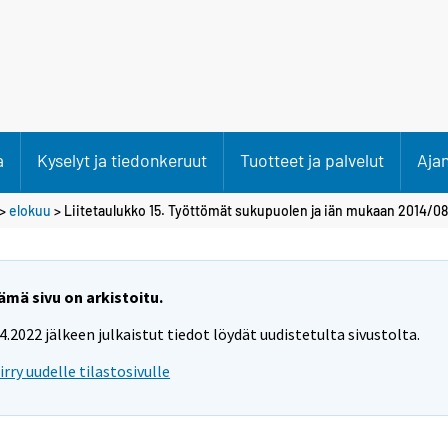
a
Kyselyt ja tiedonkeruut
Tuotteet ja palvelut
Aja
>
elokuu
> Liitetaulukko 15. Työttömät sukupuolen ja iän mukaan 2014/08
ämä sivu on arkistoitu.
.4.2022 jälkeen julkaistut tiedot löydät uudistetulta sivustolta.
iirry uudelle tilastosivulle