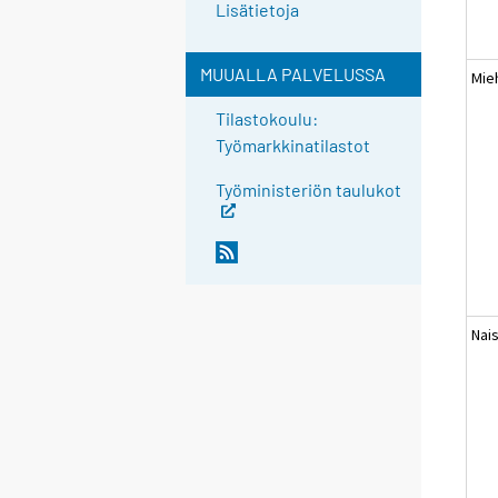
Lisätietoja
MUUALLA PALVELUSSA
Mie
Tilastokoulu:
Työmarkkinatilastot
Työministeriön taulukot
Nai