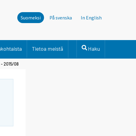
Suomeksi
På svenska
In English
nkohtaista
Tietoa meistä
Haku
 - 2015/08