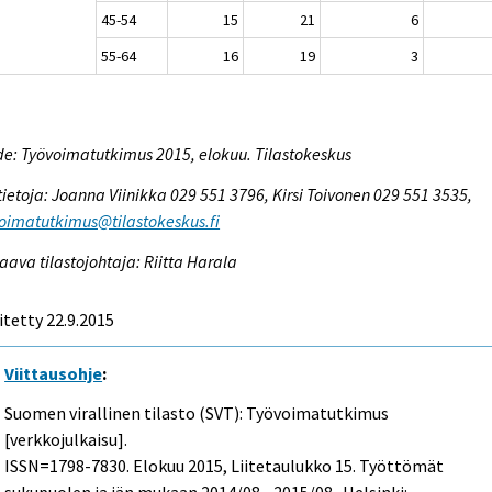
45-54
15
21
6
55-64
16
19
3
e: Työvoimatutkimus 2015, elokuu. Tilastokeskus
tietoja: Joanna Viinikka 029 551 3796, Kirsi Toivonen 029 551 3535,
oimatutkimus@tilastokeskus.fi
aava tilastojohtaja: Riitta Harala
itetty 22.9.2015
Viittausohje
:
Suomen virallinen tilasto (SVT): Työvoimatutkimus
[verkkojulkaisu].
ISSN=1798-7830.
Elokuu
2015, Liitetaulukko 15. Työttömät