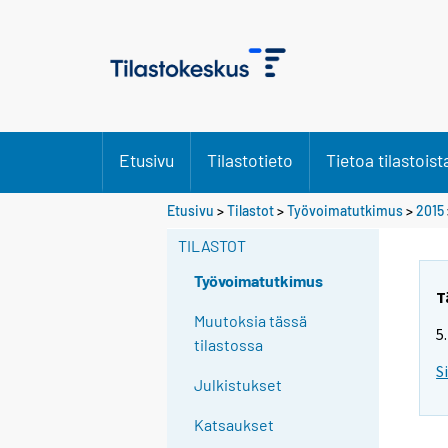
Etusivu
Tilastotieto
Tietoa tilastoist
Y
Etusivu
>
Tilastot
>
Työvoimatutkimus
>
2015
o
TILASTOT
u
a
Työvoimatutkimus
r
T
e
Muutoksia tässä
5
m
tilastossa
o
S
Julkistukset
v
i
Katsaukset
n