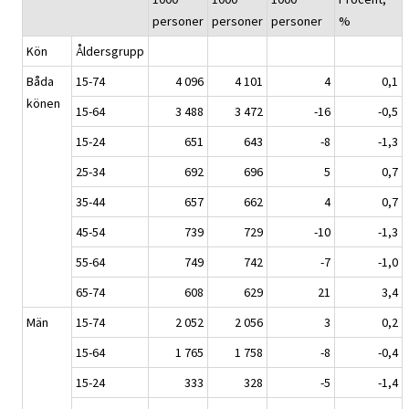
personer
personer
personer
%
Kön
Åldersgrupp
Båda
15-74
4 096
4 101
4
0,1
könen
15-64
3 488
3 472
-16
-0,5
15-24
651
643
-8
-1,3
25-34
692
696
5
0,7
35-44
657
662
4
0,7
45-54
739
729
-10
-1,3
55-64
749
742
-7
-1,0
65-74
608
629
21
3,4
Män
15-74
2 052
2 056
3
0,2
15-64
1 765
1 758
-8
-0,4
15-24
333
328
-5
-1,4