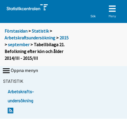
Meny
Sök
Förstasidan
>
Statistik
>
Arbetskraftsundersökning
>
2015
>
september
> Tabellbilaga 21.
Befolkning efter kön och ålder
2014/III - 2015/III
Öppna menyn
STATISTIK
Arbetskrafts-
undersökning