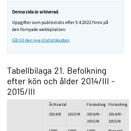
Denna sida är arkiverad.
Uppgifter som publicerats efter 5.4.2022 finns på
den förnyade webbplatsen.
Gå till den nya statistiksidan.
Tabellbilaga 21. Befolkning
efter kön och ålder 2014/III -
2015/III
År/Kvartal
Förändring
Förändring
2014/III
2015/III
2014/III -
2014/III -
2015/III
2015/III
1000
1000
1000
Procent,