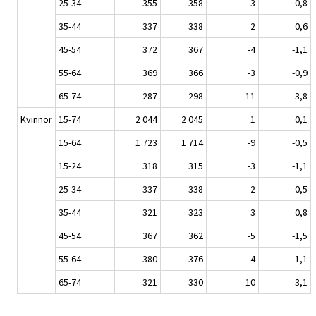
25-34
355
358
3
0,8
35-44
337
338
2
0,6
45-54
372
367
-4
-1,1
55-64
369
366
-3
-0,9
65-74
287
298
11
3,8
Kvinnor
15-74
2 044
2 045
1
0,1
15-64
1 723
1 714
-9
-0,5
15-24
318
315
-3
-1,1
25-34
337
338
2
0,5
35-44
321
323
3
0,8
45-54
367
362
-5
-1,5
55-64
380
376
-4
-1,1
65-74
321
330
10
3,1