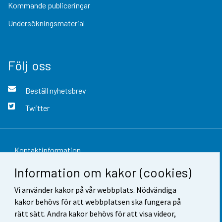
Kommande publiceringar
Undersökningsmaterial
Följ oss
Beställ nyhetsbrev
Twitter
Kontaktinformation
Information om kakor (cookies)
Respons
Vi använder kakor på vår webbplats. Nödvändiga
Användarvillkor
kakor behövs för att webbplatsen ska fungera på
Dataskydd
rätt sätt. Andra kakor behövs för att visa videor,