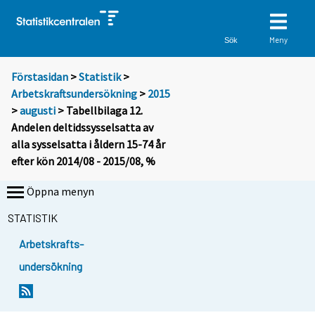
Meny
Sök
Förstasidan
>
Statistik
>
Arbetskraftsundersökning
>
2015
>
augusti
> Tabellbilaga 12.
Andelen deltidssysselsatta av
alla sysselsatta i åldern 15-74 år
efter kön 2014/08 - 2015/08, %
Öppna menyn
STATISTIK
Arbetskrafts-
undersökning