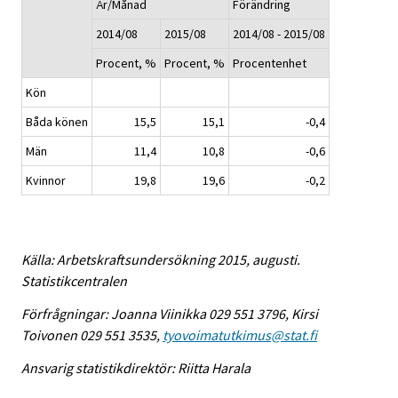
År/Månad
Förändring
2014/08
2015/08
2014/08 - 2015/08
Procent, %
Procent, %
Procentenhet
Kön
Båda könen
15,5
15,1
-0,4
Män
11,4
10,8
-0,6
Kvinnor
19,8
19,6
-0,2
Källa: Arbetskraftsundersökning 2015, augusti.
Statistikcentralen
Förfrågningar: Joanna Viinikka 029 551 3796, Kirsi
Toivonen 029 551 3535,
tyovoimatutkimus@stat.fi
Ansvarig statistikdirektör: Riitta Harala