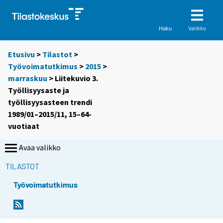
Valikko
Haku
Etusivu
>
Tilastot
>
Työvoimatutkimus
>
2015
>
marraskuu
> Liitekuvio 3.
Työllisyysaste ja
työllisyysasteen trendi
1989/01–2015/11, 15–64-
vuotiaat
Avaa valikko
TILASTOT
Työvoimatutkimus