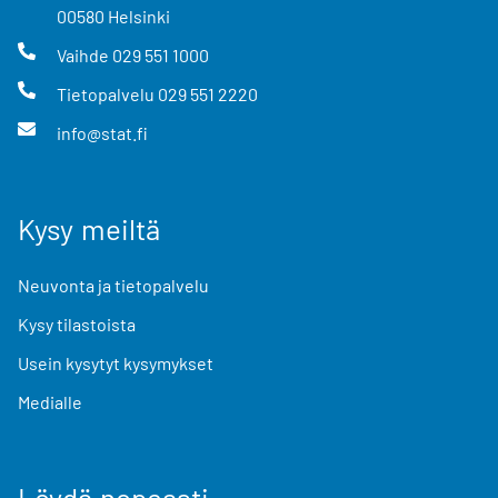
00580
Helsinki
Vaihde
029 551 1000
Tietopalvelu
029 551 2220
info@stat.fi
Kysy meiltä
Neuvonta ja tietopalvelu
Kysy tilastoista
Usein kysytyt kysymykset
Medialle
Löydä nopeasti