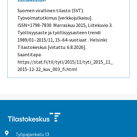
Suomen virallinen tilasto (SVT):
Työvoimatutkimus [verkkojulkaisu].
ISSN=1798-7830.
Marraskuu
2015, Liitekuvio 3.
Työllisyysaste ja työllisyysasteen trendi
1989/01–2015/11, 15–64-vuotiaat . Helsinki:
Tilastokeskus [viitattu: 6.8.2026].
Saantitapa:
https://stat.fi/til/tyti/2015/11/tyti_2015_11_
2015-12-22_kuv_003_fi.html
Työpajankatu
13