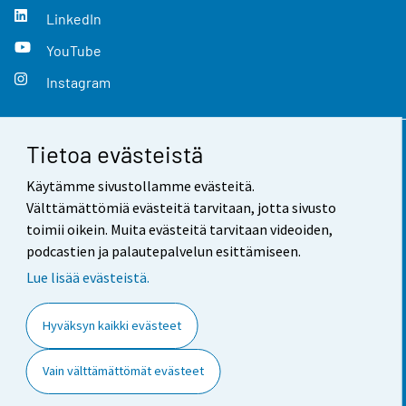
LinkedIn
YouTube
Instagram
Tietoa evästeistä
Yhteystiedot
Käytämme sivustollamme evästeitä.
Palaute
Välttämättömiä evästeitä tarvitaan, jotta sivusto
toimii oikein. Muita evästeitä tarvitaan videoiden,
Käyttöehdot
podcastien ja palautepalvelun esittämiseen.
Tietosuoja
Lue lisää evästeistä.
Saavutettavuus
Hyväksyn kaikki evästeet
Tietoa sivustosta
Vain välttämättömät evästeet
Evästeasetukset