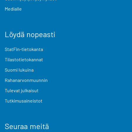
Medialle
Löydä nopeasti
StatFin-tietokanta
Tilastotietokannat
Suomi lukuina
Rahanarvonmuunnin
Tulevat julkaisut
Tutkimusaineistot
Seuraa meitä