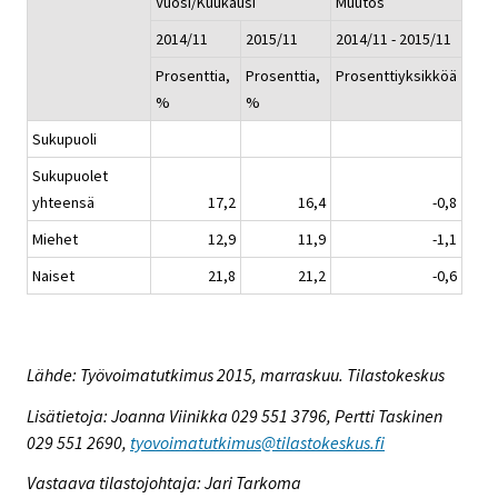
Vuosi/Kuukausi
Muutos
2014/11
2015/11
2014/11 - 2015/11
Prosenttia,
Prosenttia,
Prosenttiyksikköä
%
%
Sukupuoli
Sukupuolet
yhteensä
17,2
16,4
-0,8
Miehet
12,9
11,9
-1,1
Naiset
21,8
21,2
-0,6
Lähde: Työvoimatutkimus 2015, marraskuu. Tilastokeskus
Lisätietoja: Joanna Viinikka 029 551 3796, Pertti Taskinen
029 551 2690,
tyovoimatutkimus@tilastokeskus.fi
Vastaava tilastojohtaja: Jari Tarkoma