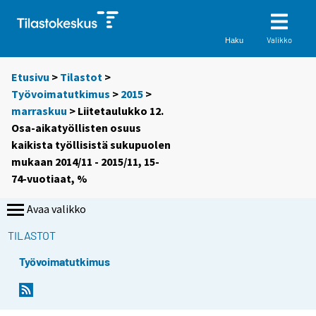
Valikko
Haku
Etusivu
>
Tilastot
>
Työvoimatutkimus
>
2015
>
marraskuu
> Liitetaulukko 12.
Osa-aikatyöllisten osuus
kaikista työllisistä sukupuolen
mukaan 2014/11 - 2015/11, 15-
74-vuotiaat, %
Avaa valikko
TILASTOT
Työvoimatutkimus