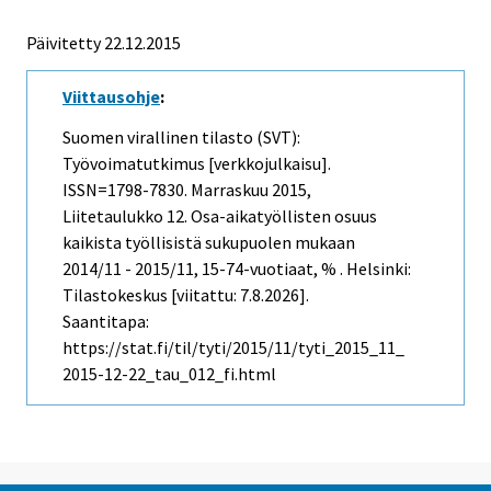
Päivitetty 22.12.2015
Viittausohje
:
Suomen virallinen tilasto (SVT):
Työvoimatutkimus [verkkojulkaisu].
ISSN=1798-7830.
Marraskuu
2015,
Liitetaulukko 12. Osa-aikatyöllisten osuus
kaikista työllisistä sukupuolen mukaan
2014/11 - 2015/11, 15-74-vuotiaat, % . Helsinki:
Tilastokeskus [viitattu: 7.8.2026].
Saantitapa:
https://stat.fi/til/tyti/2015/11/tyti_2015_11_
2015-12-22_tau_012_fi.html