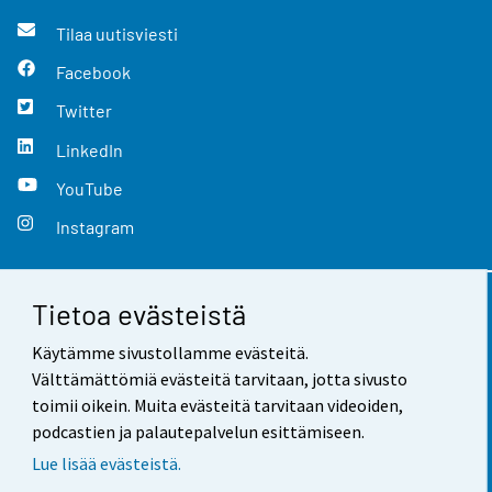
Tilaa uutisviesti
Facebook
Twitter
LinkedIn
YouTube
Instagram
Tietoa evästeistä
Yhteystiedot
Käytämme sivustollamme evästeitä.
Palaute
Välttämättömiä evästeitä tarvitaan, jotta sivusto
toimii oikein. Muita evästeitä tarvitaan videoiden,
Käyttöehdot
podcastien ja palautepalvelun esittämiseen.
Tietosuoja
Lue lisää evästeistä.