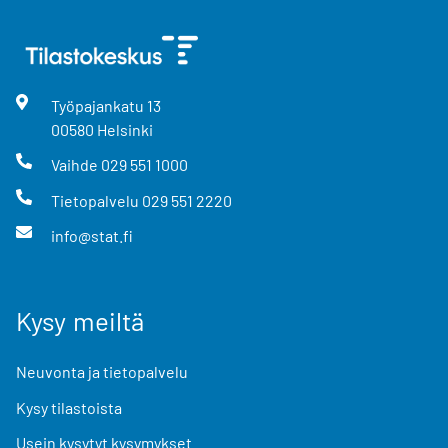
Työpajankatu
13
00580
Helsinki
Vaihde
029 551 1000
Tietopalvelu
029 551 2220
info@stat.fi
Kysy meiltä
Neuvonta ja tietopalvelu
Kysy tilastoista
Usein kysytyt kysymykset