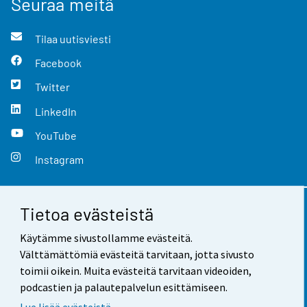
Seuraa meitä
Tilaa uutisviesti
Facebook
Twitter
LinkedIn
YouTube
Instagram
Tietoa evästeistä
Yhteystiedot
Käytämme sivustollamme evästeitä.
Palaute
Välttämättömiä evästeitä tarvitaan, jotta sivusto
toimii oikein. Muita evästeitä tarvitaan videoiden,
Käyttöehdot
podcastien ja palautepalvelun esittämiseen.
Tietosuoja