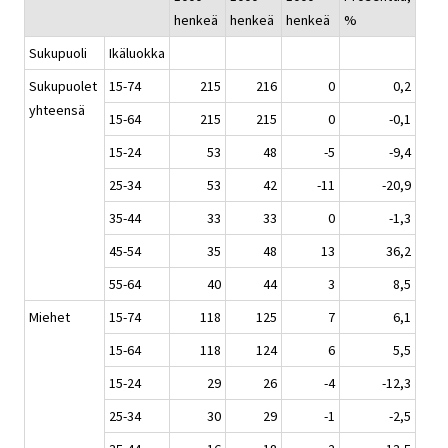
henkeä
henkeä
henkeä
%
Sukupuoli
Ikäluokka
Sukupuolet
15-74
215
216
0
0,2
yhteensä
15-64
215
215
0
-0,1
15-24
53
48
-5
-9,4
25-34
53
42
-11
-20,9
35-44
33
33
0
-1,3
45-54
35
48
13
36,2
55-64
40
44
3
8,5
Miehet
15-74
118
125
7
6,1
15-64
118
124
6
5,5
15-24
29
26
-4
-12,3
25-34
30
29
-1
-2,5