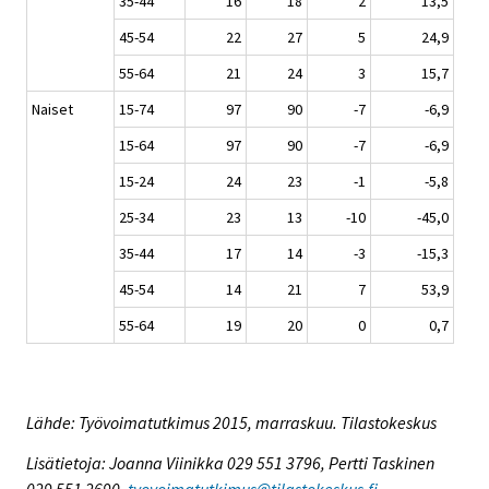
35-44
16
18
2
13,5
45-54
22
27
5
24,9
55-64
21
24
3
15,7
Naiset
15-74
97
90
-7
-6,9
15-64
97
90
-7
-6,9
15-24
24
23
-1
-5,8
25-34
23
13
-10
-45,0
35-44
17
14
-3
-15,3
45-54
14
21
7
53,9
55-64
19
20
0
0,7
Lähde: Työvoimatutkimus 2015, marraskuu. Tilastokeskus
Lisätietoja: Joanna Viinikka 029 551 3796, Pertti Taskinen
029 551 2690,
tyovoimatutkimus@tilastokeskus.fi