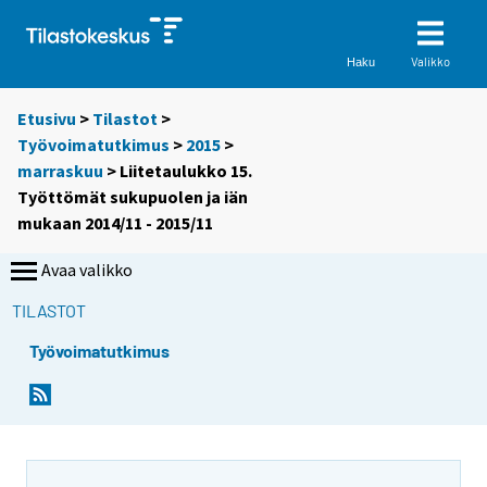
Valikko
Haku
Etusivu
>
Tilastot
>
Työvoimatutkimus
>
2015
>
marraskuu
> Liitetaulukko 15.
Työttömät sukupuolen ja iän
mukaan 2014/11 - 2015/11
Avaa valikko
TILASTOT
Työvoimatutkimus