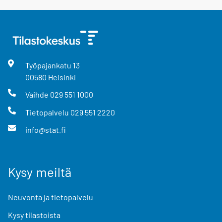
Työpajankatu
13
00580
Helsinki
Vaihde
029 551 1000
Tietopalvelu
029 551 2220
info@stat.fi
Kysy meiltä
Neuvonta ja tietopalvelu
Kysy tilastoista