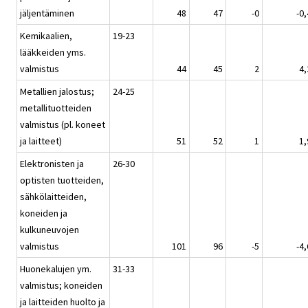
jäljentäminen
48
47
-0
-0,
Kemikaalien,
19-23
lääkkeiden yms.
valmistus
44
45
2
4,
Metallien jalostus;
24-25
metallituotteiden
valmistus (pl. koneet
ja laitteet)
51
52
1
1,
Elektronisten ja
26-30
optisten tuotteiden,
sähkölaitteiden,
koneiden ja
kulkuneuvojen
valmistus
101
96
-5
-4,
Huonekalujen ym.
31-33
valmistus; koneiden
ja laitteiden huolto ja