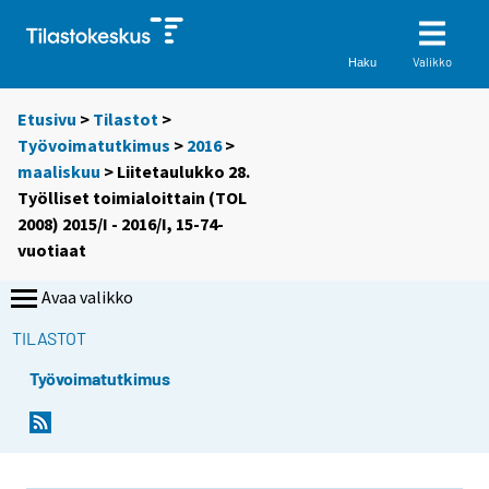
Valikko
Haku
Etusivu
>
Tilastot
>
Työvoimatutkimus
>
2016
>
maaliskuu
> Liitetaulukko 28.
Työlliset toimialoittain (TOL
2008) 2015/I - 2016/I, 15-74-
vuotiaat
Avaa valikko
TILASTOT
Työvoimatutkimus