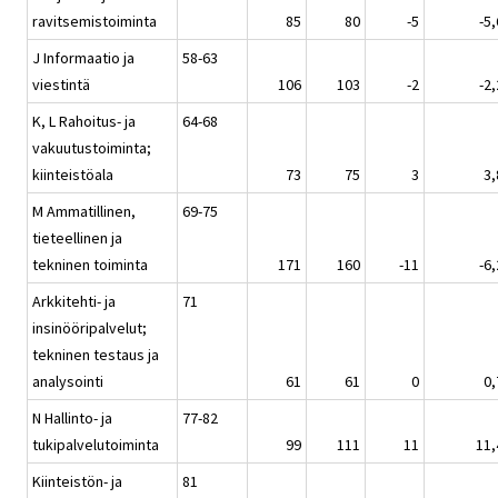
ravitsemistoiminta
85
80
-5
-5,
J Informaatio ja
58-63
viestintä
106
103
-2
-2,
K, L Rahoitus- ja
64-68
vakuutustoiminta;
kiinteistöala
73
75
3
3,
M Ammatillinen,
69-75
tieteellinen ja
tekninen toiminta
171
160
-11
-6,
Arkkitehti- ja
71
insinööripalvelut;
tekninen testaus ja
analysointi
61
61
0
0,
N Hallinto- ja
77-82
tukipalvelutoiminta
99
111
11
11,
Kiinteistön- ja
81