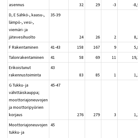
asennus
32
29
-3
-8,
D, E Sähkö-, kaasu-,
35-39
lämpö-, vesi-,
viemäri- ja
jätevesihuolto
24
26
2
8,
F Rakentaminen
41-43
158
167
9
5,
Talonrakentaminen
41
58
69
11
19,
Erikoistunut
43
rakennustoiminta
83
85
1
1,
G Tukku- ja
45-47
vähittäiskauppa;
moottoriajoneuvojen
ja moottoripyörien
korjaus
276
279
3
1,
Moottoriajoneuvojen
45
tukku- ja