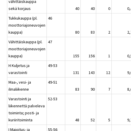
vähittäiskauppa
sekä korjaus
40
40
0
0,
Tukkukauppa (pl.
46
moottoriajoneuvojen
kauppa)
80
83
2
2,
Vähittäiskauppa (pl.
47
moottoriajoneuvojen
kauppa)
155
156
1
0,
H Kuljetus ja
49-53
varastointi
131
143
12
9,
Maa-, vesi- ja
49-51
ilmaliikenne
83
90
7
8,
Varastointi ja
52-53
liikennettä palveleva
toiminta; posti- ja
kuriiritoiminta
48
52
5
9,
I Majoitus- ja
55-56