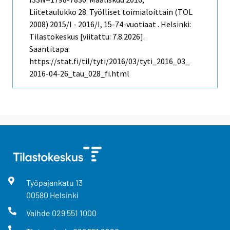
Liitetaulukko 28. Työlliset toimialoittain (TOL
2008) 2015/I - 2016/I, 15-74-vuotiaat . Helsinki:
Tilastokeskus [viitattu: 7.8.2026].
Saantitapa:
https://stat.fi/til/tyti/2016/03/tyti_2016_03_
2016-04-26_tau_028_fi.html
Työpajankatu
13
00580
Helsinki
Vaihde
029 551 1000