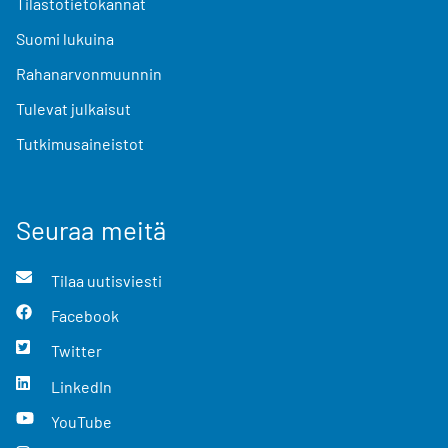
Tilastotietokannat
Suomi lukuina
Rahanarvonmuunnin
Tulevat julkaisut
Tutkimusaineistot
Seuraa meitä
Tilaa uutisviesti
Facebook
Twitter
LinkedIn
YouTube