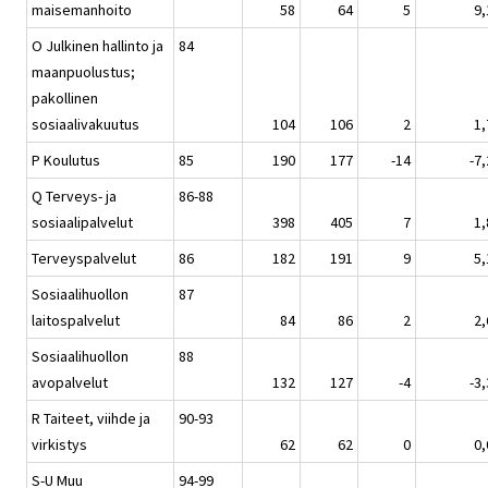
maisemanhoito
58
64
5
9,
O Julkinen hallinto ja
84
maanpuolustus;
pakollinen
sosiaalivakuutus
104
106
2
1,
P Koulutus
85
190
177
-14
-7,
Q Terveys- ja
86-88
sosiaalipalvelut
398
405
7
1,
Terveyspalvelut
86
182
191
9
5,
Sosiaalihuollon
87
laitospalvelut
84
86
2
2,
Sosiaalihuollon
88
avopalvelut
132
127
-4
-3,
R Taiteet, viihde ja
90-93
virkistys
62
62
0
0,
S-U Muu
94-99