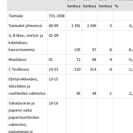
henkeä
henkeä
henkeä
%
Toimiala
TOL 2008
Toimialat yhteensä
00-99
2 391
2 396
5
0,
A, B Maa-, metsä- ja
01-09
kalatalous;
kaivostoiminta
105
97
-8
-8,
Maatalous
01
72
68
-4
-5,
C Teollisuus
10-33
320
314
-6
-1,
Elintarvikkeiden,
10-15
tekstiilien ja
vaatteiden valmistus
45
44
-1
-2,
Sahatavaran ja
16-18
paperin sekä
paperituotteiden
valmistus;
painaminen ja