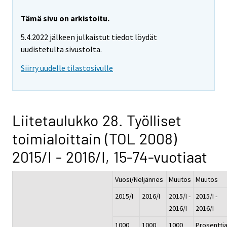
Tämä sivu on arkistoitu.
5.4.2022 jälkeen julkaistut tiedot löydät
uudistetulta sivustolta.
Siirry uudelle tilastosivulle
Liitetaulukko 28. Työlliset
toimialoittain (TOL 2008)
2015/I - 2016/I, 15-74-vuotiaat
Vuosi/Neljännes
Muutos
Muutos
2015/I
2016/I
2015/I -
2015/I -
2016/I
2016/I
1000
1000
1000
Prosenttia