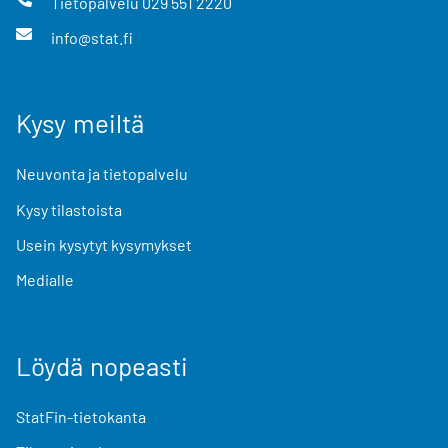
Tietopalvelu
029 551 2220
info@stat.fi
Kysy meiltä
Neuvonta ja tietopalvelu
Kysy tilastoista
Usein kysytyt kysymykset
Medialle
Löydä nopeasti
StatFin-tietokanta