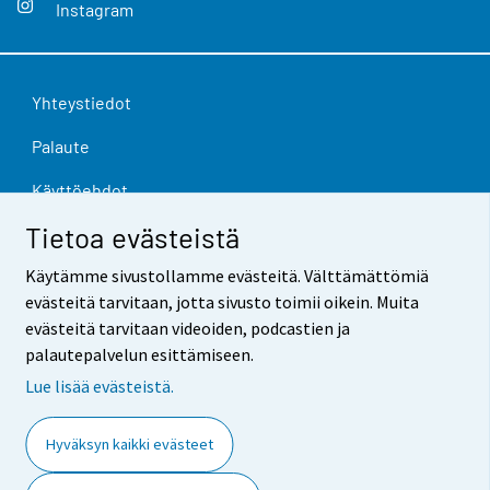
Instagram
Yhteystiedot
Palaute
Käyttöehdot
Tietoa evästeistä
Tietosuoja
Käytämme sivustollamme evästeitä. Välttämättömiä
Saavutettavuus
evästeitä tarvitaan, jotta sivusto toimii oikein. Muita
Tietoa sivustosta
evästeitä tarvitaan videoiden, podcastien ja
palautepalvelun esittämiseen.
Evästeasetukset
Lue lisää evästeistä.
Hyväksyn kaikki evästeet