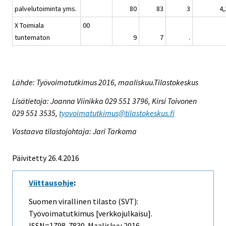
palvelutoiminta yms.
80
83
3
4,
X Toimiala
00
tuntematon
9
7
.
Lähde: Työvoimatutkimus 2016, maaliskuu.Tilastokeskus
Lisätietoja: Joanna Viinikka 029 551 3796, Kirsi Toivonen
029 551 3535,
tyovoimatutkimus@tilastokeskus.fi
Vastaava tilastojohtaja: Jari Tarkoma
Päivitetty 26.4.2016
Viittausohje
:
Suomen virallinen tilasto (SVT):
Työvoimatutkimus [verkkojulkaisu].
ISSN=1798-7830.
Maaliskuu
2016,