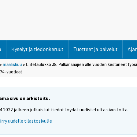
a
Kyselyt ja tiedonkeruut
Tuotteet ja palvelut
Aja
>
maaliskuu
> Liitetaulukko 38. Palkansaajien alle vuoden kestäneet työ
-74-vuotiaat
ämä sivu on arkistoitu.
.4.2022 jälkeen julkaistut tiedot löydät uudistetulta sivustolta.
iirry uudelle tilastosivulle