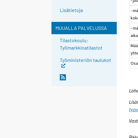
- ja
Lisätietoja
- m
kok
MUUALLA PALVELUSSA
- m
aik
Tilastokoulu:
Mää
Työmarkkinatilastot
yht
Työministeriön taulukot
Osa
Lähd
Lisä
tyov
Vast
Päiv