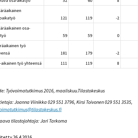
tkuva osa-aikatyö
52
60
8
ääräaikainen
oaikatyö
121
119
-2
ääräaikainen osa-
atyö
59
59
0
räaikainen työ
eensä
181
179
-2
-aikainen työ yhteensä
111
119
8
e: Työvoimatutkimus 2016, maaliskuu.Tilastokeskus
tietoja: Joanna Viinikka 029 551 3796, Kirsi Toivonen 029 551 3535,
oimatutkimus@tilastokeskus.fi
aava tilastojohtaja: Jari Tarkoma
itetty 26.4.2016