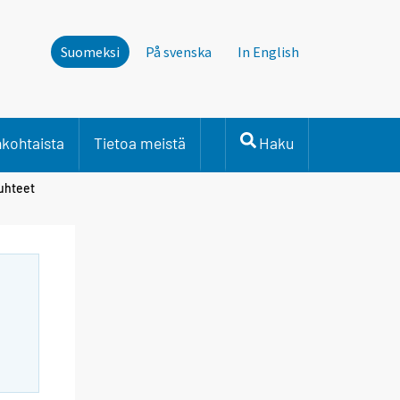
Suomeksi
På svenska
In English
nkohtaista
Tietoa meistä
Haku
suhteet