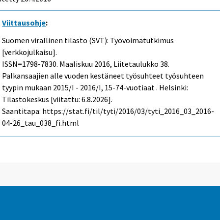
Viittausohje
:
Suomen virallinen tilasto (SVT): Työvoimatutkimus
[verkkojulkaisu].
ISSN=1798-7830.
Maaliskuu
2016, Liitetaulukko 38.
Palkansaajien alle vuoden kestäneet työsuhteet työsuhteen
tyypin mukaan 2015/I - 2016/I, 15-74-vuotiaat . Helsinki:
Tilastokeskus [viitattu: 6.8.2026].
Saantitapa: https://stat.fi/til/tyti/2016/03/tyti_2016_03_2016-
04-26_tau_038_fi.html