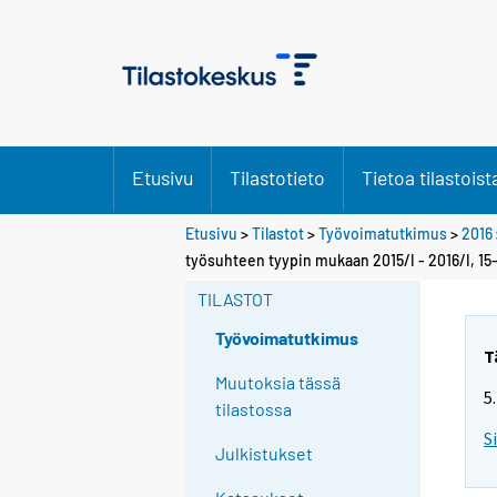
Etusivu
Tilastotieto
Tietoa tilastoist
Etusivu
>
Tilastot
>
Työvoimatutkimus
>
2016
Y
työsuhteen tyypin mukaan 2015/I - 2016/I, 15
o
TILASTOT
u
a
Työvoimatutkimus
r
T
e
Muutoksia tässä
5
m
tilastossa
o
S
Julkistukset
v
i