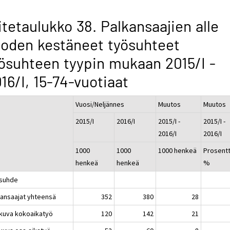
itetaulukko 38. Palkansaajien alle
oden kestäneet työsuhteet
ösuhteen tyypin mukaan 2015/I -
16/I, 15-74-vuotiaat
Vuosi/Neljännes
Muutos
Muutos
2015/I
2016/I
2015/I -
2015/I -
2016/I
2016/I
1000
1000
1000 henkeä
Prosentt
henkeä
henkeä
%
suhde
kansaajat yhteensä
352
380
28
atkuva kokoaikatyö
120
142
21