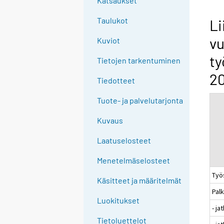
Katsaukset
n
g
Taulukot
Li
t
vu
Kuviot
o
a
ty
Tietojen tarkentuminen
n
20
o
Tiedotteet
t
Tuote- ja palvelutarjonta
h
e
Kuvaus
r
s
Laatuselosteet
e
Menetelmäselosteet
r
Työ
v
Käsitteet ja määritelmät
i
Pal
c
Luokitukset
- j
e
Tietoluettelot
.