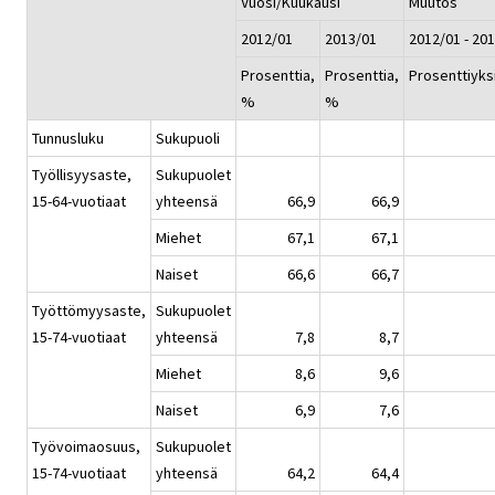
Vuosi/Kuukausi
Muutos
2012/01
2013/01
2012/01 - 20
Prosenttia,
Prosenttia,
Prosenttiyks
%
%
Tunnusluku
Sukupuoli
Työllisyysaste,
Sukupuolet
15-64-vuotiaat
yhteensä
66,9
66,9
Miehet
67,1
67,1
Naiset
66,6
66,7
Työttömyysaste,
Sukupuolet
15-74-vuotiaat
yhteensä
7,8
8,7
Miehet
8,6
9,6
Naiset
6,9
7,6
Työvoimaosuus,
Sukupuolet
15-74-vuotiaat
yhteensä
64,2
64,4