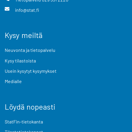
info@stat.fi
Kysy meiltä
Neuvonta ja tietopalvelu
Kysy tilastoista
Usein kysytyt kysymykset
Medialle
Löydä nopeasti
StatFin-tietokanta
Tilastotietokannat