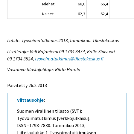
Miehet
66,0
66,4
Naiset
62,3
62,4
Lähde: Työvoimatutkimus 2013, tammikuu. Tilastokeskus
Lisätietoja: Veli Rajaniemi 09 1734 3434, Kalle Sinivuori
09 1734 3524,
tyovoimatutkimus@tilastokeskus.fi
Vastaava tilastojohtaja: Riitta Harala
Päivitetty 26.2.2013
Viittausohje
:
Suomen virallinen tilasto (SVT):
Työvoimatutkimus [verkkojulkaisu].
ISSN=1798-7830.
Tammikuu
2013,
Liitetaulukko 1. Työvoimatutkimuksen