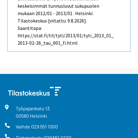
keskeisimmät tunnusluvut sukupuolen
mukaan 2012/01 - 2013/01 . Helsinki:
Tilastokeskus [viitattu: 9.8.2026].
Saantitapa:
https://stat.fi/til/tyti/2013/01/tyti_2013_01_
2013-02-26_tau_001_fi.html
Työpajankatu
13
00580
Helsinki
Vaihde
029 551 1000
Tietopalvelu
029 551 2220