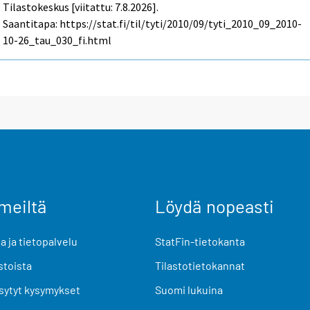
Tilastokeskus [viitattu: 7.8.2026].
Saantitapa: https://stat.fi/til/tyti/2010/09/tyti_2010_09_2010-
10-26_tau_030_fi.html
meiltä
Löydä nopeasti
 ja tietopalvelu
StatFin-tietokanta
stoista
Tilastotietokannat
sytyt kysymykset
Suomi lukuina