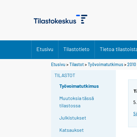
Etusivu
Tilastotieto
Tietoa tilastoist
Y
Etusivu
>
Tilastot
>
Työvoimatutkimus
>
2010
o
TILASTOT
u
a
Työvoimatutkimus
r
T
e
Muutoksia tässä
5
m
tilastossa
o
S
Julkistukset
v
i
Katsaukset
n