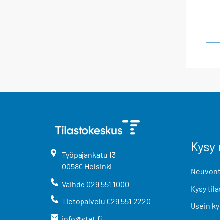
Kysy 
Työpajankatu
13
00580
Helsinki
Neuvonta
Vaihde
029 551 1000
Kysy tila
Tietopalvelu
029 551 2220
Usein ky
info@stat.fi