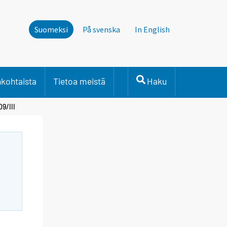
Suomeksi
På svenska
In English
nkohtaista
Tietoa meistä
Haku
09/III