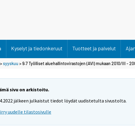
a
Kyselyt ja tiedonkeruut
Tuotteet ja palvelut
Aja
>
syyskuu
> 9.7 Työlliset aluehallintovirastojen (AVI) mukaan 2010/III - 20
ämä sivu on arkistoitu.
.4.2022 jälkeen julkaistut tiedot löydät uudistetulta sivustolta.
iirry uudelle tilastosivulle