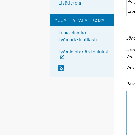
Poh
Lisätietoja
Lapi
MUUALLA PALVELUSSA
Tilastokoulu:
Lähd
Työmarkkinatilastot
Lisä
Työministeriön taulukot
Veli
Vast
Päiv