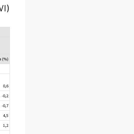
VI)
a (%)
0,6
-0,2
-0,7
4,5
1,2