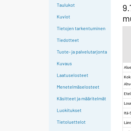
g
Taulukot
9.
t
mu
Kuviot
o
a
Tietojen tarkentuminen
n
o
Tiedotteet
t
Tuote- ja palvelutarjonta
h
e
Kuvaus
Alue
r
s
Laatuselosteet
Kok
e
Ahv
Menetelmäselosteet
r
Ete
v
Käsitteet ja määritelmät
i
Lou
c
Luokitukset
Itä
e
Tietoluettelot
Läns
.