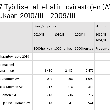
7 Työlliset aluehallintovirastojen (A
kaan 2010/III - 2009/III
Vuosi/Neljännes
Muutos
2010/III
2010/II
2009/III
2010/III -
2009/III
1000 henkeä
1000 henkeä
1000 henkeä
Prosentti
hallintovirasto 2010
o maa (ml.
enanmaa)
2 490
2 485
2 476
lä-Suomen AVI
1 089
1 096
1 092
nais-Suomen AVI
317
316
319
-Suomen AVI
242
236
232
i- ja Sisä-Suomen AVI
547
545
541