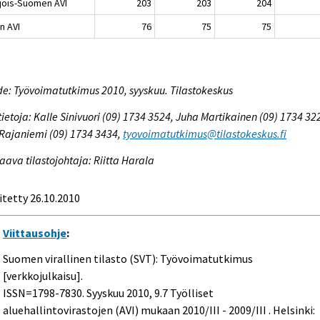
jois-Suomen AVI
203
203
204
n AVI
76
75
75
e: Työvoimatutkimus 2010, syyskuu. Tilastokeskus
tietoja: Kalle Sinivuori (09) 1734 3524, Juha Martikainen (09) 1734 32
 Rajaniemi (09) 1734 3434,
tyovoimatutkimus@tilastokeskus.fi
aava tilastojohtaja: Riitta Harala
itetty 26.10.2010
Viittausohje
:
Suomen virallinen tilasto (SVT): Työvoimatutkimus
[verkkojulkaisu].
ISSN=1798-7830.
Syyskuu
2010, 9.7 Työlliset
aluehallintovirastojen (AVI) mukaan 2010/III - 2009/III . Helsinki: