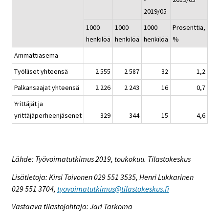
2019/05
1000
1000
1000
Prosenttia,
henkilöä
henkilöä
henkilöä
%
Ammattiasema
Työlliset yhteensä
2 555
2 587
32
1,2
Palkansaajat yhteensä
2 226
2 243
16
0,7
Yrittäjät ja
yrittäjäperheenjäsenet
329
344
15
4,6
Lähde: Työvoimatutkimus 2019, toukokuu. Tilastokeskus
Lisätietoja: Kirsi Toivonen 029 551 3535, Henri Lukkarinen
029 551 3704,
tyovoimatutkimus@tilastokeskus.fi
Vastaava tilastojohtaja: Jari Tarkoma