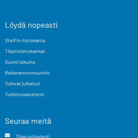
Löydä nopeasti
StatFin-tietokanta
Tilastotietokannat
Suomi lukuina
Rahanarvonmuunnin
Tulevat julkaisut
Tutkimusaineistot
Seuraa meitä
Tilaa uutisviesti