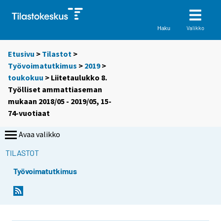
Valikko
Haku
Etusivu
>
Tilastot
>
Työvoimatutkimus
>
2019
>
toukokuu
> Liitetaulukko 8.
Työlliset ammattiaseman
mukaan 2018/05 - 2019/05, 15-
74-vuotiaat
Avaa valikko
TILASTOT
Työvoimatutkimus