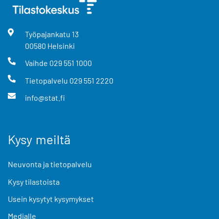
Työpajankatu
13
00580
Helsinki
Vaihde
029 551 1000
Tietopalvelu
029 551 2220
info@stat.fi
Kysy meiltä
Neuvonta ja tietopalvelu
Kysy tilastoista
Usein kysytyt kysymykset
Medialle