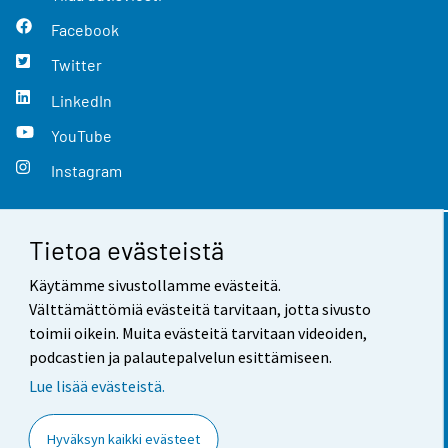
Facebook
Twitter
LinkedIn
YouTube
Instagram
Tietoa evästeistä
Yhteystiedot
Käytämme sivustollamme evästeitä.
Palaute
Välttämättömiä evästeitä tarvitaan, jotta sivusto
toimii oikein. Muita evästeitä tarvitaan videoiden,
Käyttöehdot
podcastien ja palautepalvelun esittämiseen.
Tietosuoja
Lue lisää evästeistä.
Saavutettavuus
Hyväksyn kaikki evästeet