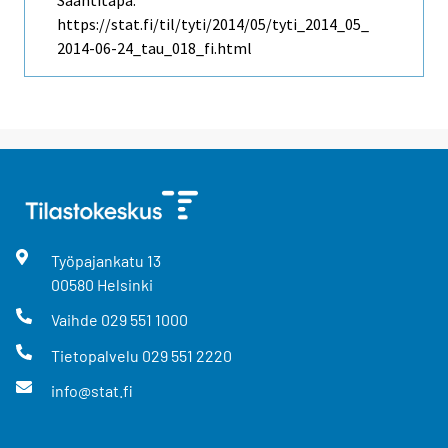
Saantitapa:
https://stat.fi/til/tyti/2014/05/tyti_2014_05_
2014-06-24_tau_018_fi.html
Työpajankatu
13
00580
Helsinki
Vaihde
029 551 1000
Tietopalvelu
029 551 2220
info@stat.fi