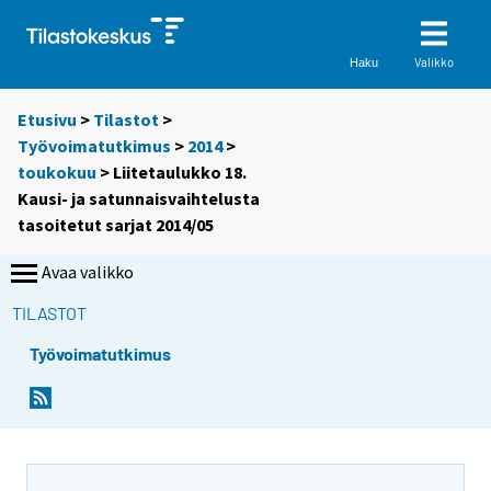
Valikko
Haku
Etusivu
>
Tilastot
>
Työvoimatutkimus
>
2014
>
toukokuu
> Liitetaulukko 18.
Kausi- ja satunnaisvaihtelusta
tasoitetut sarjat 2014/05
Avaa valikko
TILASTOT
Työvoimatutkimus