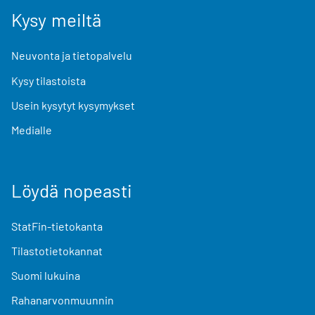
Kysy meiltä
Neuvonta ja tietopalvelu
Kysy tilastoista
Usein kysytyt kysymykset
Medialle
Löydä nopeasti
StatFin-tietokanta
Tilastotietokannat
Suomi lukuina
Rahanarvonmuunnin