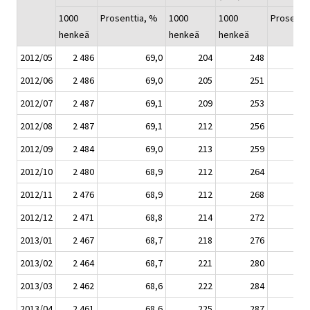
1000
Prosenttia, %
1000
1000
Prosentt
henkeä
henkeä
henkeä
2012/05
2 486
69,0
204
248
2012/06
2 486
69,0
205
251
2012/07
2 487
69,1
209
253
2012/08
2 487
69,1
212
256
2012/09
2 484
69,0
213
259
2012/10
2 480
68,9
212
264
2012/11
2 476
68,9
212
268
2012/12
2 471
68,8
214
272
2013/01
2 467
68,7
218
276
2013/02
2 464
68,7
221
280
2013/03
2 462
68,6
222
284
2013/04
2 461
68,6
225
287