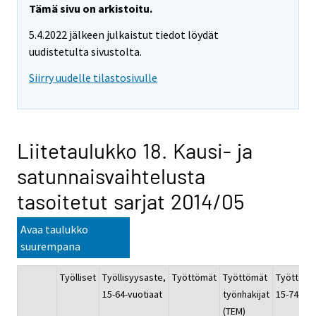
Tämä sivu on arkistoitu.
5.4.2022 jälkeen julkaistut tiedot löydät
uudistetulta sivustolta.
Siirry uudelle tilastosivulle
Liitetaulukko 18. Kausi- ja
satunnaisvaihtelusta
tasoitetut sarjat 2014/05
Avaa taulukko
suurempana
Työlliset
Työllisyysaste,
Työttömät
Työttömät
Työttömy
15-64-vuotiaat
työnhakijat
15-74-vuo
(TEM)