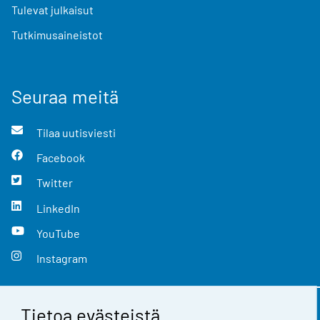
Tulevat julkaisut
Tutkimusaineistot
Seuraa meitä
Tilaa uutisviesti
Facebook
Twitter
LinkedIn
YouTube
Instagram
Tietoa evästeistä
Yhteystiedot