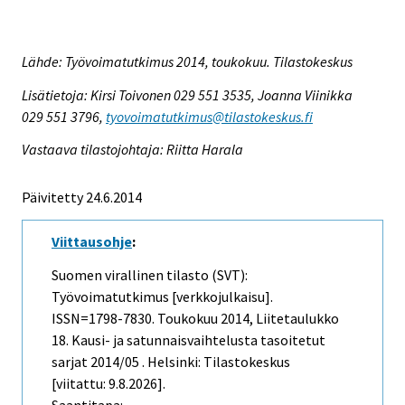
Lähde: Työvoimatutkimus 2014, toukokuu. Tilastokeskus
Lisätietoja: Kirsi Toivonen 029 551 3535, Joanna Viinikka
029 551 3796,
tyovoimatutkimus@tilastokeskus.fi
Vastaava tilastojohtaja: Riitta Harala
Päivitetty 24.6.2014
Viittausohje
:
Suomen virallinen tilasto (SVT):
Työvoimatutkimus [verkkojulkaisu].
ISSN=1798-7830.
Toukokuu
2014, Liitetaulukko
18. Kausi- ja satunnaisvaihtelusta tasoitetut
sarjat 2014/05 . Helsinki: Tilastokeskus
[viitattu: 9.8.2026].