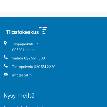
Työpajankatu
13
00580
Helsinki
Vaihde
029 551 1000
Tietopalvelu
029 551 2220
info@stat.fi
Kysy meiltä