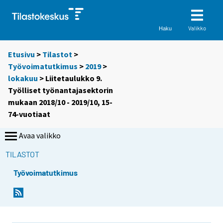
Valikko
Haku
Etusivu
>
Tilastot
>
Työvoimatutkimus
>
2019
>
lokakuu
> Liitetaulukko 9.
Työlliset työnantajasektorin
mukaan 2018/10 - 2019/10, 15-
74-vuotiaat
Avaa valikko
TILASTOT
Työvoimatutkimus