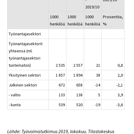
2019/10
1000
1000
1000
Prosenttia,
henkilöä
henkilöä
henkilöä
%
Työnantajasektori
Työnantajasektorit
yhteensä (ml.
työnantajasektori
tuntematon)
2 535
2 557
21
0,8
Yksityinen sektori
1 857
1 894
38
2,0
Julkinen sektori
672
658
-14
-2,1
- valtio
133
138
5
3,9
- kunta
539
520
-19
-3,6
Lähde: Työvoimatutkimus 2019, lokakuu. Tilastokeskus