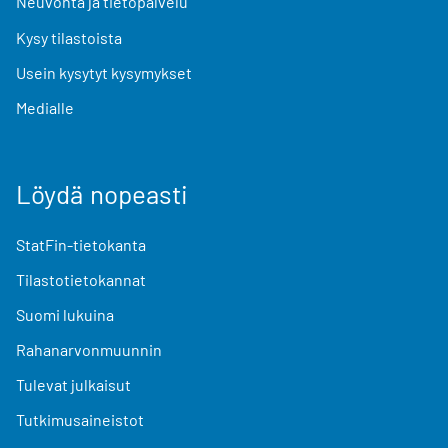
Neuvonta ja tietopalvelu
Kysy tilastoista
Usein kysytyt kysymykset
Medialle
Löydä nopeasti
StatFin-tietokanta
Tilastotietokannat
Suomi lukuina
Rahanarvonmuunnin
Tulevat julkaisut
Tutkimusaineistot