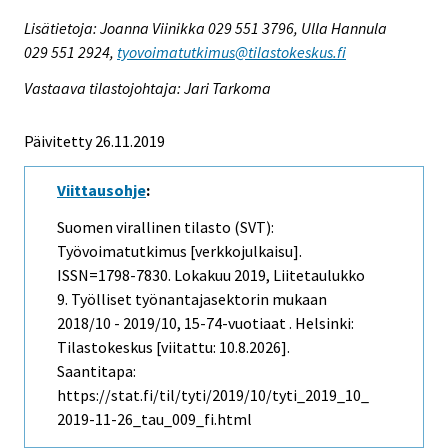
Lisätietoja: Joanna Viinikka 029 551 3796, Ulla Hannula
029 551 2924,
tyovoimatutkimus@tilastokeskus.fi
Vastaava tilastojohtaja: Jari Tarkoma
Päivitetty 26.11.2019
Viittausohje
:
Suomen virallinen tilasto (SVT):
Työvoimatutkimus [verkkojulkaisu].
ISSN=1798-7830.
Lokakuu
2019, Liitetaulukko
9. Työlliset työnantajasektorin mukaan
2018/10 - 2019/10, 15-74-vuotiaat . Helsinki:
Tilastokeskus [viitattu: 10.8.2026].
Saantitapa:
https://stat.fi/til/tyti/2019/10/tyti_2019_10_
2019-11-26_tau_009_fi.html