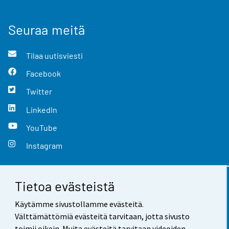
Seuraa meitä
Tilaa uutisviesti
Facebook
Twitter
LinkedIn
YouTube
Instagram
Tietoa evästeistä
Yhteystiedot
Käytämme sivustollamme evästeitä.
Palaute
Välttämättömiä evästeitä tarvitaan, jotta sivusto
toimii oikein. Muita evästeitä tarvitaan videoiden,