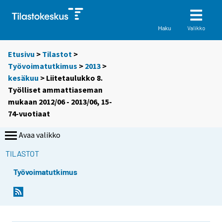
Valikko
Haku
Etusivu
>
Tilastot
>
Työvoimatutkimus
>
2013
>
kesäkuu
> Liitetaulukko 8.
Työlliset ammattiaseman
mukaan 2012/06 - 2013/06, 15-
74-vuotiaat
Avaa valikko
TILASTOT
Työvoimatutkimus