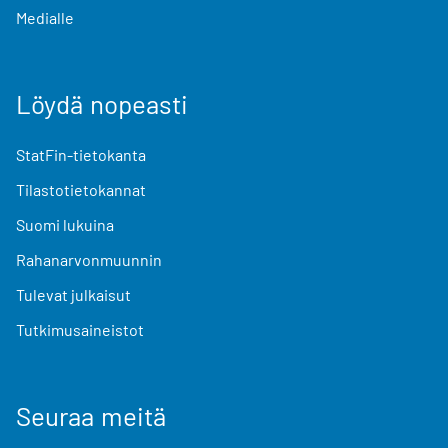
Medialle
Löydä nopeasti
StatFin-tietokanta
Tilastotietokannat
Suomi lukuina
Rahanarvonmuunnin
Tulevat julkaisut
Tutkimusaineistot
Seuraa meitä