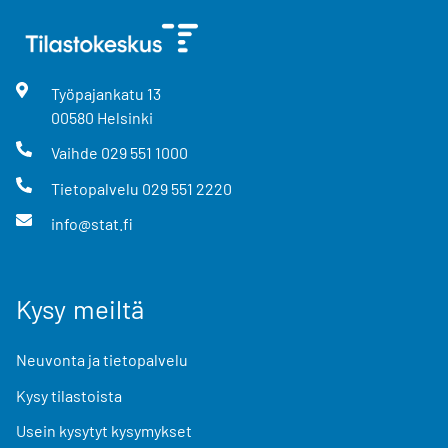
Työpajankatu
13
00580
Helsinki
Vaihde
029 551 1000
Tietopalvelu
029 551 2220
info@stat.fi
Kysy meiltä
Neuvonta ja tietopalvelu
Kysy tilastoista
Usein kysytyt kysymykset