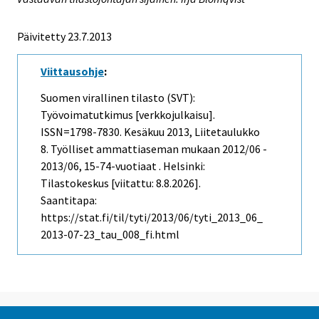
Päivitetty 23.7.2013
Viittausohje
:
Suomen virallinen tilasto (SVT):
Työvoimatutkimus [verkkojulkaisu].
ISSN=1798-7830.
Kesäkuu
2013, Liitetaulukko
8. Työlliset ammattiaseman mukaan 2012/06 -
2013/06, 15-74-vuotiaat . Helsinki:
Tilastokeskus [viitattu: 8.8.2026].
Saantitapa:
https://stat.fi/til/tyti/2013/06/tyti_2013_06_
2013-07-23_tau_008_fi.html