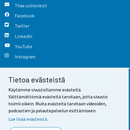
Tilaa uutisviesti
Facebook
Twitter
LinkedIn
YouTube
Instagram
Tietoa evästeistä
Yhteystiedot
Käytämme sivustollamme evästeitä.
Palaute
Välttämättömiä evästeitä tarvitaan, jotta sivusto
toimii oikein. Muita evästeitä tarvitaan videoiden,
Käyttöehdot
podcastien ja palautepalvelun esittämiseen.
Tietosuoja
Lue lisää evästeistä.
Saavutettavuus