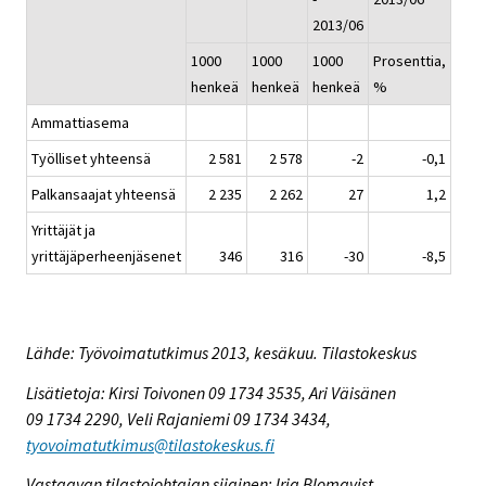
2013/06
1000
1000
1000
Prosenttia,
henkeä
henkeä
henkeä
%
Ammattiasema
Työlliset yhteensä
2 581
2 578
-2
-0,1
Palkansaajat yhteensä
2 235
2 262
27
1,2
Yrittäjät ja
yrittäjäperheenjäsenet
346
316
-30
-8,5
Lähde: Työvoimatutkimus 2013, kesäkuu. Tilastokeskus
Lisätietoja: Kirsi Toivonen 09 1734 3535, Ari Väisänen
09 1734 2290, Veli Rajaniemi 09 1734 3434,
tyovoimatutkimus@tilastokeskus.fi
Vastaavan tilastojohtajan sijainen: Irja Blomqvist