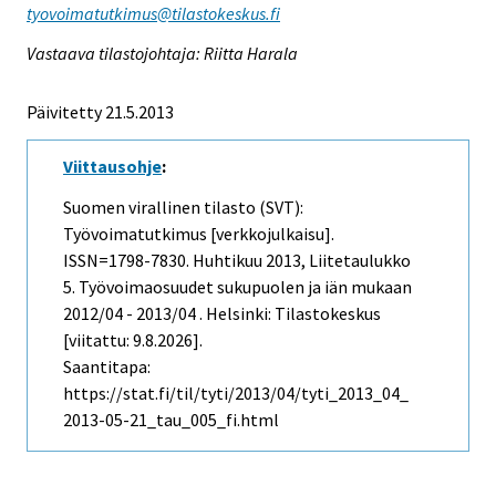
tyovoimatutkimus@tilastokeskus.fi
Vastaava tilastojohtaja: Riitta Harala
Päivitetty 21.5.2013
Viittausohje
:
Suomen virallinen tilasto (SVT):
Työvoimatutkimus [verkkojulkaisu].
ISSN=1798-7830.
Huhtikuu
2013, Liitetaulukko
5. Työvoimaosuudet sukupuolen ja iän mukaan
2012/04 - 2013/04 . Helsinki: Tilastokeskus
[viitattu: 9.8.2026].
Saantitapa:
https://stat.fi/til/tyti/2013/04/tyti_2013_04_
2013-05-21_tau_005_fi.html