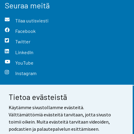
Seuraa meitä
Tilaa uutisviesti
Facebook
Twitter
LinkedIn
YouTube
Instagram
Tietoa evästeistä
Yhteystiedot
Käytämme sivustollamme evästeitä.
Palaute
Välttämättömiä evästeitä tarvitaan, jotta sivusto
toimii oikein. Muita evästeitä tarvitaan videoiden,
Käyttöehdot
podcastien ja palautepalvelun esittämiseen.