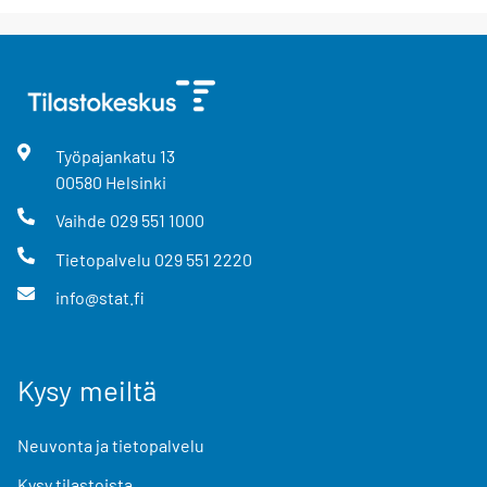
Työpajankatu
13
00580
Helsinki
Vaihde
029 551 1000
Tietopalvelu
029 551 2220
info@stat.fi
Kysy meiltä
Neuvonta ja tietopalvelu
Kysy tilastoista