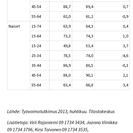
45-54
88,7
89,4
0,7
55-64
62,0
61,2
-0,9
Naiset
15-74
63,9
64,3
0,4
15-64
73,3
74,3
1,0
15-24
49,8
53,4
3,7
25-34
78,5
74,0
-4,6
35-44
86,9
86,5
-0,3
45-54
88,0
90,1
2,1
55-64
63,4
66,8
3,4
Lähde: Työvoimatutkimus 2013, huhtikuu. Tilastokeskus
Lisätietoja: Veli Rajaniemi 09 1734 3434, Joanna Viinikka
09 1734 3796, Kirsi Toivonen 09 1734 3535,