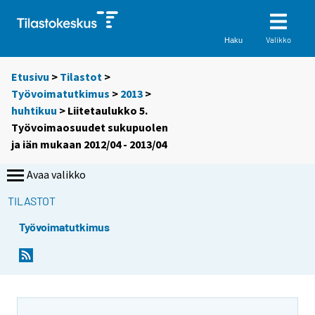
Valikko
Haku
Etusivu
>
Tilastot
>
Työvoimatutkimus
>
2013
>
huhtikuu
> Liitetaulukko 5.
Työvoimaosuudet sukupuolen
ja iän mukaan 2012/04 - 2013/04
Avaa valikko
TILASTOT
Työvoimatutkimus