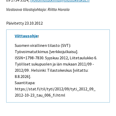
Vastaava tilastojohtaja: Riitta Harala
Päivitetty 23.10.2012
Viittausohje
:
Suomen virallinen tilasto (SVT):
Työvoimatutkimus [verkkojulkaisu].
ISSN=1798-7830.
Syyskuu
2012, Liitetaulukko 6.
Työlliset sukupuolen ja iän mukaan 2011/09 -
2012/09 . Helsinki: Tilastokeskus [viitattu:
8.8.2026].
Saantitapa:
https://stat.fi/til/tyti/2012/09/tyti_2012_09_
2012-10-23_tau_006_fi.html