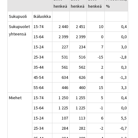
henkeä
henkeä
henkeä
%
Sukupuoli
Ikäluokka
Sukupuolet
15-74
2 440
2 451
10
0,4
yhteensä
15-64
2 399
2 399
0
0,0
15-24
227
234
7
3,0
25-34
531
516
-15
-2,8
35-44
561
562
2
0,3
45-54
634
626
-8
-1,3
55-64
446
460
15
3,3
Miehet
15-74
1 250
1 255
5
0,4
15-64
1 225
1 225
-1
0,0
15-24
107
113
6
5,5
25-34
284
282
-2
-0,7