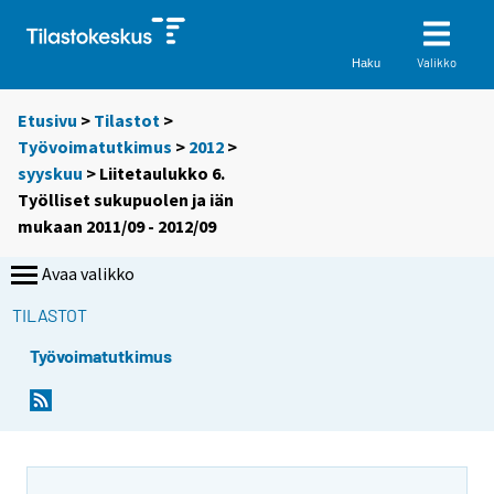
Valikko
Haku
Etusivu
>
Tilastot
>
Työvoimatutkimus
>
2012
>
syyskuu
> Liitetaulukko 6.
Työlliset sukupuolen ja iän
mukaan 2011/09 - 2012/09
Avaa valikko
TILASTOT
Työvoimatutkimus