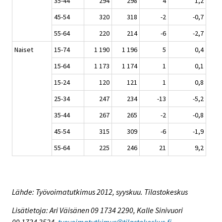
35-44
294
298
4
1,2
45-54
320
318
-2
-0,7
55-64
220
214
-6
-2,7
Naiset
15-74
1 190
1 196
5
0,4
15-64
1 173
1 174
1
0,1
15-24
120
121
1
0,8
25-34
247
234
-13
-5,2
35-44
267
265
-2
-0,8
45-54
315
309
-6
-1,9
55-64
225
246
21
9,2
Lähde: Työvoimatutkimus 2012, syyskuu. Tilastokeskus
Lisätietoja: Ari Väisänen 09 1734 2290, Kalle Sinivuori
09 1734 3524,
tyovoimatutkimus@tilastokeskus.fi