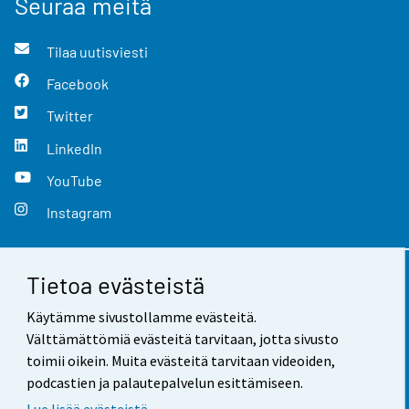
Seuraa meitä
Tilaa uutisviesti
Facebook
Twitter
LinkedIn
YouTube
Instagram
Tietoa evästeistä
Yhteystiedot
Käytämme sivustollamme evästeitä.
Palaute
Välttämättömiä evästeitä tarvitaan, jotta sivusto
toimii oikein. Muita evästeitä tarvitaan videoiden,
Käyttöehdot
podcastien ja palautepalvelun esittämiseen.
Tietosuoja