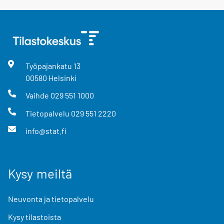
Työpajankatu
13
00580
Helsinki
Vaihde
029 551 1000
Tietopalvelu
029 551 2220
info@stat.fi
Kysy meiltä
Neuvonta ja tietopalvelu
Kysy tilastoista