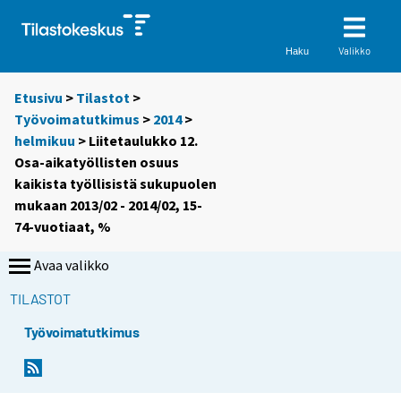
Valikko
Haku
Etusivu
>
Tilastot
>
Työvoimatutkimus
>
2014
>
helmikuu
> Liitetaulukko 12.
Osa-aikatyöllisten osuus
kaikista työllisistä sukupuolen
mukaan 2013/02 - 2014/02, 15-
74-vuotiaat, %
Avaa valikko
TILASTOT
Työvoimatutkimus