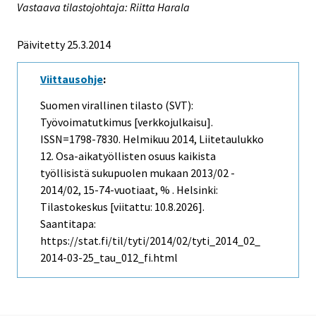
Vastaava tilastojohtaja: Riitta Harala
Päivitetty 25.3.2014
Viittausohje
:
Suomen virallinen tilasto (SVT):
Työvoimatutkimus [verkkojulkaisu].
ISSN=1798-7830.
Helmikuu
2014, Liitetaulukko
12. Osa-aikatyöllisten osuus kaikista
työllisistä sukupuolen mukaan 2013/02 -
2014/02, 15-74-vuotiaat, % . Helsinki:
Tilastokeskus [viitattu: 10.8.2026].
Saantitapa:
https://stat.fi/til/tyti/2014/02/tyti_2014_02_
2014-03-25_tau_012_fi.html