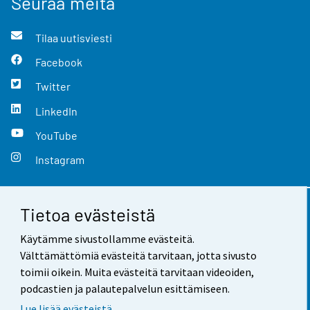
Seuraa meitä
Tilaa uutisviesti
Facebook
Twitter
LinkedIn
YouTube
Instagram
Tietoa evästeistä
Yhteystiedot
Käytämme sivustollamme evästeitä.
Palaute
Välttämättömiä evästeitä tarvitaan, jotta sivusto
toimii oikein. Muita evästeitä tarvitaan videoiden,
Käyttöehdot
podcastien ja palautepalvelun esittämiseen.
Tietosuoja
Lue lisää evästeistä.