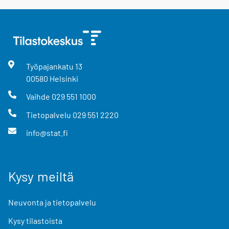
Työpajankatu
13
00580
Helsinki
Vaihde
029 551 1000
Tietopalvelu
029 551 2220
info@stat.fi
Kysy meiltä
Neuvonta ja tietopalvelu
Kysy tilastoista