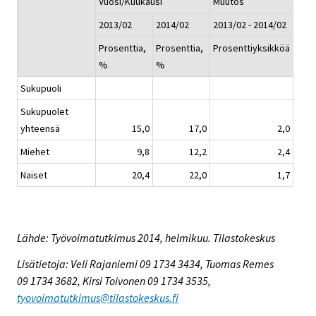
Vuosi/Kuukausi
Muutos
2013/02
2014/02
2013/02 - 2014/02
Prosenttia,
Prosenttia,
Prosenttiyksikköä
%
%
Sukupuoli
Sukupuolet
yhteensä
15,0
17,0
2,0
Miehet
9,8
12,2
2,4
Naiset
20,4
22,0
1,7
Lähde: Työvoimatutkimus 2014, helmikuu. Tilastokeskus
Lisätietoja: Veli Rajaniemi 09 1734 3434, Tuomas Remes
09 1734 3682, Kirsi Toivonen 09 1734 3535,
tyovoimatutkimus@tilastokeskus.fi