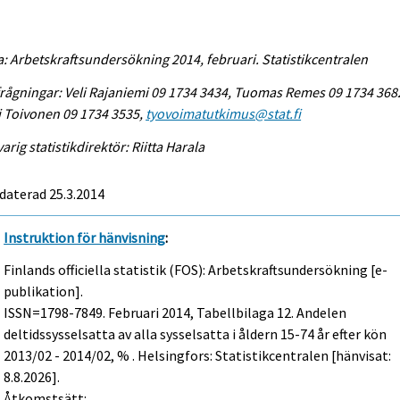
a: Arbetskraftsundersökning 2014, februari. Statistikcentralen
rågningar: Veli Rajaniemi 09 1734 3434, Tuomas Remes 09 1734 368
i Toivonen 09 1734 3535,
tyovoimatutkimus@stat.fi
arig statistikdirektör: Riitta Harala
daterad 25.3.2014
Instruktion för hänvisning
:
Finlands officiella statistik (FOS): Arbetskraftsundersökning [e-
publikation].
ISSN=1798-7849.
Februari
2014, Tabellbilaga 12. Andelen
deltidssysselsatta av alla sysselsatta i åldern 15-74 år efter kön
2013/02 - 2014/02, % . Helsingfors: Statistikcentralen [hänvisat:
8.8.2026].
Åtkomstsätt: