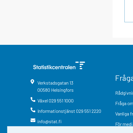
Fråg
Verkstadsgatan
13
00580
Helsingfors
Rådgivni
Växel
029 551 1000
Fråga om
Informationstjänst
029 551 2220
Vanliga f
info@stat.fi
För medi