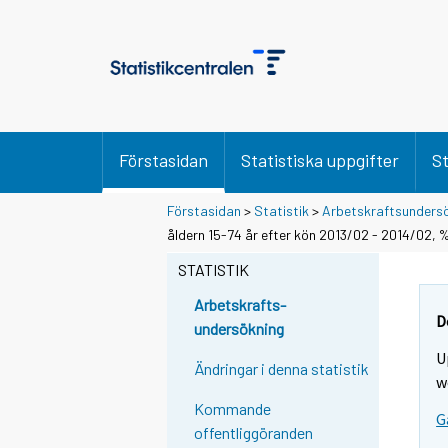
Förstasidan
Statistiska uppgifter
St
Förstasidan
>
Statistik
>
Arbetskraftsunders
åldern 15-74 år efter kön 2013/02 - 2014/02, 
STATISTIK
Arbetskrafts-
D
undersökning
U
Ändringar i denna statistik
w
Kommande
G
offentliggöranden