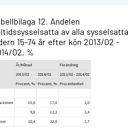
bellbilaga 12. Andelen
ltidssysselsatta av alla sysselsatta
dern 15-74 år efter kön 2013/02 -
014/02, %
År/Månad
Förändring
2013/02
2014/02
2013/02 - 2014/02
Procent, %
Procent, %
Procentenhet
a könen
15,0
17,0
2,0
n
9,8
12,2
2,4
nnor
20,4
22,0
1,7