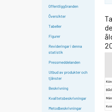
Offentliggöranden
Översikter
Ta
de
Tabeller
ål
Figurer
2
Revideringar i denna
statistik
Pressmeddelanden
Utbud av produkter och
tjänster
Kön
Beskrivning
Båd
Mä
Kvalitetsbeskrivningar
Kvi
Metodbeskrivningar