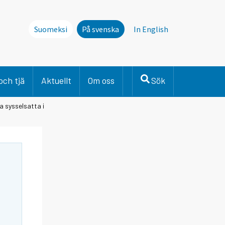
Suomeksi
På svenska
In English
och tjä
Aktuellt
Om oss
Sök
a sysselsatta i