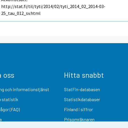
http://stat.fi/til/tyti/2014/02/tyti_2014_02_2014-03-
25_tau_012_sv.html
a oss
Hitta snabbt
ng och informationstjänst
StatFin-databasen
 statistik
Statistikdatabaser
rågor (FAQ)
Finland i siffror
a
Prisomräknaren