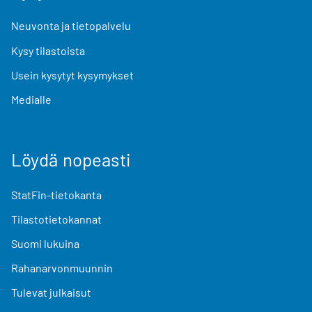
Neuvonta ja tietopalvelu
Kysy tilastoista
Usein kysytyt kysymykset
Medialle
Löydä nopeasti
StatFin-tietokanta
Tilastotietokannat
Suomi lukuina
Rahanarvonmuunnin
Tulevat julkaisut