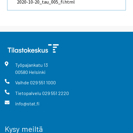
2020-10-20_tau_005_fi.html
Työpajankatu
13
00580
Helsinki
Vaihde
029 551 1000
Tietopalvelu
029 551 2220
info@stat.fi
Kysy meiltä