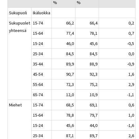
%
%
Sukupuoli
Ikäluokka
Sukupuolet
15-74
66,2
66,4
0,2
yhteensä
15-64
77,4
78,1
0,7
15-24
46,0
45,6
-0,5
25-34
84,5
84,5
0,0
35-44
89,9
88,9
-0,9
45-54
90,7
92,3
1,6
55-64
72,3
75,2
2,9
65-74
12,0
10,9
-1,1
Miehet
15-74
68,5
69,1
0,6
15-64
78,8
79,7
1,0
15-24
45,6
44,0
-1,6
25-34
87,1
89,7
2,6