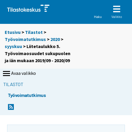
Valikko
Haku
Etusivu
>
Tilastot
>
Työvoimatutkimus
>
2020
>
syyskuu
> Liitetaulukko 5.
Työvoimaosuudet sukupuolen
ja iän mukaan 2019/09 - 2020/09
Avaa valikko
TILASTOT
Työvoimatutkimus