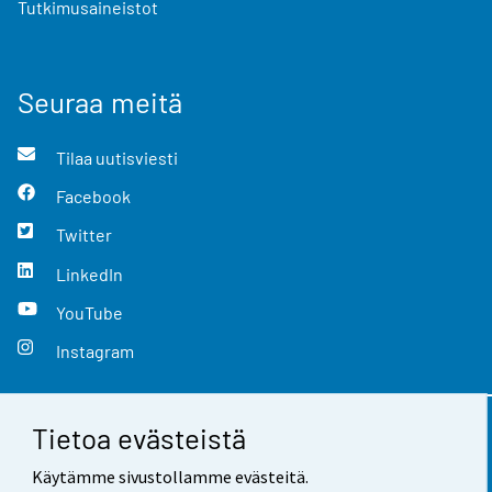
Tutkimusaineistot
Seuraa meitä
Tilaa uutisviesti
Facebook
Twitter
LinkedIn
YouTube
Instagram
Tietoa evästeistä
Yhteystiedot
Käytämme sivustollamme evästeitä.
Palaute