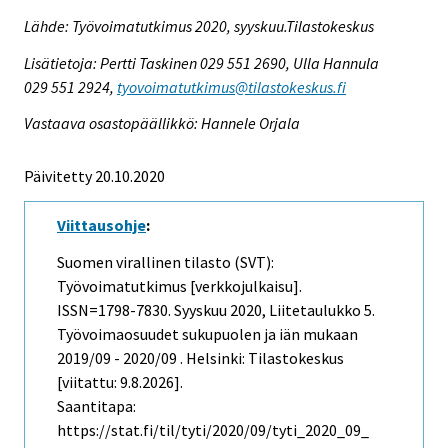
Lähde: Työvoimatutkimus 2020, syyskuu.Tilastokeskus
Lisätietoja: Pertti Taskinen 029 551 2690, Ulla Hannula
029 551 2924,
tyovoimatutkimus@tilastokeskus.fi
Vastaava osastopäällikkö: Hannele Orjala
Päivitetty 20.10.2020
Viittausohje
:
Suomen virallinen tilasto (SVT):
Työvoimatutkimus [verkkojulkaisu].
ISSN=1798-7830.
Syyskuu
2020, Liitetaulukko 5.
Työvoimaosuudet sukupuolen ja iän mukaan
2019/09 - 2020/09 . Helsinki: Tilastokeskus
[viitattu: 9.8.2026].
Saantitapa:
https://stat.fi/til/tyti/2020/09/tyti_2020_09_