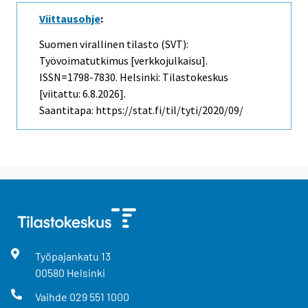
Viittausohje
:
Suomen virallinen tilasto (SVT):
Työvoimatutkimus [verkkojulkaisu].
ISSN=1798-7830. Helsinki: Tilastokeskus
[viitattu: 6.8.2026].
Saantitapa: https://stat.fi/til/tyti/2020/09/
Työpajankatu
13
00580
Helsinki
Vaihde
029 551 1000