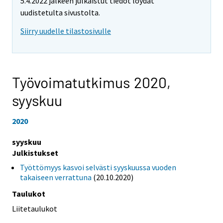
5.4.2022 jälkeen julkaistut tiedot löydät
uudistetulta sivustolta.
Siirry uudelle tilastosivulle
Työvoimatutkimus 2020,
syyskuu
2020
syyskuu
Julkistukset
Työttömyys kasvoi selvästi syyskuussa vuoden
takaiseen verrattuna
(20.10.2020)
Taulukot
Liitetaulukot