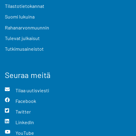
Tilastotietokannat
Suomi lukuina
Rahanarvonmuunnin
Tulevat julkaisut
Tutkimusaineistot
Seuraa meitä
Tilaa uutisviesti
Facebook
Twitter
LinkedIn
YouTube