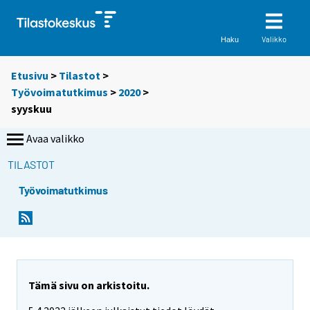
Valikko
Haku
Etusivu
>
Tilastot
>
Työvoimatutkimus
>
2020
>
syyskuu
Avaa valikko
TILASTOT
Työvoimatutkimus
Tämä sivu on arkistoitu.