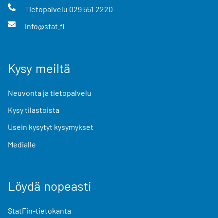
Tietopalvelu
029 551 2220
info@stat.fi
Kysy meiltä
Neuvonta ja tietopalvelu
Kysy tilastoista
Usein kysytyt kysymykset
Medialle
Löydä nopeasti
StatFin-tietokanta