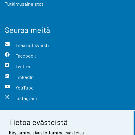
Tutkimusaineistot
Seuraa meitä
Tilaa uutisviesti
Facebook
Twitter
LinkedIn
YouTube
Instagram
Tietoa evästeistä
Yhteystiedot
Käytämme sivustollamme evästeitä.