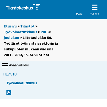
Valikko
Haku
Etusivu
>
Tilastot
>
Työvoimatutkimus
>
2013
>
joulukuu
> Liitetaulukko 50.
Työlliset työnantajasektorin ja
sukupuolen mukaan vuosina
2011 - 2013, 15-74-vuotiaat
Avaa valikko
TILASTOT
Työvoimatutkimus