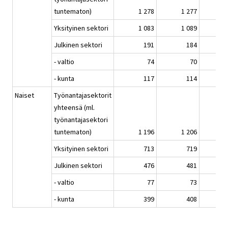
tuntematon)
1 278
1 277
1
Yksityinen sektori
1 083
1 089
1
Julkinen sektori
191
184
- valtio
74
70
- kunta
117
114
Naiset
Työnantajasektorit
yhteensä (ml.
työnantajasektori
tuntematon)
1 196
1 206
1
Yksityinen sektori
713
719
Julkinen sektori
476
481
- valtio
77
73
- kunta
399
408