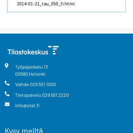
2014-01-21_tau_050_fi.html
Työpajankatu
13
00580
Helsinki
Vaihde
029 551 1000
Tietopalvelu
029 551 2220
info@stat.fi
Kysy meiltä