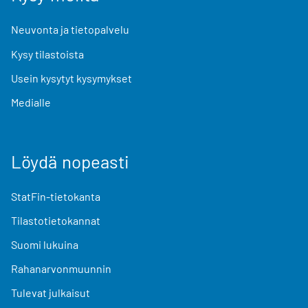
Neuvonta ja tietopalvelu
Kysy tilastoista
Usein kysytyt kysymykset
Medialle
Löydä nopeasti
StatFin-tietokanta
Tilastotietokannat
Suomi lukuina
Rahanarvonmuunnin
Tulevat julkaisut