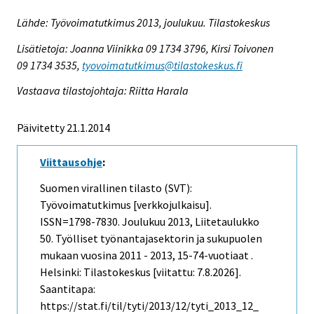
Lähde: Työvoimatutkimus 2013, joulukuu. Tilastokeskus
Lisätietoja: Joanna Viinikka 09 1734 3796, Kirsi Toivonen
09 1734 3535,
tyovoimatutkimus@tilastokeskus.fi
Vastaava tilastojohtaja: Riitta Harala
Päivitetty 21.1.2014
Viittausohje
:
Suomen virallinen tilasto (SVT):
Työvoimatutkimus [verkkojulkaisu].
ISSN=1798-7830.
Joulukuu
2013, Liitetaulukko
50. Työlliset työnantajasektorin ja sukupuolen
mukaan vuosina 2011 - 2013, 15-74-vuotiaat .
Helsinki: Tilastokeskus [viitattu: 7.8.2026].
Saantitapa:
https://stat.fi/til/tyti/2013/12/tyti_2013_12_