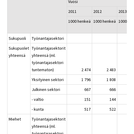
Vuosi
2011
2012
2013
1000 henkeä
1000 henkeä
1000 he
Sukupuoli
Työnantajasektori
Sukupuolet
Työnantajasektorit
yhteensä
yhteensä (ml.
työnantajasektori
tuntematon)
2 474
2 483
2
Yksityinen sektori
1 796
1 808
1
Julkinen sektori
667
666
- valtio
151
144
- kunta
517
522
Miehet
Työnantajasektorit
yhteensä (ml.
työnantajasektori