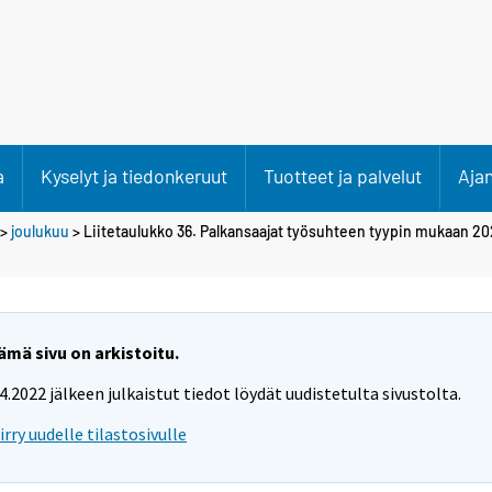
a
Kyselyt ja tiedonkeruut
Tuotteet ja palvelut
Aja
>
joulukuu
> Liitetaulukko 36. Palkansaajat työsuhteen tyypin mukaan 202
ämä sivu on arkistoitu.
.4.2022 jälkeen julkaistut tiedot löydät uudistetulta sivustolta.
iirry uudelle tilastosivulle