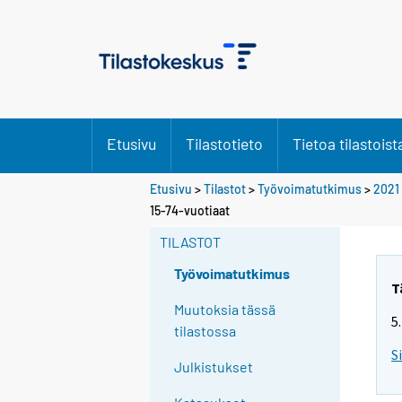
Etusivu
Tilastotieto
Tietoa tilastoist
Etusivu
>
Tilastot
>
Työvoimatutkimus
>
2021
Y
15-74-vuotiaat
o
TILASTOT
u
a
Työvoimatutkimus
r
T
e
Muutoksia tässä
5
m
tilastossa
o
S
Julkistukset
v
i