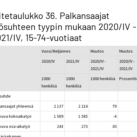
itetaulukko 36. Palkansaajat
ösuhteen tyypin mukaan 2020/IV -
21/IV, 15-74-vuotiaat
Vuosi/Neljännes
Muutos
Muutos
2020/IV
2021/IV
2020/IV -
2020/IV -
2021/IV
2021/IV
1000
1000
1000 henkilöä
Prosentti
henkilöä
henkilöä
suhde
kansaajat yhteensä
2 137
2 216
79
atkuva kokoaikatyö
1 589
1 585
-4
tkuva osa-aikatyö
243
273
30
ääräaikainen