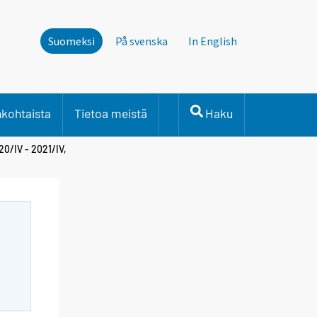
Suomeksi
På svenska
In English
nkohtaista
Tietoa meistä
Haku
0/IV - 2021/IV,