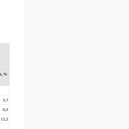
a, %
3,7
-0,3
12,2