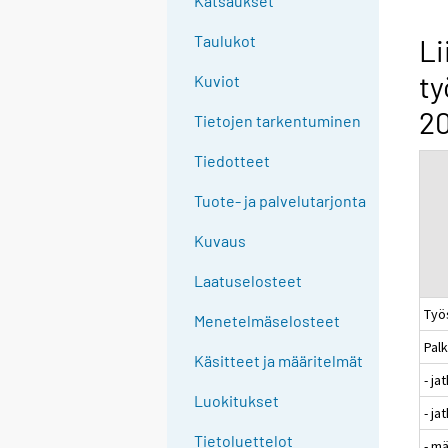
Katsaukset
n
g
Taulukot
Li
t
ty
Kuviot
o
a
20
Tietojen tarkentuminen
n
o
Tiedotteet
t
Tuote- ja palvelutarjonta
h
e
Kuvaus
r
s
Laatuselosteet
e
Työ
Menetelmäselosteet
r
Pal
v
Käsitteet ja määritelmät
i
- j
c
Luokitukset
- ja
e
Tietoluettelot
- m
.