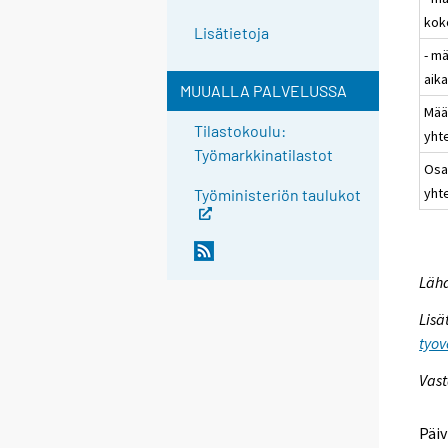
kok
Lisätietoja
- m
aik
MUUALLA PALVELUSSA
Mää
Tilastokoulu:
yht
Työmarkkinatilastot
Osa
yht
Työministeriön taulukot
Lähd
Lisä
tyov
Vast
Päiv