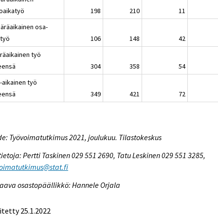
oaikatyö
198
210
11
ääräaikainen osa-
atyö
106
148
42
räaikainen työ
eensä
304
358
54
-aikainen työ
eensä
349
421
72
e: Työvoimatutkimus 2021, joulukuu. Tilastokeskus
tietoja: Pertti Taskinen 029 551 2690, Tatu Leskinen 029 551 3285,
oimatutkimus@stat.fi
aava osastopäällikkö: Hannele Orjala
itetty 25.1.2022